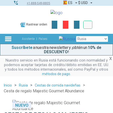
ES
$
USD
+1-888-549-8805
Pedidos corpor
Rastrear orden
Kit de herramient
Asistente
Países
Suscríbete
a nuestra newsletter y ¡obtén un
10% de
DESCUENTO
!
Nuestro servicio en Rusia está funcionando con normalidad y
podemos aceptar tarjetas de crédito/débito emitidas en EE. UU.
y todos los métodos internacionales, así como PayPal y otros
.
métodos de pago
Inicio
Rusia
Cestas de comida navideñas
Cesta de regalo Majestic Gourmet Abundance
NUEVO