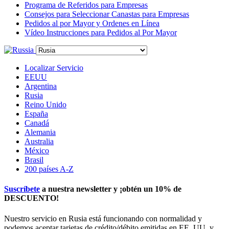
Programa de Referidos para Empresas
Consejos para Seleccionar Canastas para Empresas
Pedidos al por Mayor y Ordenes en Línea
Vídeo Instrucciones para Pedidos al Por Mayor
Localizar Servicio
EEUU
Argentina
Rusia
Reino Unido
España
Canadá
Alemania
Australia
México
Brasil
200 países A-Z
Suscríbete
a nuestra newsletter y ¡obtén un
10% de
DESCUENTO
!
Nuestro servicio en Rusia está funcionando con normalidad y
podemos aceptar tarjetas de crédito/débito emitidas en EE. UU. y