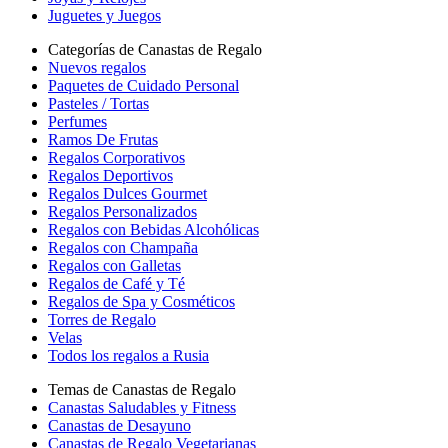
Juguetes y Juegos
Categorías de Canastas de Regalo
Nuevos regalos
Paquetes de Cuidado Personal
Pasteles / Tortas
Perfumes
Ramos De Frutas
Regalos Corporativos
Regalos Deportivos
Regalos Dulces Gourmet
Regalos Personalizados
Regalos con Bebidas Alcohólicas
Regalos con Champaña
Regalos con Galletas
Regalos de Café y Té
Regalos de Spa y Cosméticos
Torres de Regalo
Velas
Todos los regalos a Rusia
Temas de Canastas de Regalo
Canastas Saludables y Fitness
Canastas de Desayuno
Canastas de Regalo Vegetarianas