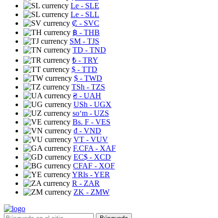
Le
- SLE
Le
- SLL
₡
- SVC
฿
- THB
ЅМ
- TJS
TD
- TND
₺
- TRY
$
- TTD
$
- TWD
TSh
- TZS
₴
- UAH
USh
- UGX
soʻm
- UZS
Bs. F
- VES
₫
- VND
VT
- VUV
F.CFA
- XAF
EC$
- XCD
CFAF
- XOF
YRls
- YER
R
- ZAR
ZK
- ZMW