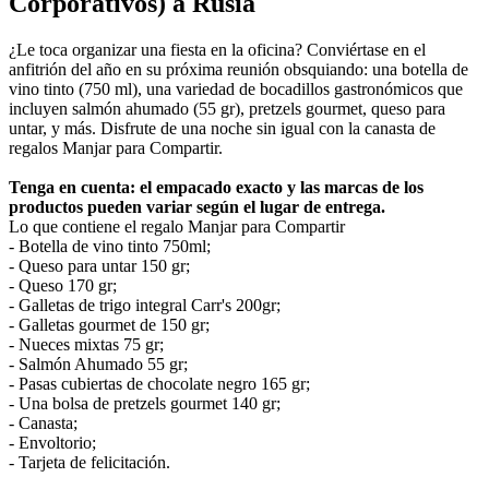
Corporativos) a Rusia
¿Le toca organizar una fiesta en la oficina? Conviértase en el
anfitrión del año en su próxima reunión obsquiando: una botella de
vino tinto (750 ml), una variedad de bocadillos gastronómicos que
incluyen salmón ahumado (55 gr), pretzels gourmet, queso para
untar, y más. Disfrute de una noche sin igual con la canasta de
regalos Manjar para Compartir.
Tenga en cuenta: el empacado exacto y las marcas de los
productos pueden variar según el lugar de entrega.
Lo que contiene el regalo Manjar para Compartir
- Botella de vino tinto 750ml;
- Queso para untar 150 gr;
- Queso 170 gr;
- Galletas de trigo integral Carr's 200gr;
- Galletas gourmet de 150 gr;
- Nueces mixtas 75 gr;
- Salmón Ahumado 55 gr;
- Pasas cubiertas de chocolate negro 165 gr;
- Una bolsa de pretzels gourmet 140 gr;
- Canasta;
- Envoltorio;
- Tarjeta de felicitación.