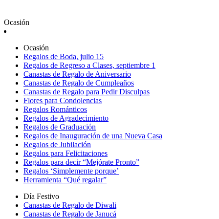
Ocasión
Ocasión
Regalos de Boda, julio 15
Regalos de Regreso a Clases, septiembre 1
Canastas de Regalo de Aniversario
Canastas de Regalo de Cumpleaños
Canastas de Regalo para Pedir Disculpas
Flores para Condolencias
Regalos Románticos
Regalos de Agradecimiento
Regalos de Graduación
Regalos de Inauguración de una Nueva Casa
Regalos de Jubilación
Regalos para Felicitaciones
Regalos para decir “Mejórate Pronto”
Regalos ‘Simplemente porque’
Herramienta “Qué regalar”
Día Festivo
Canastas de Regalo de Diwali
Canastas de Regalo de Janucá