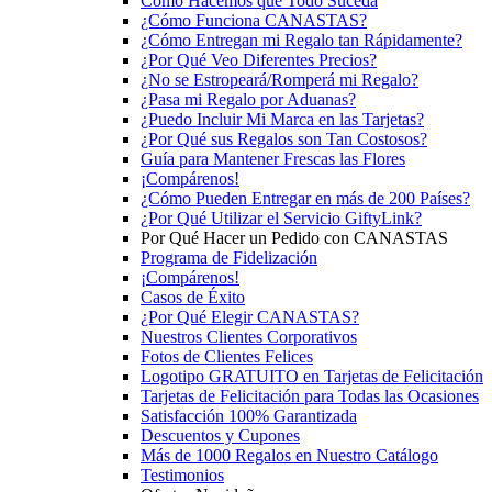
Cómo Hacemos que Todo Suceda
¿Cómo Funciona CANASTAS?
¿Cómo Entregan mi Regalo tan Rápidamente?
¿Por Qué Veo Diferentes Precios?
¿No se Estropeará/Romperá mi Regalo?
¿Pasa mi Regalo por Aduanas?
¿Puedo Incluir Mi Marca en las Tarjetas?
¿Por Qué sus Regalos son Tan Costosos?
Guía para Mantener Frescas las Flores
¡Compárenos!
¿Cómo Pueden Entregar en más de 200 Países?
¿Por Qué Utilizar el Servicio GiftyLink?
Por Qué Hacer un Pedido con CANASTAS
Programa de Fidelización
¡Compárenos!
Casos de Éxito
¿Por Qué Elegir CANASTAS?
Nuestros Clientes Corporativos
Fotos de Clientes Felices
Logotipo GRATUITO en Tarjetas de Felicitación
Tarjetas de Felicitación para Todas las Ocasiones
Satisfacción 100% Garantizada
Descuentos y Cupones
Más de 1000 Regalos en Nuestro Catálogo
Testimonios