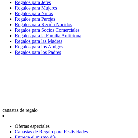
Regalos para Jefes
Regalos para Mujeres
Regalos para Niños
Regalos para Parejas
Regalos para Recién Nacidos
Regalos para Socios Comerciales
Regalos para la Familia Anfitriona
Regalos para las Madres
Regalos para los Amigos
Regalos para los Padres
canastas de regalo
Ofertas especiales
Canastas de Regalo para Festividades
Entrega el mismo día