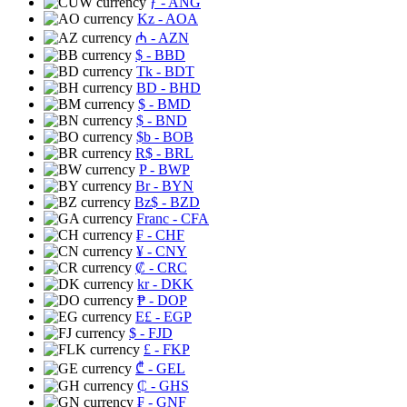
ƒ
- ANG
Kz
- AOA
₼
- AZN
$
- BBD
Tk
- BDT
BD
- BHD
$
- BMD
$
- BND
$b
- BOB
R$
- BRL
P
- BWP
Br
- BYN
Bz$
- BZD
Franc
- CFA
₣
- CHF
¥
- CNY
₡
- CRC
kr
- DKK
₱
- DOP
E£
- EGP
$
- FJD
£
- FKP
₾
- GEL
₵
- GHS
₣
- GNF