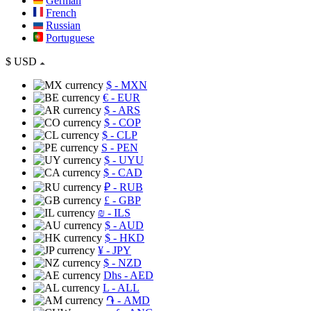
German
French
Russian
Portuguese
$
USD
$
- MXN
€
- EUR
$
- ARS
$
- COP
$
- CLP
S
- PEN
$
- UYU
$
- CAD
₽
- RUB
£
- GBP
₪
- ILS
$
- AUD
$
- HKD
¥
- JPY
$
- NZD
Dhs
- AED
L
- ALL
֏
- AMD