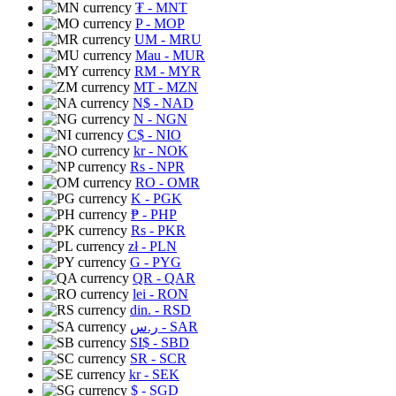
₮
- MNT
P
- MOP
UM
- MRU
Mau
- MUR
RM
- MYR
MT
- MZN
N$
- NAD
N
- NGN
C$
- NIO
kr
- NOK
Rs
- NPR
RO
- OMR
K
- PGK
₱
- PHP
Rs
- PKR
zł
- PLN
G
- PYG
QR
- QAR
lei
- RON
din.
- RSD
ر.س
- SAR
SI$
- SBD
SR
- SCR
kr
- SEK
$
- SGD