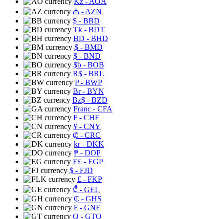
Kz
- AOA
₼
- AZN
$
- BBD
Tk
- BDT
BD
- BHD
$
- BMD
$
- BND
$b
- BOB
R$
- BRL
P
- BWP
Br
- BYN
Bz$
- BZD
Franc
- CFA
₣
- CHF
¥
- CNY
₡
- CRC
kr
- DKK
₱
- DOP
E£
- EGP
$
- FJD
£
- FKP
₾
- GEL
₵
- GHS
₣
- GNF
Q
- GTQ