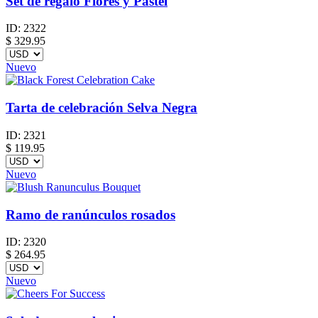
Set de regalo Flores y Pastel
ID:
2322
$
329.95
Nuevo
Tarta de celebración Selva Negra
ID:
2321
$
119.95
Nuevo
Ramo de ranúnculos rosados
ID:
2320
$
264.95
Nuevo