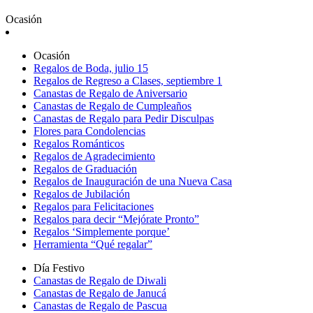
Ocasión
Ocasión
Regalos de Boda, julio 15
Regalos de Regreso a Clases, septiembre 1
Canastas de Regalo de Aniversario
Canastas de Regalo de Cumpleaños
Canastas de Regalo para Pedir Disculpas
Flores para Condolencias
Regalos Románticos
Regalos de Agradecimiento
Regalos de Graduación
Regalos de Inauguración de una Nueva Casa
Regalos de Jubilación
Regalos para Felicitaciones
Regalos para decir “Mejórate Pronto”
Regalos ‘Simplemente porque’
Herramienta “Qué regalar”
Día Festivo
Canastas de Regalo de Diwali
Canastas de Regalo de Janucá
Canastas de Regalo de Pascua