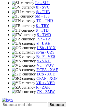
Le
- SLL
₡
- SVC
฿
- THB
ЅМ
- TJS
TD
- TND
₺
- TRY
$
- TTD
$
- TWD
TSh
- TZS
₴
- UAH
USh
- UGX
soʻm
- UZS
Bs. F
- VES
₫
- VND
VT
- VUV
F.CFA
- XAF
EC$
- XCD
CFAF
- XOF
YRls
- YER
R
- ZAR
ZK
- ZMW
Búsqueda