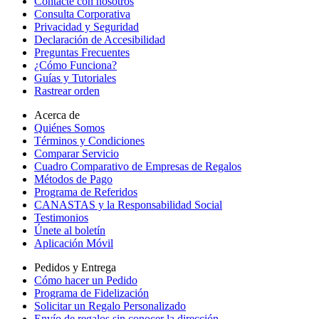
Contacte con nosotros
Consulta Corporativa
Privacidad y Seguridad
Declaración de Accesibilidad
Preguntas Frecuentes
¿Cómo Funciona?
Guías y Tutoriales
Rastrear orden
Acerca de
Quiénes Somos
Términos y Condiciones
Comparar Servicio
Cuadro Comparativo de Empresas de Regalos
Métodos de Pago
Programa de Referidos
CANASTAS y la Responsabilidad Social
Testimonios
Únete al boletín
Aplicación Móvil
Pedidos y Entrega
Cómo hacer un Pedido
Programa de Fidelización
Solicitar un Regalo Personalizado
Envío de regalos sin conocer la dirección