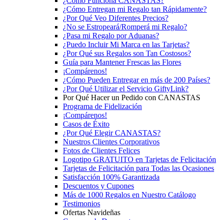
¿Cómo Funciona CANASTAS?
¿Cómo Entregan mi Regalo tan Rápidamente?
¿Por Qué Veo Diferentes Precios?
¿No se Estropeará/Romperá mi Regalo?
¿Pasa mi Regalo por Aduanas?
¿Puedo Incluir Mi Marca en las Tarjetas?
¿Por Qué sus Regalos son Tan Costosos?
Guía para Mantener Frescas las Flores
¡Compárenos!
¿Cómo Pueden Entregar en más de 200 Países?
¿Por Qué Utilizar el Servicio GiftyLink?
Por Qué Hacer un Pedido con CANASTAS
Programa de Fidelización
¡Compárenos!
Casos de Éxito
¿Por Qué Elegir CANASTAS?
Nuestros Clientes Corporativos
Fotos de Clientes Felices
Logotipo GRATUITO en Tarjetas de Felicitación
Tarjetas de Felicitación para Todas las Ocasiones
Satisfacción 100% Garantizada
Descuentos y Cupones
Más de 1000 Regalos en Nuestro Catálogo
Testimonios
Ofertas Navideñas