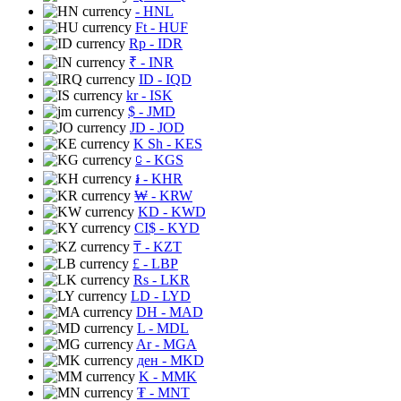
- HNL
Ft
- HUF
Rp
- IDR
₹
- INR
ID
- IQD
kr
- ISK
$
- JMD
JD
- JOD
K Sh
- KES
⃀
- KGS
៛
- KHR
₩
- KRW
KD
- KWD
CI$
- KYD
₸
- KZT
£
- LBP
Rs
- LKR
LD
- LYD
DH
- MAD
L
- MDL
Ar
- MGA
ден
- MKD
K
- MMK
₮
- MNT