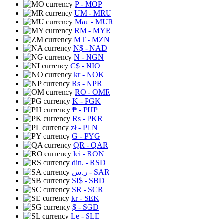
P
- MOP
UM
- MRU
Mau
- MUR
RM
- MYR
MT
- MZN
N$
- NAD
N
- NGN
C$
- NIO
kr
- NOK
Rs
- NPR
RO
- OMR
K
- PGK
₱
- PHP
Rs
- PKR
zł
- PLN
G
- PYG
QR
- QAR
lei
- RON
din.
- RSD
ر.س
- SAR
SI$
- SBD
SR
- SCR
kr
- SEK
$
- SGD
Le
- SLE