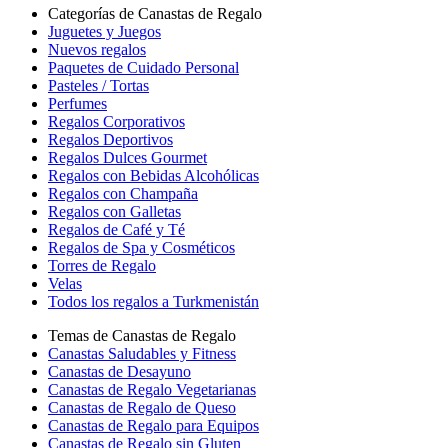
Categorías de Canastas de Regalo
Juguetes y Juegos
Nuevos regalos
Paquetes de Cuidado Personal
Pasteles / Tortas
Perfumes
Regalos Corporativos
Regalos Deportivos
Regalos Dulces Gourmet
Regalos con Bebidas Alcohólicas
Regalos con Champaña
Regalos con Galletas
Regalos de Café y Té
Regalos de Spa y Cosméticos
Torres de Regalo
Velas
Todos los regalos a Turkmenistán
Temas de Canastas de Regalo
Canastas Saludables y Fitness
Canastas de Desayuno
Canastas de Regalo Vegetarianas
Canastas de Regalo de Queso
Canastas de Regalo para Equipos
Canastas de Regalo sin Gluten