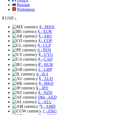
French
Russian
Portuguese
$
USD
$
- MXN
€
- EUR
$
- ARS
$
- COP
$
- CLP
S
- PEN
$
- UYU
$
- CAD
₽
- RUB
£
- GBP
₪
- ILS
$
- AUD
$
- HKD
¥
- JPY
$
- NZD
Dhs
- AED
L
- ALL
֏
- AMD
ƒ
- ANG