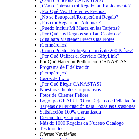
¿Cómo Funciona CANASTAS?
¿Cómo Entregan mi Regalo tan Rápidamente?
¿Por Qué Veo Diferentes Precios?
¿No se Estropeará/Romperá mi Regalo?
¿Pasa mi Regalo por Aduanas?
¿Puedo Incluir Mi Marca en las Tarjetas?
¿Por Qué sus Regalos son Tan Costosos?
Guía para Mantener Frescas las Flores
¡Compárenos!
¿Cómo Pueden Entregar en más de 200 Países?
¿Por Qué Utilizar el Servicio GiftyLink?
Por Qué Hacer un Pedido con CANASTAS
Programa de Fidelización
¡Compárenos!
Casos de Éxito
¿Por Qué Elegir CANASTAS?
Nuestros Clientes Corporativos
Fotos de Clientes Felices
Logotipo GRATUITO en Tarjetas de Felicitación
Tarjetas de Felicitación para Todas las Ocasiones
Satisfacción 100% Garantizada
Descuentos y Cupones
Más de 1000 Regalos en Nuestro Catálogo
Testimonios
Ofertas Navideñas