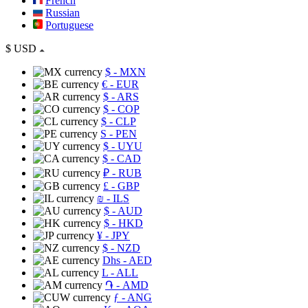
French
Russian
Portuguese
$
USD
$
- MXN
€
- EUR
$
- ARS
$
- COP
$
- CLP
S
- PEN
$
- UYU
$
- CAD
₽
- RUB
£
- GBP
₪
- ILS
$
- AUD
$
- HKD
¥
- JPY
$
- NZD
Dhs
- AED
L
- ALL
֏
- AMD
ƒ
- ANG