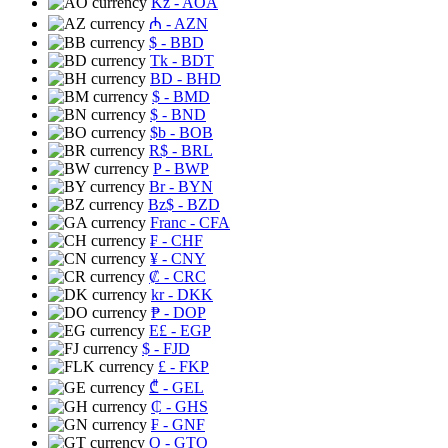
Kz
- AOA
₼
- AZN
$
- BBD
Tk
- BDT
BD
- BHD
$
- BMD
$
- BND
$b
- BOB
R$
- BRL
P
- BWP
Br
- BYN
Bz$
- BZD
Franc
- CFA
₣
- CHF
¥
- CNY
₡
- CRC
kr
- DKK
₱
- DOP
E£
- EGP
$
- FJD
£
- FKP
₾
- GEL
₵
- GHS
₣
- GNF
Q
- GTQ