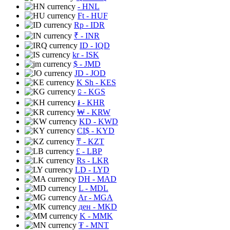
- HNL
Ft
- HUF
Rp
- IDR
₹
- INR
ID
- IQD
kr
- ISK
$
- JMD
JD
- JOD
K Sh
- KES
⃀
- KGS
៛
- KHR
₩
- KRW
KD
- KWD
CI$
- KYD
₸
- KZT
£
- LBP
Rs
- LKR
LD
- LYD
DH
- MAD
L
- MDL
Ar
- MGA
ден
- MKD
K
- MMK
₮
- MNT