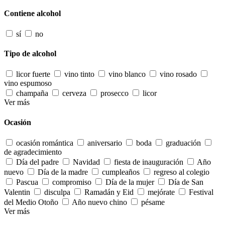
Contiene alcohol
sí
no
Tipo de alcohol
licor fuerte
vino tinto
vino blanco
vino rosado
vino espumoso
champaña
cerveza
prosecco
licor
Ver más
Ocasión
ocasión romántica
aniversario
boda
graduación
de agradecimiento
Día del padre
Navidad
fiesta de inauguración
Año
nuevo
Día de la madre
cumpleaños
regreso al colegio
Pascua
compromiso
Día de la mujer
Día de San
Valentin
disculpa
Ramadán y Eid
mejórate
Festival
del Medio Otoño
Año nuevo chino
pésame
Ver más