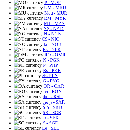
P
- MOP
UM
- MRU
Mau
- MUR
RM
- MYR
MT
- MZN
N$
- NAD
N
- NGN
C$
- NIO
kr
- NOK
Rs
- NPR
RO
- OMR
K
- PGK
₱
- PHP
Rs
- PKR
zł
- PLN
G
- PYG
QR
- QAR
lei
- RON
din.
- RSD
ر.س
- SAR
SI$
- SBD
SR
- SCR
kr
- SEK
$
- SGD
Le
- SLE