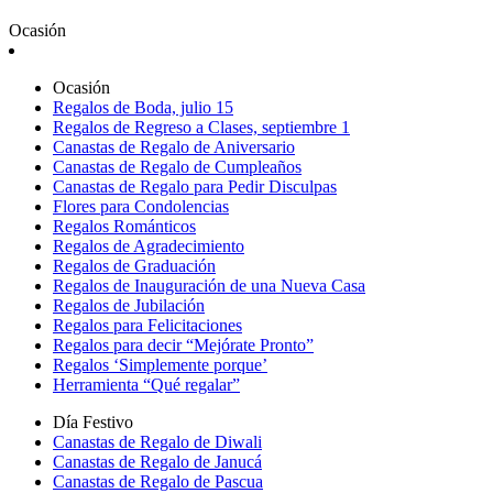
Ocasión
Ocasión
Regalos de Boda, julio 15
Regalos de Regreso a Clases, septiembre 1
Canastas de Regalo de Aniversario
Canastas de Regalo de Cumpleaños
Canastas de Regalo para Pedir Disculpas
Flores para Condolencias
Regalos Románticos
Regalos de Agradecimiento
Regalos de Graduación
Regalos de Inauguración de una Nueva Casa
Regalos de Jubilación
Regalos para Felicitaciones
Regalos para decir “Mejórate Pronto”
Regalos ‘Simplemente porque’
Herramienta “Qué regalar”
Día Festivo
Canastas de Regalo de Diwali
Canastas de Regalo de Janucá
Canastas de Regalo de Pascua