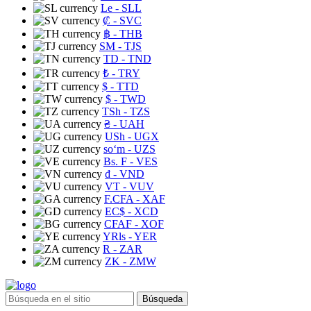
Le
- SLL
₡
- SVC
฿
- THB
ЅМ
- TJS
TD
- TND
₺
- TRY
$
- TTD
$
- TWD
TSh
- TZS
₴
- UAH
USh
- UGX
soʻm
- UZS
Bs. F
- VES
₫
- VND
VT
- VUV
F.CFA
- XAF
EC$
- XCD
CFAF
- XOF
YRls
- YER
R
- ZAR
ZK
- ZMW
Búsqueda