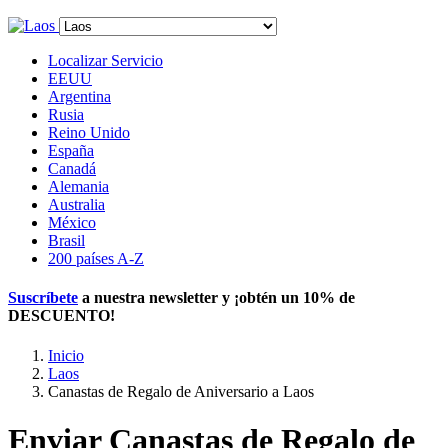
Localizar Servicio
EEUU
Argentina
Rusia
Reino Unido
España
Canadá
Alemania
Australia
México
Brasil
200 países A-Z
Suscríbete
a nuestra newsletter y ¡obtén un
10% de
DESCUENTO
!
Inicio
Laos
Canastas de Regalo de Aniversario a Laos
Enviar Canastas de Regalo de