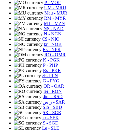
P
- MOP
UM
- MRU
Mau
- MUR
RM
- MYR
MT
- MZN
N$
- NAD
N
- NGN
C$
- NIO
kr
- NOK
Rs
- NPR
RO
- OMR
K
- PGK
₱
- PHP
Rs
- PKR
zł
- PLN
G
- PYG
QR
- QAR
lei
- RON
din.
- RSD
ر.س
- SAR
SI$
- SBD
SR
- SCR
kr
- SEK
$
- SGD
Le
- SLE