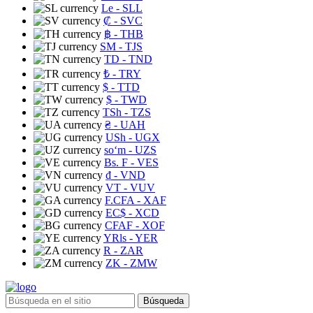
Le
- SLL
₡
- SVC
฿
- THB
ЅМ
- TJS
TD
- TND
₺
- TRY
$
- TTD
$
- TWD
TSh
- TZS
₴
- UAH
USh
- UGX
soʻm
- UZS
Bs. F
- VES
₫
- VND
VT
- VUV
F.CFA
- XAF
EC$
- XCD
CFAF
- XOF
YRls
- YER
R
- ZAR
ZK
- ZMW
Búsqueda