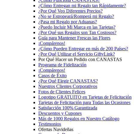
¿Cómo Funciona CANASTAS?
¿Cómo Entregan mi Regalo tan Rápidamente?
¿Por Qué Veo Diferentes Precios?
¿No se Estropeará/Romperá mi Regalo?
¿Pasa mi Regalo por Aduanas?
¿Puedo Incluir Mi Marca en las Tarjetas?
¿Por Qué sus Regalos son Tan Costosos?
Guía para Mantener Frescas las Flores
¡Compárenos!
¿Cómo Pueden Entregar en más de 200 Países?
¿Por Qué Utilizar el Servicio GiftyLink?
Por Qué Hacer un Pedido con CANASTAS
Programa de Fidelización
¡Compárenos!
Casos de Éxito
¿Por Qué Elegir CANASTAS?
Nuestros Clientes Corporativos
Fotos de Clientes Felices
Logotipo GRATUITO en Tarjetas de Felicitación
Tarjetas de Felicitación para Todas las Ocasiones
Satisfacción 100% Garantizada
Descuentos y Cupones
Más de 1000 Regalos en Nuestro Catálogo
Testimonios
Ofertas Navideñas