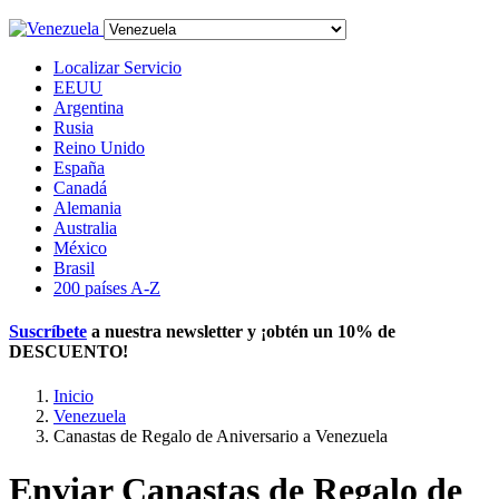
Localizar Servicio
EEUU
Argentina
Rusia
Reino Unido
España
Canadá
Alemania
Australia
México
Brasil
200 países A-Z
Suscríbete
a nuestra newsletter y ¡obtén un
10% de
DESCUENTO
!
Inicio
Venezuela
Canastas de Regalo de Aniversario a Venezuela
Enviar Canastas de Regalo de