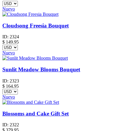
Nuevo
Cloudsong Freesia Bouquet
ID:
2324
$
149.95
Nuevo
Sunlit Meadow Blooms Bouquet
ID:
2323
$
164.95
Nuevo
Blossoms and Cake Gift Set
ID:
2322
$
379.95