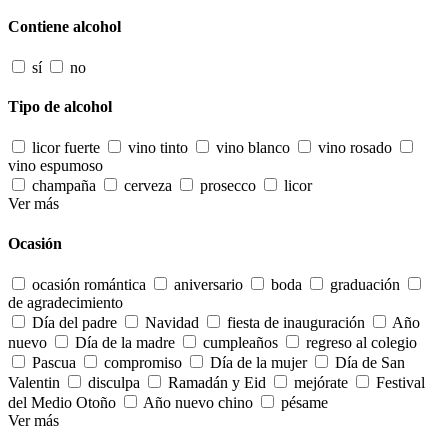
Contiene alcohol
sí
no
Tipo de alcohol
licor fuerte
vino tinto
vino blanco
vino rosado
vino espumoso
champaña
cerveza
prosecco
licor
Ver más
Ocasión
ocasión romántica
aniversario
boda
graduación
de agradecimiento
Día del padre
Navidad
fiesta de inauguración
Año
nuevo
Día de la madre
cumpleaños
regreso al colegio
Pascua
compromiso
Día de la mujer
Día de San
Valentin
disculpa
Ramadán y Eid
mejórate
Festival
del Medio Otoño
Año nuevo chino
pésame
Ver más