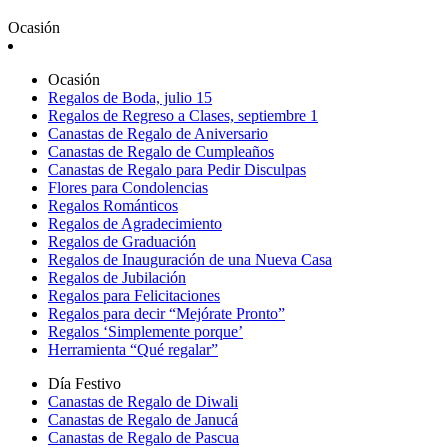
Ocasión
Ocasión
Regalos de Boda, julio 15
Regalos de Regreso a Clases, septiembre 1
Canastas de Regalo de Aniversario
Canastas de Regalo de Cumpleaños
Canastas de Regalo para Pedir Disculpas
Flores para Condolencias
Regalos Románticos
Regalos de Agradecimiento
Regalos de Graduación
Regalos de Inauguración de una Nueva Casa
Regalos de Jubilación
Regalos para Felicitaciones
Regalos para decir “Mejórate Pronto”
Regalos ‘Simplemente porque’
Herramienta “Qué regalar”
Día Festivo
Canastas de Regalo de Diwali
Canastas de Regalo de Janucá
Canastas de Regalo de Pascua