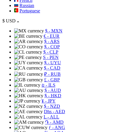
French
Russian
Portuguese
$
USD
$
- MXN
€
- EUR
$
- ARS
$
- COP
$
- CLP
S
- PEN
$
- UYU
$
- CAD
₽
- RUB
£
- GBP
₪
- ILS
$
- AUD
$
- HKD
¥
- JPY
$
- NZD
Dhs
- AED
L
- ALL
֏
- AMD
ƒ
- ANG