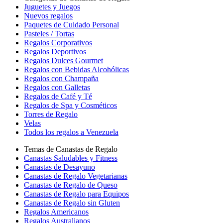
Juguetes y Juegos
Nuevos regalos
Paquetes de Cuidado Personal
Pasteles / Tortas
Regalos Corporativos
Regalos Deportivos
Regalos Dulces Gourmet
Regalos con Bebidas Alcohólicas
Regalos con Champaña
Regalos con Galletas
Regalos de Café y Té
Regalos de Spa y Cosméticos
Torres de Regalo
Velas
Todos los regalos a Venezuela
Temas de Canastas de Regalo
Canastas Saludables y Fitness
Canastas de Desayuno
Canastas de Regalo Vegetarianas
Canastas de Regalo de Queso
Canastas de Regalo para Equipos
Canastas de Regalo sin Gluten
Regalos Americanos
Regalos Australianos