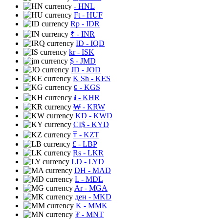
- HNL
Ft
- HUF
Rp
- IDR
₹
- INR
ID
- IQD
kr
- ISK
$
- JMD
JD
- JOD
K Sh
- KES
⃀
- KGS
៛
- KHR
₩
- KRW
KD
- KWD
CI$
- KYD
₸
- KZT
£
- LBP
Rs
- LKR
LD
- LYD
DH
- MAD
L
- MDL
Ar
- MGA
ден
- MKD
K
- MMK
₮
- MNT