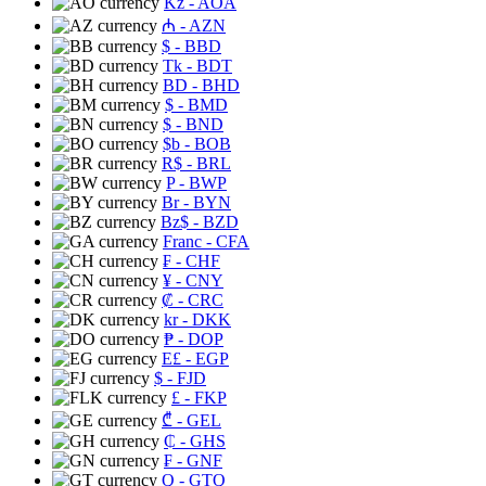
Kz
- AOA
₼
- AZN
$
- BBD
Tk
- BDT
BD
- BHD
$
- BMD
$
- BND
$b
- BOB
R$
- BRL
P
- BWP
Br
- BYN
Bz$
- BZD
Franc
- CFA
₣
- CHF
¥
- CNY
₡
- CRC
kr
- DKK
₱
- DOP
E£
- EGP
$
- FJD
£
- FKP
₾
- GEL
₵
- GHS
₣
- GNF
Q
- GTQ