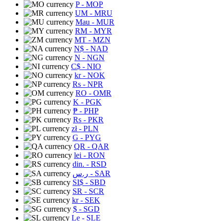
P
- MOP
UM
- MRU
Mau
- MUR
RM
- MYR
MT
- MZN
N$
- NAD
N
- NGN
C$
- NIO
kr
- NOK
Rs
- NPR
RO
- OMR
K
- PGK
₱
- PHP
Rs
- PKR
zł
- PLN
G
- PYG
QR
- QAR
lei
- RON
din.
- RSD
ر.س
- SAR
SI$
- SBD
SR
- SCR
kr
- SEK
$
- SGD
Le
- SLE