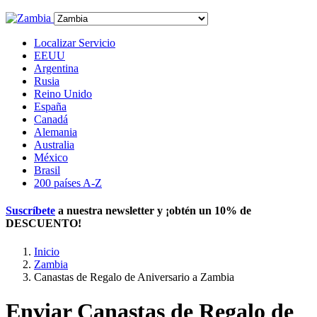
Localizar Servicio
EEUU
Argentina
Rusia
Reino Unido
España
Canadá
Alemania
Australia
México
Brasil
200 países A-Z
Suscríbete
a nuestra newsletter y ¡obtén un
10% de
DESCUENTO
!
Inicio
Zambia
Canastas de Regalo de Aniversario a Zambia
Enviar Canastas de Regalo de