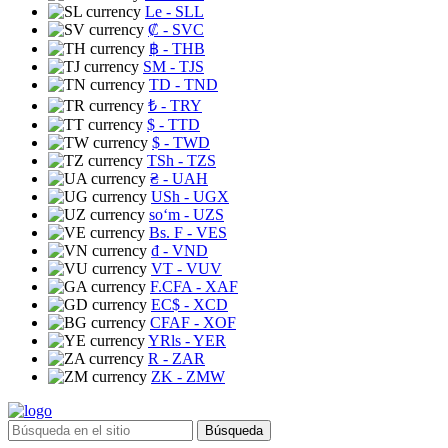
Le
- SLL
₡
- SVC
฿
- THB
ЅМ
- TJS
TD
- TND
₺
- TRY
$
- TTD
$
- TWD
TSh
- TZS
₴
- UAH
USh
- UGX
soʻm
- UZS
Bs. F
- VES
₫
- VND
VT
- VUV
F.CFA
- XAF
EC$
- XCD
CFAF
- XOF
YRls
- YER
R
- ZAR
ZK
- ZMW
Búsqueda