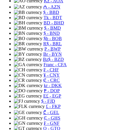
Kz
- AOA
₼
- AZN
$
- BBD
Tk
- BDT
BD
- BHD
$
- BMD
$
- BND
$b
- BOB
R$
- BRL
P
- BWP
Br
- BYN
Bz$
- BZD
Franc
- CFA
₣
- CHF
¥
- CNY
₡
- CRC
kr
- DKK
₱
- DOP
E£
- EGP
$
- FJD
£
- FKP
₾
- GEL
₵
- GHS
₣
- GNF
Q
- GTQ