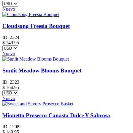
Nuevo
Cloudsong Freesia Bouquet
ID:
2324
$
149.95
Nuevo
Sunlit Meadow Blooms Bouquet
ID:
2323
$
164.95
Nuevo
Mionetto Prosecco Canasta Dulce Y Sabrosa
ID:
12082
$
149.95