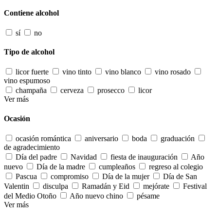
Contiene alcohol
sí
no
Tipo de alcohol
licor fuerte
vino tinto
vino blanco
vino rosado
vino espumoso
champaña
cerveza
prosecco
licor
Ver más
Ocasión
ocasión romántica
aniversario
boda
graduación
de agradecimiento
Día del padre
Navidad
fiesta de inauguración
Año
nuevo
Día de la madre
cumpleaños
regreso al colegio
Pascua
compromiso
Día de la mujer
Día de San
Valentin
disculpa
Ramadán y Eid
mejórate
Festival
del Medio Otoño
Año nuevo chino
pésame
Ver más