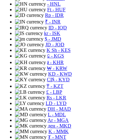
- HNL
Ft
- HUF
Rp
- IDR
₹
- INR
ID
- IQD
kr
- ISK
$
- JMD
JD
- JOD
K Sh
- KES
⃀
- KGS
៛
- KHR
₩
- KRW
KD
- KWD
CI$
- KYD
₸
- KZT
£
- LBP
Rs
- LKR
LD
- LYD
DH
- MAD
L
- MDL
Ar
- MGA
ден
- MKD
K
- MMK
₮
- MNT