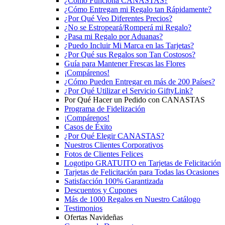
¿Cómo Funciona CANASTAS?
¿Cómo Entregan mi Regalo tan Rápidamente?
¿Por Qué Veo Diferentes Precios?
¿No se Estropeará/Romperá mi Regalo?
¿Pasa mi Regalo por Aduanas?
¿Puedo Incluir Mi Marca en las Tarjetas?
¿Por Qué sus Regalos son Tan Costosos?
Guía para Mantener Frescas las Flores
¡Compárenos!
¿Cómo Pueden Entregar en más de 200 Países?
¿Por Qué Utilizar el Servicio GiftyLink?
Por Qué Hacer un Pedido con CANASTAS
Programa de Fidelización
¡Compárenos!
Casos de Éxito
¿Por Qué Elegir CANASTAS?
Nuestros Clientes Corporativos
Fotos de Clientes Felices
Logotipo GRATUITO en Tarjetas de Felicitación
Tarjetas de Felicitación para Todas las Ocasiones
Satisfacción 100% Garantizada
Descuentos y Cupones
Más de 1000 Regalos en Nuestro Catálogo
Testimonios
Ofertas Navideñas