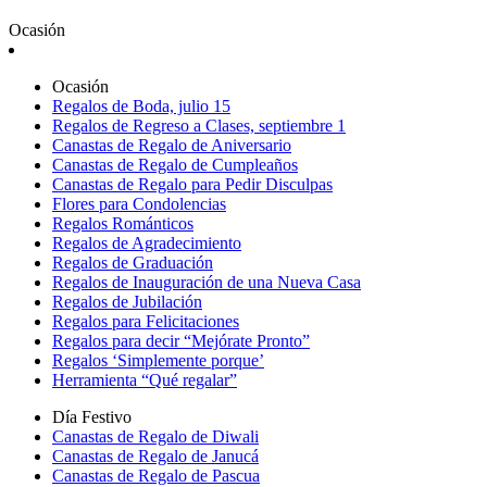
Ocasión
Ocasión
Regalos de Boda, julio 15
Regalos de Regreso a Clases, septiembre 1
Canastas de Regalo de Aniversario
Canastas de Regalo de Cumpleaños
Canastas de Regalo para Pedir Disculpas
Flores para Condolencias
Regalos Románticos
Regalos de Agradecimiento
Regalos de Graduación
Regalos de Inauguración de una Nueva Casa
Regalos de Jubilación
Regalos para Felicitaciones
Regalos para decir “Mejórate Pronto”
Regalos ‘Simplemente porque’
Herramienta “Qué regalar”
Día Festivo
Canastas de Regalo de Diwali
Canastas de Regalo de Janucá
Canastas de Regalo de Pascua