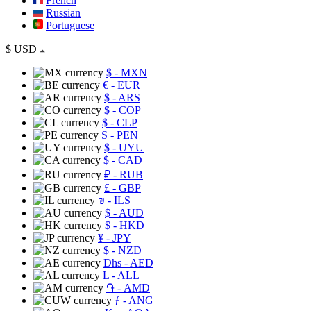
French
Russian
Portuguese
$
USD
$
- MXN
€
- EUR
$
- ARS
$
- COP
$
- CLP
S
- PEN
$
- UYU
$
- CAD
₽
- RUB
£
- GBP
₪
- ILS
$
- AUD
$
- HKD
¥
- JPY
$
- NZD
Dhs
- AED
L
- ALL
֏
- AMD
ƒ
- ANG