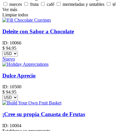
nueces
fruta
café
mermeladas y untables
té
Ver más
Limpiar todos
Deleite con Sabor a Chocolate
ID:
10066
$
94.95
Nuevo
Dulce Aprecio
ID:
10500
$
94.95
¡Cree su propia Canasta de Frutas
ID:
10004
Establezca su presupuesto