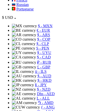
French
Russian
Portuguese
$
USD
$
- MXN
€
- EUR
$
- ARS
$
- COP
$
- CLP
S
- PEN
$
- UYU
$
- CAD
₽
- RUB
£
- GBP
₪
- ILS
$
- AUD
$
- HKD
¥
- JPY
$
- NZD
Dhs
- AED
L
- ALL
֏
- AMD
ƒ
- ANG