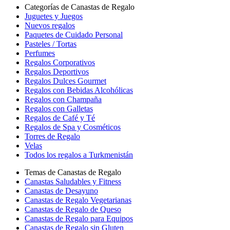
Categorías de Canastas de Regalo
Juguetes y Juegos
Nuevos regalos
Paquetes de Cuidado Personal
Pasteles / Tortas
Perfumes
Regalos Corporativos
Regalos Deportivos
Regalos Dulces Gourmet
Regalos con Bebidas Alcohólicas
Regalos con Champaña
Regalos con Galletas
Regalos de Café y Té
Regalos de Spa y Cosméticos
Torres de Regalo
Velas
Todos los regalos a Turkmenistán
Temas de Canastas de Regalo
Canastas Saludables y Fitness
Canastas de Desayuno
Canastas de Regalo Vegetarianas
Canastas de Regalo de Queso
Canastas de Regalo para Equipos
Canastas de Regalo sin Gluten