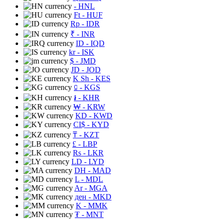
- HNL
Ft
- HUF
Rp
- IDR
₹
- INR
ID
- IQD
kr
- ISK
$
- JMD
JD
- JOD
K Sh
- KES
⃀
- KGS
៛
- KHR
₩
- KRW
KD
- KWD
CI$
- KYD
₸
- KZT
£
- LBP
Rs
- LKR
LD
- LYD
DH
- MAD
L
- MDL
Ar
- MGA
ден
- MKD
K
- MMK
₮
- MNT