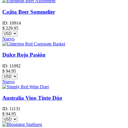
Cajita Beer Sommelier
ID:
10914
$
229.95
Nuevo
Dulce Rojo Pasión
ID:
11092
$
94.95
Nuevo
Australia Vino Tinto Dúo
ID:
11131
$
94.95