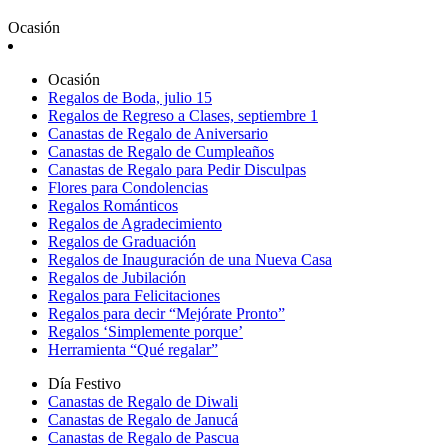
Ocasión
Ocasión
Regalos de Boda, julio 15
Regalos de Regreso a Clases, septiembre 1
Canastas de Regalo de Aniversario
Canastas de Regalo de Cumpleaños
Canastas de Regalo para Pedir Disculpas
Flores para Condolencias
Regalos Románticos
Regalos de Agradecimiento
Regalos de Graduación
Regalos de Inauguración de una Nueva Casa
Regalos de Jubilación
Regalos para Felicitaciones
Regalos para decir “Mejórate Pronto”
Regalos ‘Simplemente porque’
Herramienta “Qué regalar”
Día Festivo
Canastas de Regalo de Diwali
Canastas de Regalo de Janucá
Canastas de Regalo de Pascua