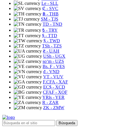
Le
- SLL
₡
- SVC
฿
- THB
ЅМ
- TJS
TD
- TND
₺
- TRY
$
- TTD
$
- TWD
TSh
- TZS
₴
- UAH
USh
- UGX
soʻm
- UZS
Bs. F
- VES
₫
- VND
VT
- VUV
F.CFA
- XAF
EC$
- XCD
CFAF
- XOF
YRls
- YER
R
- ZAR
ZK
- ZMW
Búsqueda