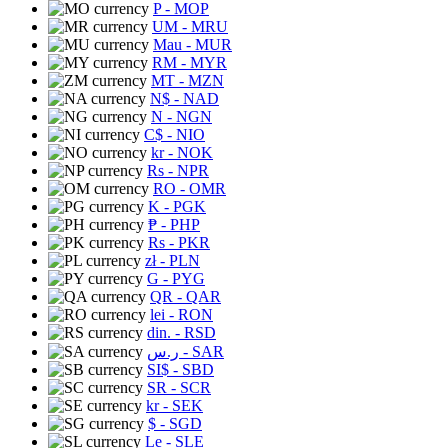
P
- MOP
UM
- MRU
Mau
- MUR
RM
- MYR
MT
- MZN
N$
- NAD
N
- NGN
C$
- NIO
kr
- NOK
Rs
- NPR
RO
- OMR
K
- PGK
₱
- PHP
Rs
- PKR
zł
- PLN
G
- PYG
QR
- QAR
lei
- RON
din.
- RSD
ر.س
- SAR
SI$
- SBD
SR
- SCR
kr
- SEK
$
- SGD
Le
- SLE