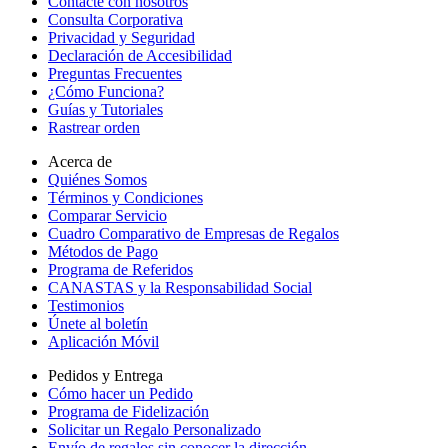
Contacte con nosotros
Consulta Corporativa
Privacidad y Seguridad
Declaración de Accesibilidad
Preguntas Frecuentes
¿Cómo Funciona?
Guías y Tutoriales
Rastrear orden
Acerca de
Quiénes Somos
Términos y Condiciones
Comparar Servicio
Cuadro Comparativo de Empresas de Regalos
Métodos de Pago
Programa de Referidos
CANASTAS y la Responsabilidad Social
Testimonios
Únete al boletín
Aplicación Móvil
Pedidos y Entrega
Cómo hacer un Pedido
Programa de Fidelización
Solicitar un Regalo Personalizado
Envío de regalos sin conocer la dirección