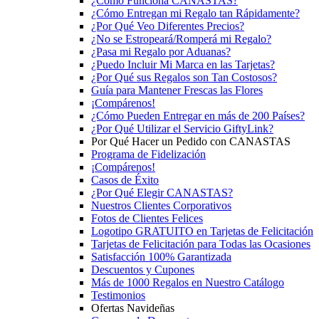
¿Cómo Funciona CANASTAS?
¿Cómo Entregan mi Regalo tan Rápidamente?
¿Por Qué Veo Diferentes Precios?
¿No se Estropeará/Romperá mi Regalo?
¿Pasa mi Regalo por Aduanas?
¿Puedo Incluir Mi Marca en las Tarjetas?
¿Por Qué sus Regalos son Tan Costosos?
Guía para Mantener Frescas las Flores
¡Compárenos!
¿Cómo Pueden Entregar en más de 200 Países?
¿Por Qué Utilizar el Servicio GiftyLink?
Por Qué Hacer un Pedido con CANASTAS
Programa de Fidelización
¡Compárenos!
Casos de Éxito
¿Por Qué Elegir CANASTAS?
Nuestros Clientes Corporativos
Fotos de Clientes Felices
Logotipo GRATUITO en Tarjetas de Felicitación
Tarjetas de Felicitación para Todas las Ocasiones
Satisfacción 100% Garantizada
Descuentos y Cupones
Más de 1000 Regalos en Nuestro Catálogo
Testimonios
Ofertas Navideñas