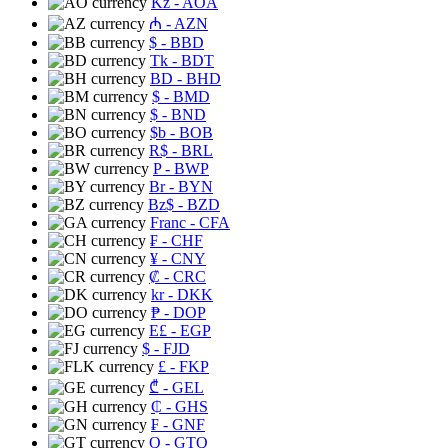
Kz
- AOA
₼
- AZN
$
- BBD
Tk
- BDT
BD
- BHD
$
- BMD
$
- BND
$b
- BOB
R$
- BRL
P
- BWP
Br
- BYN
Bz$
- BZD
Franc
- CFA
₣
- CHF
¥
- CNY
₡
- CRC
kr
- DKK
₱
- DOP
E£
- EGP
$
- FJD
£
- FKP
₾
- GEL
₵
- GHS
₣
- GNF
Q
- GTQ