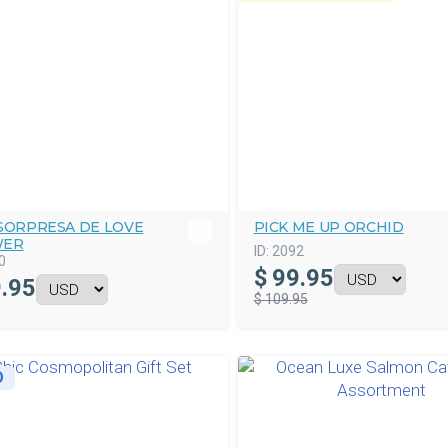
 SORPRESA DE LOVE
PICK ME UP ORCHID
WER
ID:
2092
0
$
99.95
.95
$ 109.95
O