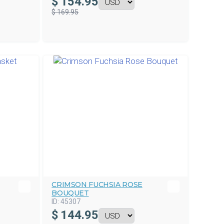
$
154.95
$ 169.95
CRIMSON FUCHSIA ROSE
BOUQUET
ID:
45307
$
144.95