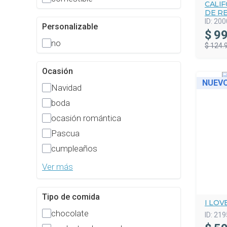
CALI
DE R
ID:
200
Personalizable
$
99
no
$ 124.
Ocasión
NUEV
Navidad
boda
ocasión romántica
Pascua
cumpleaños
Ver más
Tipo de comida
I LOV
chocolate
ID:
219