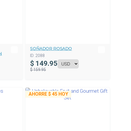
SOÑADOR ROSADO
N
ID:
2088
$
149.95
$ 159.95
AHORRE
$ 45
HOY