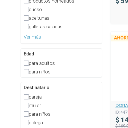
$
59
productos horneados
queso
aceitunas
galletas saladas
Ver más
AHOR
Edad
para adultos
para niños
Destinatario
pareja
mujer
DORA
ID:
447
para niños
$
14
colega
$ 169.