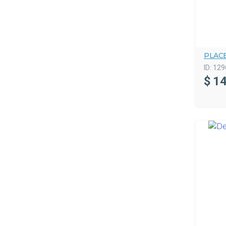
PLAC
ID:
129
$
14