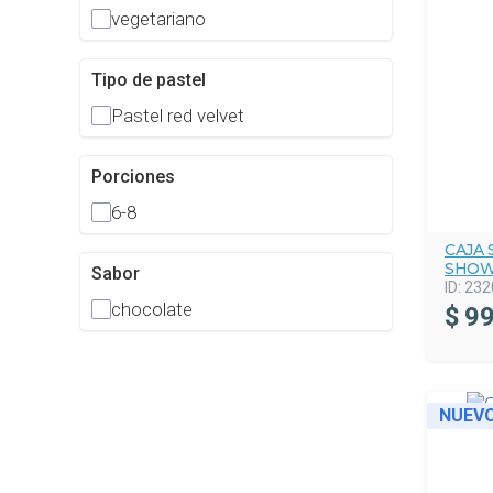
vegetariano
Tipo de pastel
Pastel red velvet
Porciones
6-8
CAJA
SHO
Sabor
ID:
232
chocolate
$
99
NUEV