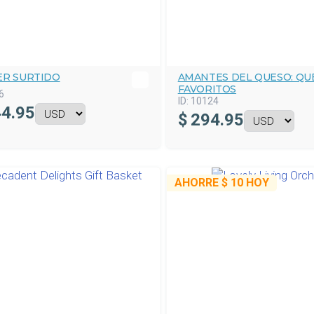
ER SURTIDO
AMANTES DEL QUESO: QU
FAVORITOS
6
ID:
10124
4.95
$
294.95
AHORRE
$ 10
HOY