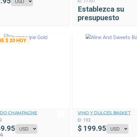
.95
ID:
77701
Establezca su
presupuesto
RE
$ 20
HOY
DO CHAMPAGNE
VINO Y DULCES BASKET
9
ID:
193
9.95
$
199.95
95