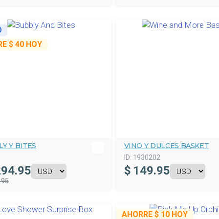
O
RE
$ 40
HOY
Y Y BITES
VINO Y DULCES BASKET
ID:
1930202
94.95
$
149.95
.95
AHORRE
$ 10
HOY