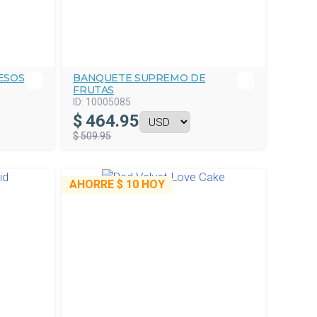
ESOS
BANQUETE SUPREMO DE
FRUTAS
ID:
10005085
$
464.95
$ 509.95
AHORRE
$ 10
HOY