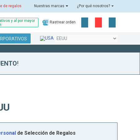
e de regalos
Nuestras marcas
¿Por qué nosotros?
tivos y al por mayor
Rastrear orden
as
ORPORATIVOS
UENTO
!
UU
rsonal
de Selección de Regalos