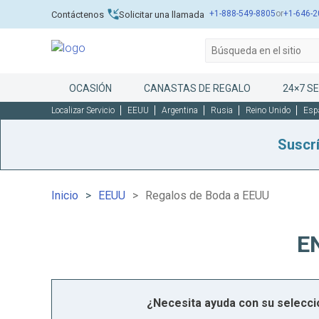
+1-888-549-8805
or
+1-646-2
Contáctenos
Solicitar una llamada
OCASIÓN
CANASTAS DE REGALO
24×7 SE
Localizar Servicio
EEUU
Argentina
Rusia
Reino Unido
Esp
Suscr
Inicio
EEUU
Regalos de Boda a EEUU
E
¿Necesita ayuda con su selecc