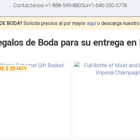
Contáctenos
-
+1-888-549-8805
or
+1-646-200-5778
DE BODA?
Solicita precios al por mayor
aquí
o descarga nuestr
egalos de Boda para su entrega en
RE
$ 25
HOY