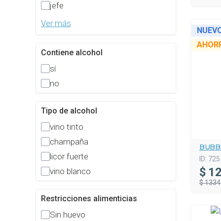
jefe
Ver más
NUEV
AHOR
Contiene alcohol
sí
no
Tipo de alcohol
vino tinto
champaña
BUBBL
licor fuerte
ID:
725
$
12
vino blanco
$ 1334
Restricciones alimenticias
Sin huevo