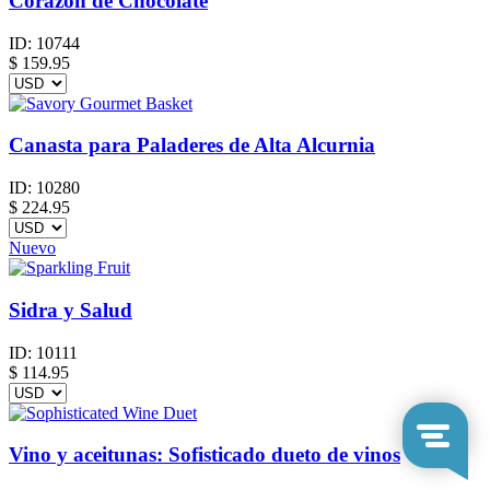
Corazón de Chocolate
ID:
10744
$
159.95
Canasta para Paladeres de Alta Alcurnia
ID:
10280
$
224.95
Nuevo
Sidra y Salud
ID:
10111
$
114.95
Vino y aceitunas: Sofisticado dueto de vinos