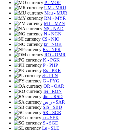
P
- MOP
UM
- MRU
Mau
- MUR
RM
- MYR
MT
- MZN
N$
- NAD
N
- NGN
C$
- NIO
kr
- NOK
Rs
- NPR
RO
- OMR
K
- PGK
₱
- PHP
Rs
- PKR
zł
- PLN
G
- PYG
QR
- QAR
lei
- RON
din.
- RSD
ر.س
- SAR
SI$
- SBD
SR
- SCR
kr
- SEK
$
- SGD
Le
- SLE