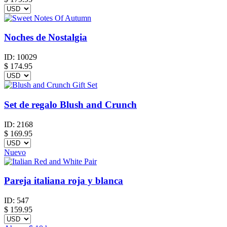
Noches de Nostalgia
ID:
10029
$
174.95
Set de regalo Blush and Crunch
ID:
2168
$
169.95
Nuevo
Pareja italiana roja y blanca
ID:
547
$
159.95