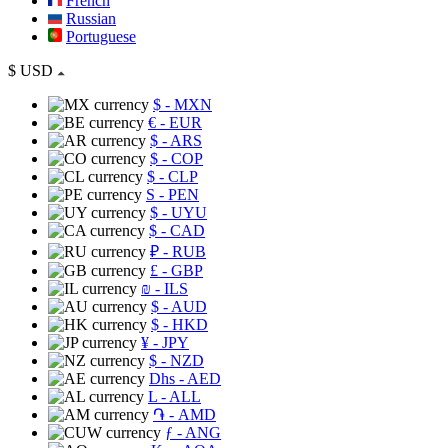
French
Russian
Portuguese
$
USD
$
- MXN
€
- EUR
$
- ARS
$
- COP
$
- CLP
S
- PEN
$
- UYU
$
- CAD
₽
- RUB
£
- GBP
₪
- ILS
$
- AUD
$
- HKD
¥
- JPY
$
- NZD
Dhs
- AED
L
- ALL
֏
- AMD
ƒ
- ANG