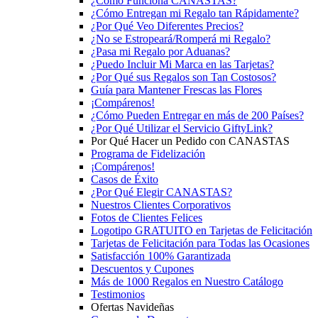
¿Cómo Funciona CANASTAS?
¿Cómo Entregan mi Regalo tan Rápidamente?
¿Por Qué Veo Diferentes Precios?
¿No se Estropeará/Romperá mi Regalo?
¿Pasa mi Regalo por Aduanas?
¿Puedo Incluir Mi Marca en las Tarjetas?
¿Por Qué sus Regalos son Tan Costosos?
Guía para Mantener Frescas las Flores
¡Compárenos!
¿Cómo Pueden Entregar en más de 200 Países?
¿Por Qué Utilizar el Servicio GiftyLink?
Por Qué Hacer un Pedido con CANASTAS
Programa de Fidelización
¡Compárenos!
Casos de Éxito
¿Por Qué Elegir CANASTAS?
Nuestros Clientes Corporativos
Fotos de Clientes Felices
Logotipo GRATUITO en Tarjetas de Felicitación
Tarjetas de Felicitación para Todas las Ocasiones
Satisfacción 100% Garantizada
Descuentos y Cupones
Más de 1000 Regalos en Nuestro Catálogo
Testimonios
Ofertas Navideñas