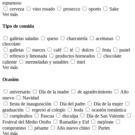
espumoso
cerveza
vino rosado
prosecco
oporto
Sake
Ver más
Tipo de comida
galletas saladas
queso
charcutería
aceitunas
chocolate
galletas
nueces
café
té
dulces
fruta
pastel
refresco y limonada
productos horneados
chocolate
caliente
mermeladas y untables
miel
Ver más
Ocasión
aniversario
Día de la madre
de agradecimiento
Año
nuevo
Navidad
fiesta de inauguración
Día del padre
Día de la mujer
graduación
regreso al colegio
boda
ocasión romántica
cumpleaños
Pascua
disculpa
Día de San Valentin
Festival del Medio Otoño
Ramadán y Eid
mejórate
compromiso
pésame
Año nuevo chino
Purim
Ver más