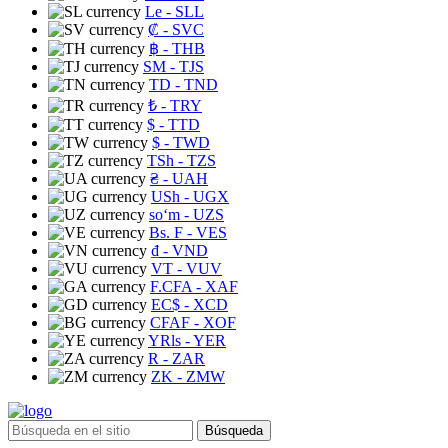
Le
- SLL
₡
- SVC
฿
- THB
ЅМ
- TJS
TD
- TND
₺
- TRY
$
- TTD
$
- TWD
TSh
- TZS
₴
- UAH
USh
- UGX
soʻm
- UZS
Bs. F
- VES
₫
- VND
VT
- VUV
F.CFA
- XAF
EC$
- XCD
CFAF
- XOF
YRls
- YER
R
- ZAR
ZK
- ZMW
Búsqueda