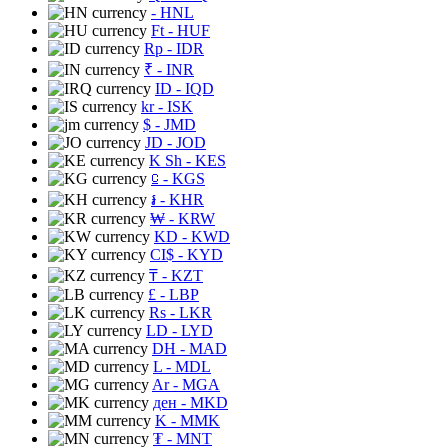
- HNL
Ft
- HUF
Rp
- IDR
₹
- INR
ID
- IQD
kr
- ISK
$
- JMD
JD
- JOD
K Sh
- KES
⃀
- KGS
៛
- KHR
₩
- KRW
KD
- KWD
CI$
- KYD
₸
- KZT
£
- LBP
Rs
- LKR
LD
- LYD
DH
- MAD
L
- MDL
Ar
- MGA
ден
- MKD
K
- MMK
₮
- MNT