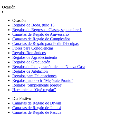
Ocasión
Ocasión
Regalos de Boda, julio 15
Regalos de Regreso a Clases, septiembre 1
Canastas de Regalo de Aniversario
Canastas de Regalo de Cumpleaños
Canastas de Regalo para Pedir Disculpas
Flores para Condolencias
Regalos Románticos
Regalos de Agradecimiento
Regalos de Graduación
Regalos de Inauguración de una Nueva Casa
Regalos de Jubilación
Regalos para Felicitaciones
Regalos para decir “Mejórate Pronto”
Regalos ‘Simplemente porque’
Herramienta “Qué regalar”
Día Festivo
Canastas de Regalo de Diwali
Canastas de Regalo de Janucá
Canastas de Regalo de Pascua