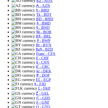
Kz
- AOA
₼
- AZN
$
- BBD
Tk
- BDT
BD
- BHD
$
- BMD
$
- BND
$b
- BOB
R$
- BRL
P
- BWP
Br
- BYN
Bz$
- BZD
Franc
- CFA
₣
- CHF
¥
- CNY
₡
- CRC
kr
- DKK
₱
- DOP
E£
- EGP
$
- FJD
£
- FKP
₾
- GEL
₵
- GHS
₣
- GNF
Q
- GTQ