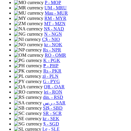
P
- MOP
UM
- MRU
Mau
- MUR
RM
- MYR
MT
- MZN
N$
- NAD
N
- NGN
C$
- NIO
kr
- NOK
Rs
- NPR
RO
- OMR
K
- PGK
₱
- PHP
Rs
- PKR
zł
- PLN
G
- PYG
QR
- QAR
lei
- RON
din.
- RSD
ر.س
- SAR
SI$
- SBD
SR
- SCR
kr
- SEK
$
- SGD
Le
- SLE