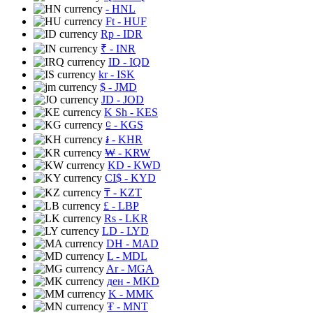
- HNL
Ft
- HUF
Rp
- IDR
₹
- INR
ID
- IQD
kr
- ISK
$
- JMD
JD
- JOD
K Sh
- KES
⃀
- KGS
៛
- KHR
₩
- KRW
KD
- KWD
CI$
- KYD
₸
- KZT
£
- LBP
Rs
- LKR
LD
- LYD
DH
- MAD
L
- MDL
Ar
- MGA
ден
- MKD
K
- MMK
₮
- MNT