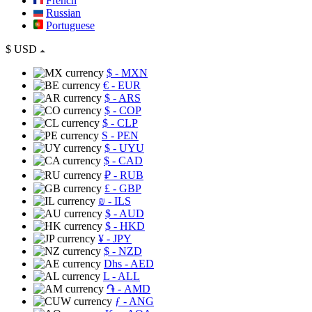
French
Russian
Portuguese
$
USD
$
- MXN
€
- EUR
$
- ARS
$
- COP
$
- CLP
S
- PEN
$
- UYU
$
- CAD
₽
- RUB
£
- GBP
₪
- ILS
$
- AUD
$
- HKD
¥
- JPY
$
- NZD
Dhs
- AED
L
- ALL
֏
- AMD
ƒ
- ANG