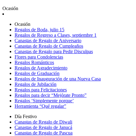
Ocasión
Ocasión
Regalos de Boda, julio 15
Regalos de Regreso a Clases, septiembre 1
Canastas de Regalo de Aniversario
Canastas de Regalo de Cumpleaños
Canastas de Regalo para Pedir Disculpas
Flores para Condolencias
Regalos Románticos
Regalos de Agradecimiento
Regalos de Graduación
Regalos de Inauguración de una Nueva Casa
Regalos de Jubilación
Regalos para Felicitaciones
Regalos para decir “Mejórate Pronto”
Regalos ‘Simplemente porque’
Herramienta “Qué regalar”
Día Festivo
Canastas de Regalo de Diwali
Canastas de Regalo de Janucá
Canastas de Regalo de Pascua