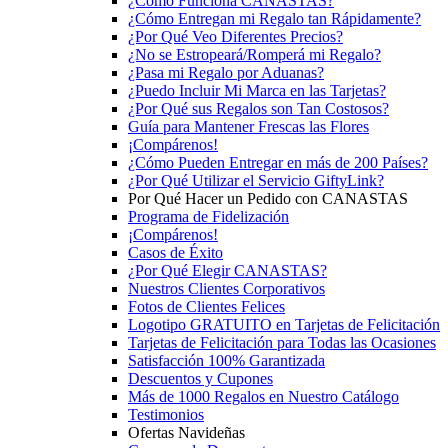
¿Cómo Funciona CANASTAS?
¿Cómo Entregan mi Regalo tan Rápidamente?
¿Por Qué Veo Diferentes Precios?
¿No se Estropeará/Romperá mi Regalo?
¿Pasa mi Regalo por Aduanas?
¿Puedo Incluir Mi Marca en las Tarjetas?
¿Por Qué sus Regalos son Tan Costosos?
Guía para Mantener Frescas las Flores
¡Compárenos!
¿Cómo Pueden Entregar en más de 200 Países?
¿Por Qué Utilizar el Servicio GiftyLink?
Por Qué Hacer un Pedido con CANASTAS
Programa de Fidelización
¡Compárenos!
Casos de Éxito
¿Por Qué Elegir CANASTAS?
Nuestros Clientes Corporativos
Fotos de Clientes Felices
Logotipo GRATUITO en Tarjetas de Felicitación
Tarjetas de Felicitación para Todas las Ocasiones
Satisfacción 100% Garantizada
Descuentos y Cupones
Más de 1000 Regalos en Nuestro Catálogo
Testimonios
Ofertas Navideñas