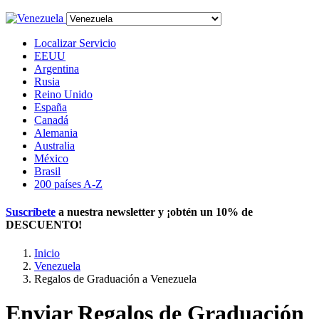
Localizar Servicio
EEUU
Argentina
Rusia
Reino Unido
España
Canadá
Alemania
Australia
México
Brasil
200 países A-Z
Suscríbete
a nuestra newsletter y ¡obtén un
10% de
DESCUENTO
!
Inicio
Venezuela
Regalos de Graduación a Venezuela
Enviar Regalos de Graduación