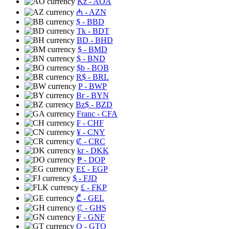
Kz
- AOA
₼
- AZN
$
- BBD
Tk
- BDT
BD
- BHD
$
- BMD
$
- BND
$b
- BOB
R$
- BRL
P
- BWP
Br
- BYN
Bz$
- BZD
Franc
- CFA
₣
- CHF
¥
- CNY
₡
- CRC
kr
- DKK
₱
- DOP
E£
- EGP
$
- FJD
£
- FKP
₾
- GEL
₵
- GHS
₣
- GNF
Q
- GTQ