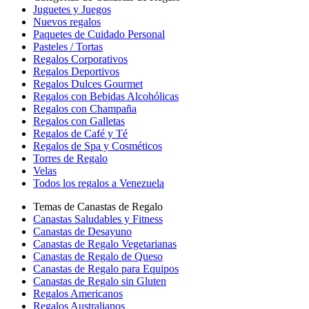
Juguetes y Juegos
Nuevos regalos
Paquetes de Cuidado Personal
Pasteles / Tortas
Regalos Corporativos
Regalos Deportivos
Regalos Dulces Gourmet
Regalos con Bebidas Alcohólicas
Regalos con Champaña
Regalos con Galletas
Regalos de Café y Té
Regalos de Spa y Cosméticos
Torres de Regalo
Velas
Todos los regalos a Venezuela
Temas de Canastas de Regalo
Canastas Saludables y Fitness
Canastas de Desayuno
Canastas de Regalo Vegetarianas
Canastas de Regalo de Queso
Canastas de Regalo para Equipos
Canastas de Regalo sin Gluten
Regalos Americanos
Regalos Australianos