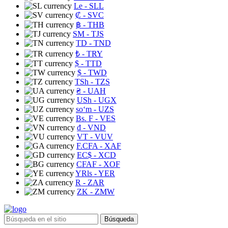
Le
- SLL
₡
- SVC
฿
- THB
ЅМ
- TJS
TD
- TND
₺
- TRY
$
- TTD
$
- TWD
TSh
- TZS
₴
- UAH
USh
- UGX
soʻm
- UZS
Bs. F
- VES
₫
- VND
VT
- VUV
F.CFA
- XAF
EC$
- XCD
CFAF
- XOF
YRls
- YER
R
- ZAR
ZK
- ZMW
Búsqueda