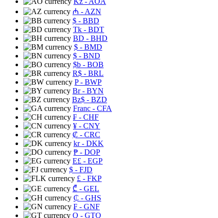
Kz
- AOA
₼
- AZN
$
- BBD
Tk
- BDT
BD
- BHD
$
- BMD
$
- BND
$b
- BOB
R$
- BRL
P
- BWP
Br
- BYN
Bz$
- BZD
Franc
- CFA
₣
- CHF
¥
- CNY
₡
- CRC
kr
- DKK
₱
- DOP
E£
- EGP
$
- FJD
£
- FKP
₾
- GEL
₵
- GHS
₣
- GNF
Q
- GTQ