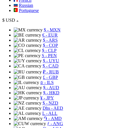
French
Russian
Portuguese
$
USD
$
- MXN
€
- EUR
$
- ARS
$
- COP
$
- CLP
S
- PEN
$
- UYU
$
- CAD
₽
- RUB
£
- GBP
₪
- ILS
$
- AUD
$
- HKD
¥
- JPY
$
- NZD
Dhs
- AED
L
- ALL
֏
- AMD
ƒ
- ANG