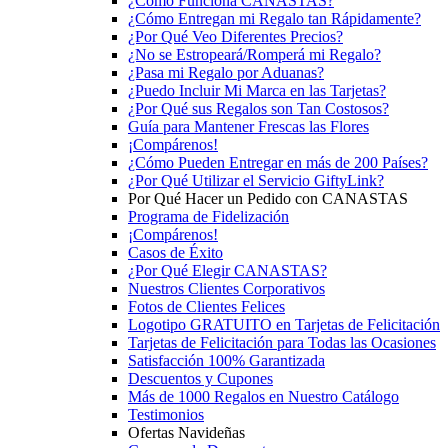
¿Cómo Funciona CANASTAS?
¿Cómo Entregan mi Regalo tan Rápidamente?
¿Por Qué Veo Diferentes Precios?
¿No se Estropeará/Romperá mi Regalo?
¿Pasa mi Regalo por Aduanas?
¿Puedo Incluir Mi Marca en las Tarjetas?
¿Por Qué sus Regalos son Tan Costosos?
Guía para Mantener Frescas las Flores
¡Compárenos!
¿Cómo Pueden Entregar en más de 200 Países?
¿Por Qué Utilizar el Servicio GiftyLink?
Por Qué Hacer un Pedido con CANASTAS
Programa de Fidelización
¡Compárenos!
Casos de Éxito
¿Por Qué Elegir CANASTAS?
Nuestros Clientes Corporativos
Fotos de Clientes Felices
Logotipo GRATUITO en Tarjetas de Felicitación
Tarjetas de Felicitación para Todas las Ocasiones
Satisfacción 100% Garantizada
Descuentos y Cupones
Más de 1000 Regalos en Nuestro Catálogo
Testimonios
Ofertas Navideñas