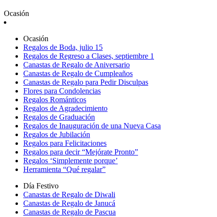
Ocasión
Ocasión
Regalos de Boda, julio 15
Regalos de Regreso a Clases, septiembre 1
Canastas de Regalo de Aniversario
Canastas de Regalo de Cumpleaños
Canastas de Regalo para Pedir Disculpas
Flores para Condolencias
Regalos Románticos
Regalos de Agradecimiento
Regalos de Graduación
Regalos de Inauguración de una Nueva Casa
Regalos de Jubilación
Regalos para Felicitaciones
Regalos para decir “Mejórate Pronto”
Regalos ‘Simplemente porque’
Herramienta “Qué regalar”
Día Festivo
Canastas de Regalo de Diwali
Canastas de Regalo de Janucá
Canastas de Regalo de Pascua