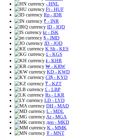
- HNL
Ft
- HUF
Rp
- IDR
₹
- INR
ID
- IQD
kr
- ISK
$
- JMD
JD
- JOD
K Sh
- KES
⃀
- KGS
៛
- KHR
₩
- KRW
KD
- KWD
CI$
- KYD
₸
- KZT
£
- LBP
Rs
- LKR
LD
- LYD
DH
- MAD
L
- MDL
Ar
- MGA
ден
- MKD
K
- MMK
₮
- MNT