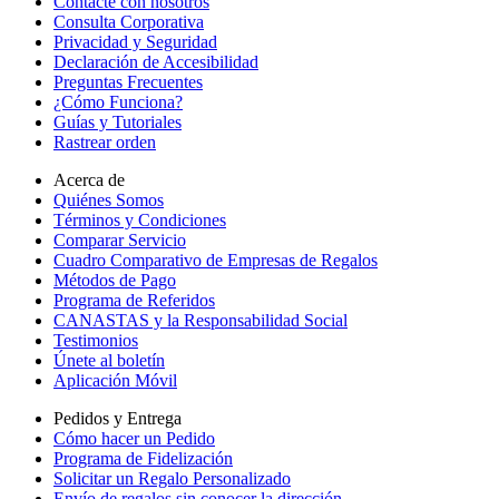
Contacte con nosotros
Consulta Corporativa
Privacidad y Seguridad
Declaración de Accesibilidad
Preguntas Frecuentes
¿Cómo Funciona?
Guías y Tutoriales
Rastrear orden
Acerca de
Quiénes Somos
Términos y Condiciones
Comparar Servicio
Cuadro Comparativo de Empresas de Regalos
Métodos de Pago
Programa de Referidos
CANASTAS y la Responsabilidad Social
Testimonios
Únete al boletín
Aplicación Móvil
Pedidos y Entrega
Cómo hacer un Pedido
Programa de Fidelización
Solicitar un Regalo Personalizado
Envío de regalos sin conocer la dirección