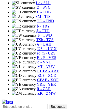
Le
- SLL
₡
- SVC
฿
- THB
ЅМ
- TJS
TD
- TND
₺
- TRY
$
- TTD
$
- TWD
TSh
- TZS
₴
- UAH
USh
- UGX
soʻm
- UZS
Bs. F
- VES
₫
- VND
VT
- VUV
F.CFA
- XAF
EC$
- XCD
CFAF
- XOF
YRls
- YER
R
- ZAR
ZK
- ZMW
Búsqueda