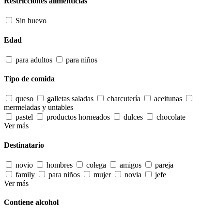
Restricciones alimenticias
Sin huevo
Edad
para adultos
para niños
Tipo de comida
queso
galletas saladas
charcutería
aceitunas
mermeladas y untables
pastel
productos horneados
dulces
chocolate
Ver más
Destinatario
novio
hombres
colega
amigos
pareja
family
para niños
mujer
novia
jefe
Ver más
Contiene alcohol