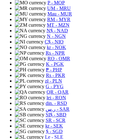
P
- MOP
UM
- MRU
Mau
- MUR
RM
- MYR
MT
- MZN
N$
- NAD
N
- NGN
C$
- NIO
kr
- NOK
Rs
- NPR
RO
- OMR
K
- PGK
₱
- PHP
Rs
- PKR
zł
- PLN
G
- PYG
QR
- QAR
lei
- RON
din.
- RSD
ر.س
- SAR
SI$
- SBD
SR
- SCR
kr
- SEK
$
- SGD
Le
- SLE