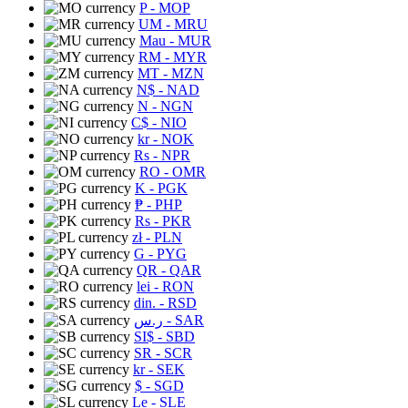
P
- MOP
UM
- MRU
Mau
- MUR
RM
- MYR
MT
- MZN
N$
- NAD
N
- NGN
C$
- NIO
kr
- NOK
Rs
- NPR
RO
- OMR
K
- PGK
₱
- PHP
Rs
- PKR
zł
- PLN
G
- PYG
QR
- QAR
lei
- RON
din.
- RSD
ر.س
- SAR
SI$
- SBD
SR
- SCR
kr
- SEK
$
- SGD
Le
- SLE