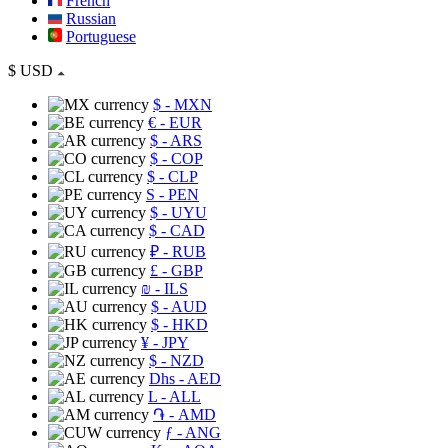
French
Russian
Portuguese
$
USD
$
- MXN
€
- EUR
$
- ARS
$
- COP
$
- CLP
S
- PEN
$
- UYU
$
- CAD
₽
- RUB
£
- GBP
₪
- ILS
$
- AUD
$
- HKD
¥
- JPY
$
- NZD
Dhs
- AED
L
- ALL
֏
- AMD
ƒ
- ANG