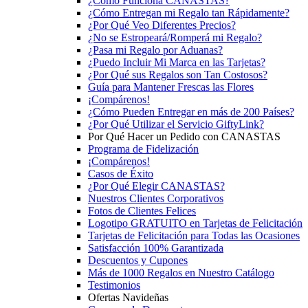
¿Cómo Funciona CANASTAS?
¿Cómo Entregan mi Regalo tan Rápidamente?
¿Por Qué Veo Diferentes Precios?
¿No se Estropeará/Romperá mi Regalo?
¿Pasa mi Regalo por Aduanas?
¿Puedo Incluir Mi Marca en las Tarjetas?
¿Por Qué sus Regalos son Tan Costosos?
Guía para Mantener Frescas las Flores
¡Compárenos!
¿Cómo Pueden Entregar en más de 200 Países?
¿Por Qué Utilizar el Servicio GiftyLink?
Por Qué Hacer un Pedido con CANASTAS
Programa de Fidelización
¡Compárenos!
Casos de Éxito
¿Por Qué Elegir CANASTAS?
Nuestros Clientes Corporativos
Fotos de Clientes Felices
Logotipo GRATUITO en Tarjetas de Felicitación
Tarjetas de Felicitación para Todas las Ocasiones
Satisfacción 100% Garantizada
Descuentos y Cupones
Más de 1000 Regalos en Nuestro Catálogo
Testimonios
Ofertas Navideñas