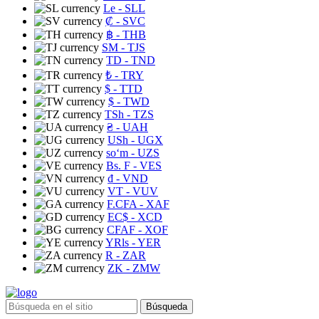
Le
- SLL
₡
- SVC
฿
- THB
ЅМ
- TJS
TD
- TND
₺
- TRY
$
- TTD
$
- TWD
TSh
- TZS
₴
- UAH
USh
- UGX
soʻm
- UZS
Bs. F
- VES
₫
- VND
VT
- VUV
F.CFA
- XAF
EC$
- XCD
CFAF
- XOF
YRls
- YER
R
- ZAR
ZK
- ZMW
Búsqueda