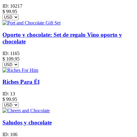
ID:
10217
$
99.95
Oporto y chocolate: Set de regalo Vino oporto y
chocolate
ID:
1165
$
109.95
Riches Para Él
ID:
13
$
99.95
Saludos y chocolate
ID:
106