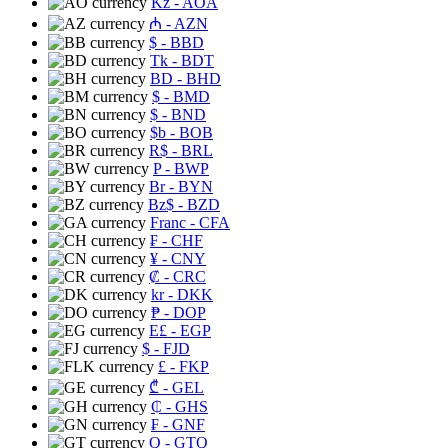
Kz
- AOA
₼
- AZN
$
- BBD
Tk
- BDT
BD
- BHD
$
- BMD
$
- BND
$b
- BOB
R$
- BRL
P
- BWP
Br
- BYN
Bz$
- BZD
Franc
- CFA
₣
- CHF
¥
- CNY
₡
- CRC
kr
- DKK
₱
- DOP
E£
- EGP
$
- FJD
£
- FKP
₾
- GEL
₵
- GHS
₣
- GNF
Q
- GTQ