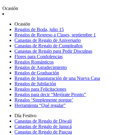
Ocasión
Ocasión
Regalos de Boda, julio 15
Regalos de Regreso a Clases, septiembre 1
Canastas de Regalo de Aniversario
Canastas de Regalo de Cumpleaños
Canastas de Regalo para Pedir Disculpas
Flores para Condolencias
Regalos Románticos
Regalos de Agradecimiento
Regalos de Graduación
Regalos de Inauguración de una Nueva Casa
Regalos de Jubilación
Regalos para Felicitaciones
Regalos para decir “Mejórate Pronto”
Regalos ‘Simplemente porque’
Herramienta “Qué regalar”
Día Festivo
Canastas de Regalo de Diwali
Canastas de Regalo de Janucá
Canastas de Regalo de Pascua