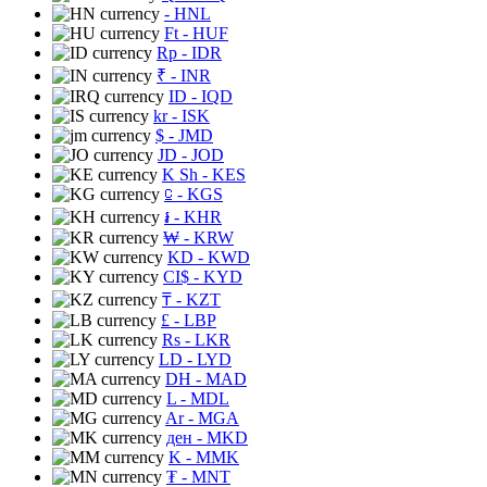
- HNL
Ft
- HUF
Rp
- IDR
₹
- INR
ID
- IQD
kr
- ISK
$
- JMD
JD
- JOD
K Sh
- KES
⃀
- KGS
៛
- KHR
₩
- KRW
KD
- KWD
CI$
- KYD
₸
- KZT
£
- LBP
Rs
- LKR
LD
- LYD
DH
- MAD
L
- MDL
Ar
- MGA
ден
- MKD
K
- MMK
₮
- MNT