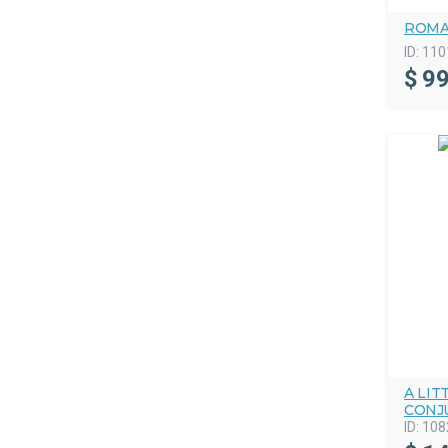
ROMA
ID:
110
$
99
A LI
CONJ
ID:
108