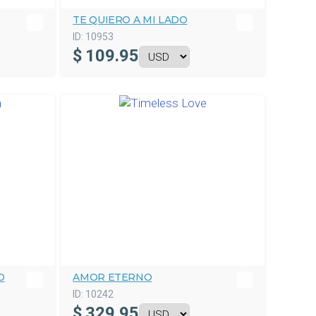
TE QUIERO A MI LADO
ID:
10953
$
109.95
O
AMOR ETERNO
ID:
10242
$
329.95