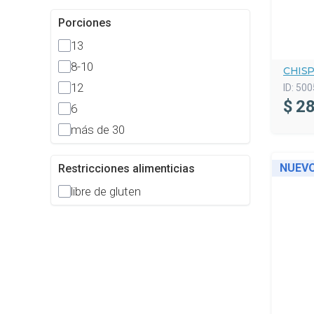
Porciones
13
8-10
CHISP
12
ID:
500
$
28
6
más de 30
NUEV
Restricciones alimenticias
libre de gluten