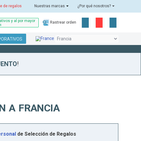
e de regalos
Nuestras marcas
¿Por qué nosotros?
tivos y al por mayor
Rastrear orden
as
PORATIVOS
UENTO
!
N A FRANCIA
rsonal
de Selección de Regalos