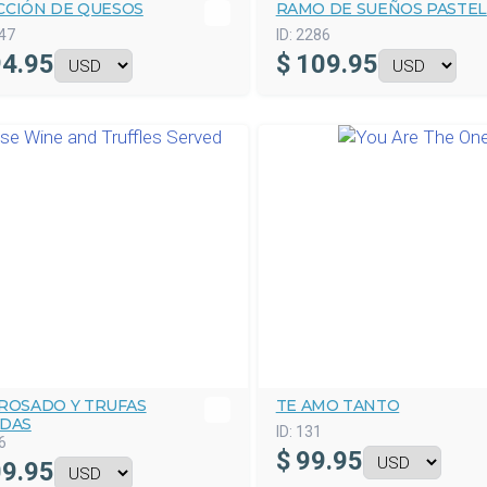
CCIÓN DE QUESOS
RAMO DE SUEÑOS PASTEL
47
ID:
2286
4.95
$
109.95
 ROSADO Y TRUFAS
TE AMO TANTO
IDAS
ID:
131
6
$
99.95
9.95