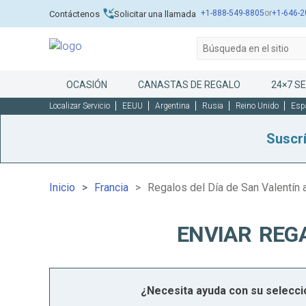
+1-888-549-8805
or
+1-646-2
Contáctenos
Solicitar una llamada
OCASIÓN
CANASTAS DE REGALO
24×7 SE
Localizar Servicio
EEUU
Argentina
Rusia
Reino Unido
Esp
Suscr
Inicio
Francia
Regalos del Día de San Valentín 
ENVIAR REG
¿Necesita ayuda con su selecc