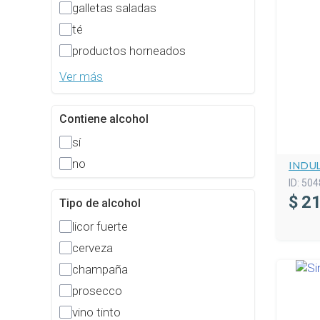
galletas saladas
té
productos horneados
Ver más
Contiene alcohol
sí
no
INDU
ID:
504
$
21
Tipo de alcohol
licor fuerte
cerveza
champaña
prosecco
vino tinto