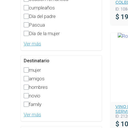
COLE
cumpleaños
ID:
108
$
19
Día del padre
Pascua
Día de la mujer
Ver más
Destinatario
mujer
amigos
hombres
novio
family
VINO
SERV
Ver más
ID:
212
$
10