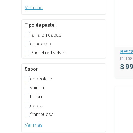
Ver más
Tipo de pastel
tarta en capas
cupcakes
BESO
Pastel red velvet
ID:
108
$
99
Sabor
chocolate
vainilla
limón
cereza
frambuesa
Ver más