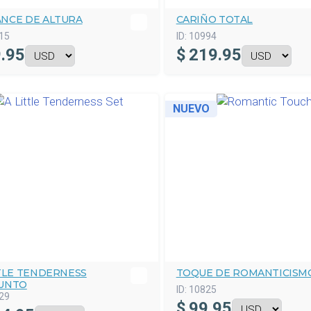
NCE DE ALTURA
CARIÑO TOTAL
15
ID:
10994
.95
$
219.95
NUEVO
TTLE TENDERNESS
TOQUE DE ROMANTICISM
UNTO
ID:
10825
29
$
99.95