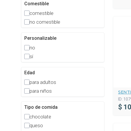
Comestible
comestible
no comestible
Personalizable
no
sí
Edad
para adultos
para niños
SENT
ID:
107
$
10
Tipo de comida
chocolate
queso