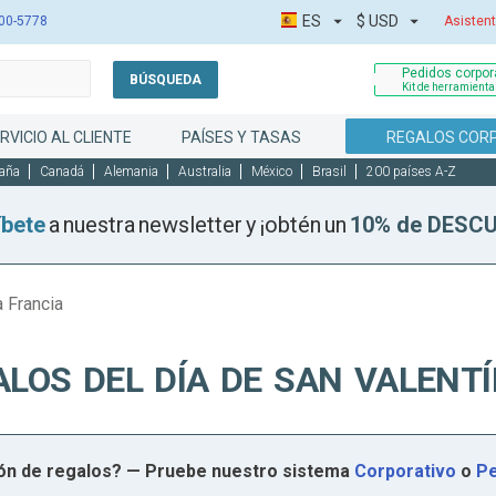
ES
$
USD
00-5778
Asistent
Pedidos corpora
BÚSQUEDA
Kit de herramient
RVICIO AL CLIENTE
PAÍSES Y TASAS
REGALOS COR
aña
Canadá
Alemania
Australia
México
Brasil
200 países A-Z
íbete
a nuestra newsletter y ¡obtén un
10% de DESC
a Francia
ALOS DEL DÍA DE SAN VALENTÍ
ión de regalos? — Pruebe nuestro sistema
Corporativo
o
Pe