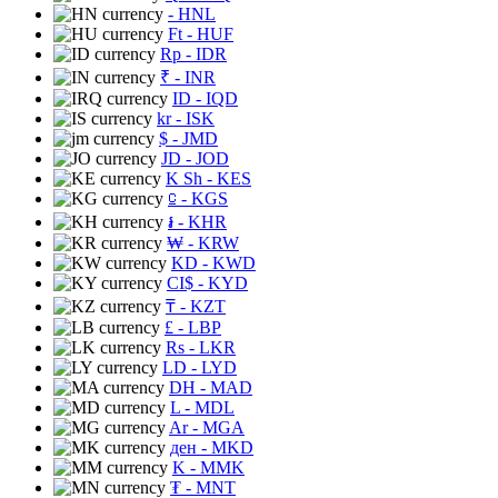
- HNL
Ft
- HUF
Rp
- IDR
₹
- INR
ID
- IQD
kr
- ISK
$
- JMD
JD
- JOD
K Sh
- KES
⃀
- KGS
៛
- KHR
₩
- KRW
KD
- KWD
CI$
- KYD
₸
- KZT
£
- LBP
Rs
- LKR
LD
- LYD
DH
- MAD
L
- MDL
Ar
- MGA
ден
- MKD
K
- MMK
₮
- MNT