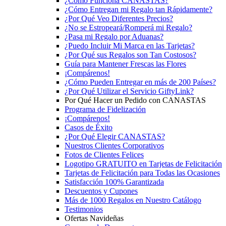
¿Cómo Funciona CANASTAS?
¿Cómo Entregan mi Regalo tan Rápidamente?
¿Por Qué Veo Diferentes Precios?
¿No se Estropeará/Romperá mi Regalo?
¿Pasa mi Regalo por Aduanas?
¿Puedo Incluir Mi Marca en las Tarjetas?
¿Por Qué sus Regalos son Tan Costosos?
Guía para Mantener Frescas las Flores
¡Compárenos!
¿Cómo Pueden Entregar en más de 200 Países?
¿Por Qué Utilizar el Servicio GiftyLink?
Por Qué Hacer un Pedido con CANASTAS
Programa de Fidelización
¡Compárenos!
Casos de Éxito
¿Por Qué Elegir CANASTAS?
Nuestros Clientes Corporativos
Fotos de Clientes Felices
Logotipo GRATUITO en Tarjetas de Felicitación
Tarjetas de Felicitación para Todas las Ocasiones
Satisfacción 100% Garantizada
Descuentos y Cupones
Más de 1000 Regalos en Nuestro Catálogo
Testimonios
Ofertas Navideñas