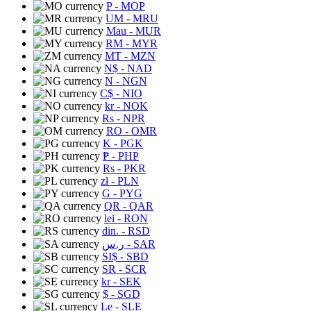
P
- MOP
UM
- MRU
Mau
- MUR
RM
- MYR
MT
- MZN
N$
- NAD
N
- NGN
C$
- NIO
kr
- NOK
Rs
- NPR
RO
- OMR
K
- PGK
₱
- PHP
Rs
- PKR
zł
- PLN
G
- PYG
QR
- QAR
lei
- RON
din.
- RSD
ر.س
- SAR
SI$
- SBD
SR
- SCR
kr
- SEK
$
- SGD
Le
- SLE