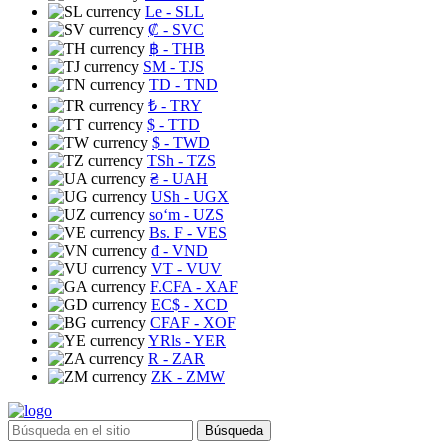
Le
- SLL
₡
- SVC
฿
- THB
ЅМ
- TJS
TD
- TND
₺
- TRY
$
- TTD
$
- TWD
TSh
- TZS
₴
- UAH
USh
- UGX
soʻm
- UZS
Bs. F
- VES
₫
- VND
VT
- VUV
F.CFA
- XAF
EC$
- XCD
CFAF
- XOF
YRls
- YER
R
- ZAR
ZK
- ZMW
Búsqueda