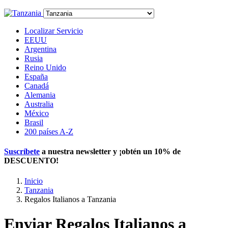
Localizar Servicio
EEUU
Argentina
Rusia
Reino Unido
España
Canadá
Alemania
Australia
México
Brasil
200 países A-Z
Suscríbete
a nuestra newsletter y ¡obtén un
10% de
DESCUENTO
!
Inicio
Tanzania
Regalos Italianos a Tanzania
Enviar Regalos Italianos a