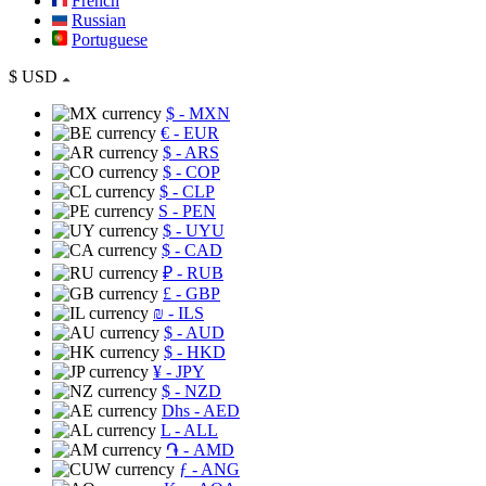
French
Russian
Portuguese
$
USD
$
- MXN
€
- EUR
$
- ARS
$
- COP
$
- CLP
S
- PEN
$
- UYU
$
- CAD
₽
- RUB
£
- GBP
₪
- ILS
$
- AUD
$
- HKD
¥
- JPY
$
- NZD
Dhs
- AED
L
- ALL
֏
- AMD
ƒ
- ANG