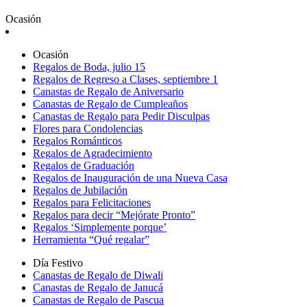
Ocasión
Ocasión
Regalos de Boda, julio 15
Regalos de Regreso a Clases, septiembre 1
Canastas de Regalo de Aniversario
Canastas de Regalo de Cumpleaños
Canastas de Regalo para Pedir Disculpas
Flores para Condolencias
Regalos Románticos
Regalos de Agradecimiento
Regalos de Graduación
Regalos de Inauguración de una Nueva Casa
Regalos de Jubilación
Regalos para Felicitaciones
Regalos para decir “Mejórate Pronto”
Regalos ‘Simplemente porque’
Herramienta “Qué regalar”
Día Festivo
Canastas de Regalo de Diwali
Canastas de Regalo de Janucá
Canastas de Regalo de Pascua