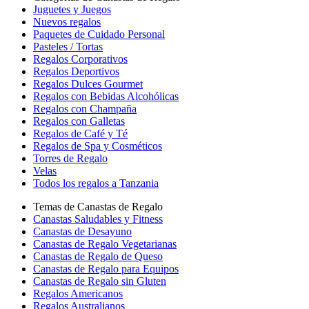
Juguetes y Juegos
Nuevos regalos
Paquetes de Cuidado Personal
Pasteles / Tortas
Regalos Corporativos
Regalos Deportivos
Regalos Dulces Gourmet
Regalos con Bebidas Alcohólicas
Regalos con Champaña
Regalos con Galletas
Regalos de Café y Té
Regalos de Spa y Cosméticos
Torres de Regalo
Velas
Todos los regalos a Tanzania
Temas de Canastas de Regalo
Canastas Saludables y Fitness
Canastas de Desayuno
Canastas de Regalo Vegetarianas
Canastas de Regalo de Queso
Canastas de Regalo para Equipos
Canastas de Regalo sin Gluten
Regalos Americanos
Regalos Australianos