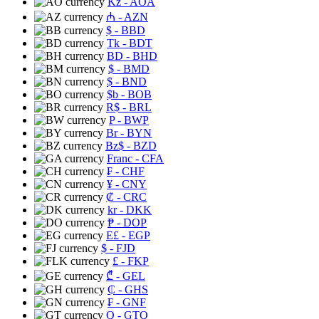
Kz
- AOA
₼
- AZN
$
- BBD
Tk
- BDT
BD
- BHD
$
- BMD
$
- BND
$b
- BOB
R$
- BRL
P
- BWP
Br
- BYN
Bz$
- BZD
Franc
- CFA
₣
- CHF
¥
- CNY
₡
- CRC
kr
- DKK
₱
- DOP
E£
- EGP
$
- FJD
£
- FKP
₾
- GEL
₵
- GHS
₣
- GNF
Q
- GTQ