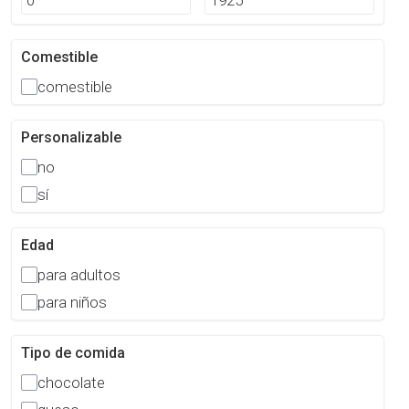
Comestible
comestible
Personalizable
no
sí
Edad
para adultos
para niños
Tipo de comida
chocolate