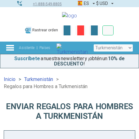
ES
$
USD
+1-888-549-8805
Pedidos corpor
Rastrear orden
Kit de herramient
Asistente
Países
Suscríbete
a nuestra newsletter y ¡obtén un
10% de
DESCUENTO
!
Inicio
Turkmenistán
Regalos para Hombres a Turkmenistán
ENVIAR REGALOS PARA HOMBRES
A TURKMENISTÁN