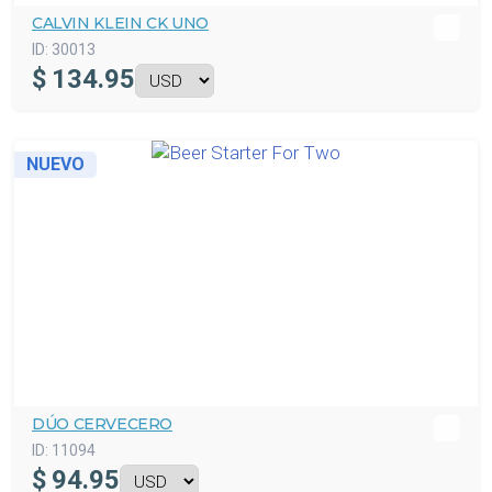
CALVIN KLEIN CK UNO
ID:
30013
$
134.95
NUEVO
DÚO CERVECERO
ID:
11094
$
94.95