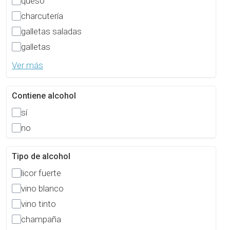
queso
charcutería
galletas saladas
galletas
Ver más
Contiene alcohol
sí
no
Tipo de alcohol
licor fuerte
vino blanco
vino tinto
champaña