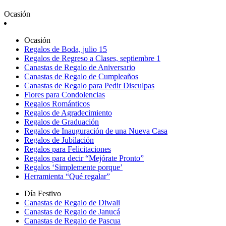
Ocasión
Ocasión
Regalos de Boda, julio 15
Regalos de Regreso a Clases, septiembre 1
Canastas de Regalo de Aniversario
Canastas de Regalo de Cumpleaños
Canastas de Regalo para Pedir Disculpas
Flores para Condolencias
Regalos Románticos
Regalos de Agradecimiento
Regalos de Graduación
Regalos de Inauguración de una Nueva Casa
Regalos de Jubilación
Regalos para Felicitaciones
Regalos para decir “Mejórate Pronto”
Regalos ‘Simplemente porque’
Herramienta “Qué regalar”
Día Festivo
Canastas de Regalo de Diwali
Canastas de Regalo de Janucá
Canastas de Regalo de Pascua