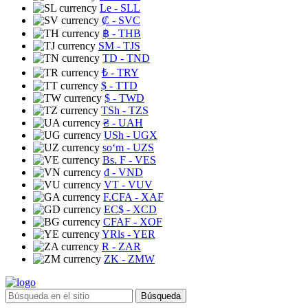
Le
- SLL
₡
- SVC
฿
- THB
ЅМ
- TJS
TD
- TND
₺
- TRY
$
- TTD
$
- TWD
TSh
- TZS
₴
- UAH
USh
- UGX
soʻm
- UZS
Bs. F
- VES
₫
- VND
VT
- VUV
F.CFA
- XAF
EC$
- XCD
CFAF
- XOF
YRls
- YER
R
- ZAR
ZK
- ZMW
Búsqueda