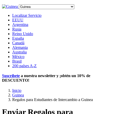
Localizar Servicio
EEUU
Argentina
Rusia
Reino Unido
España
Canadá
Alemania
Australia
México
Brasil
200 países A-Z
Suscríbete
a nuestra newsletter y ¡obtén un
10% de
DESCUENTO
!
Inicio
Guinea
Regalos para Estudiantes de Intercambio a Guinea
Enviar Regalos para