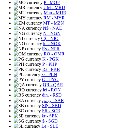
P
- MOP
UM
- MRU
Mau
- MUR
RM
- MYR
MT
- MZN
N$
- NAD
N
- NGN
C$
- NIO
kr
- NOK
Rs
- NPR
RO
- OMR
K
- PGK
₱
- PHP
Rs
- PKR
zł
- PLN
G
- PYG
QR
- QAR
lei
- RON
din.
- RSD
ر.س
- SAR
SI$
- SBD
SR
- SCR
kr
- SEK
$
- SGD
Le
- SLE