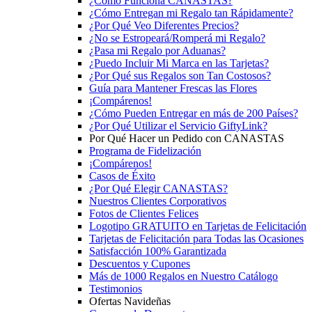
¿Cómo Funciona CANASTAS?
¿Cómo Entregan mi Regalo tan Rápidamente?
¿Por Qué Veo Diferentes Precios?
¿No se Estropeará/Romperá mi Regalo?
¿Pasa mi Regalo por Aduanas?
¿Puedo Incluir Mi Marca en las Tarjetas?
¿Por Qué sus Regalos son Tan Costosos?
Guía para Mantener Frescas las Flores
¡Compárenos!
¿Cómo Pueden Entregar en más de 200 Países?
¿Por Qué Utilizar el Servicio GiftyLink?
Por Qué Hacer un Pedido con CANASTAS
Programa de Fidelización
¡Compárenos!
Casos de Éxito
¿Por Qué Elegir CANASTAS?
Nuestros Clientes Corporativos
Fotos de Clientes Felices
Logotipo GRATUITO en Tarjetas de Felicitación
Tarjetas de Felicitación para Todas las Ocasiones
Satisfacción 100% Garantizada
Descuentos y Cupones
Más de 1000 Regalos en Nuestro Catálogo
Testimonios
Ofertas Navideñas