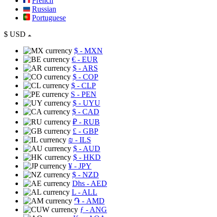
French
Russian
Portuguese
$
USD
$
- MXN
€
- EUR
$
- ARS
$
- COP
$
- CLP
S
- PEN
$
- UYU
$
- CAD
₽
- RUB
£
- GBP
₪
- ILS
$
- AUD
$
- HKD
¥
- JPY
$
- NZD
Dhs
- AED
L
- ALL
֏
- AMD
ƒ
- ANG