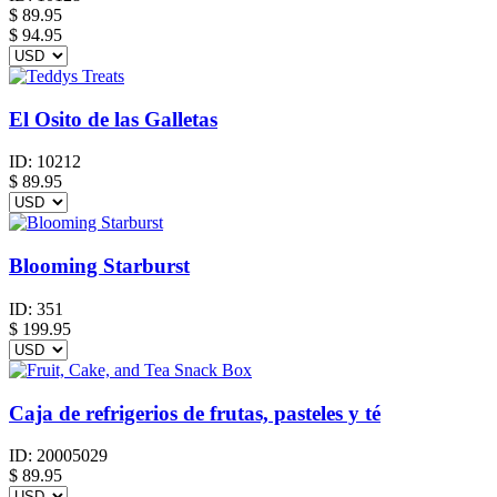
$
89.95
$ 94.95
El Osito de las Galletas
ID:
10212
$
89.95
Blooming Starburst
ID:
351
$
199.95
Caja de refrigerios de frutas, pasteles y té
ID:
20005029
$
89.95