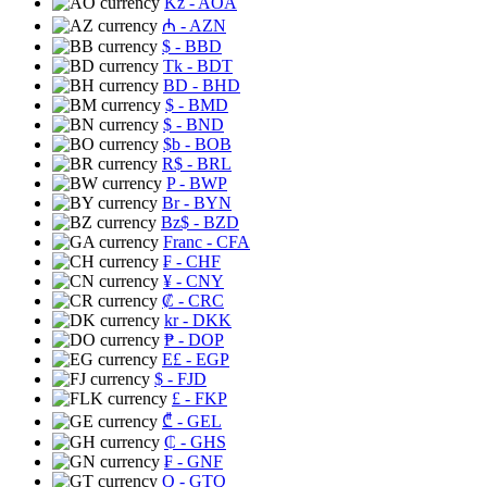
Kz
- AOA
₼
- AZN
$
- BBD
Tk
- BDT
BD
- BHD
$
- BMD
$
- BND
$b
- BOB
R$
- BRL
P
- BWP
Br
- BYN
Bz$
- BZD
Franc
- CFA
₣
- CHF
¥
- CNY
₡
- CRC
kr
- DKK
₱
- DOP
E£
- EGP
$
- FJD
£
- FKP
₾
- GEL
₵
- GHS
₣
- GNF
Q
- GTQ