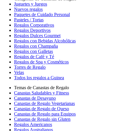
Juguetes y Juegos
Nuevos regalos
Paquetes de Cuidado Personal
Pasteles / Tortas
Regalos Corporativos
Regalos Deportivos
Regalos Dulces Gourmet
Regalos con Bebidas Alcohólicas
Regalos con Champaña
Regalos con Galletas
Regalos de Café y Té
Regalos de Spa y Cosméticos
Torres de Regalo
Velas
Todos los regalos a Guinea
Temas de Canastas de Regalo
Canastas Saludables y Fitness
Canastas de Desayuno
Canastas de Regalo Vegetarianas
Canastas de Regalo de Queso
Canastas de Regalo para Equipos
Canastas de Regalo sin Gluten
Regalos Americanos
Regalos Australianos