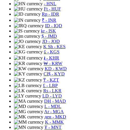
- HNL
Ft
- HUF
Rp
- IDR
₹
- INR
ID
- IQD
kr
- ISK
$
- JMD
JD
- JOD
K Sh
- KES
⃀
- KGS
៛
- KHR
₩
- KRW
KD
- KWD
CI$
- KYD
₸
- KZT
£
- LBP
Rs
- LKR
LD
- LYD
DH
- MAD
L
- MDL
Ar
- MGA
ден
- MKD
K
- MMK
₮
- MNT