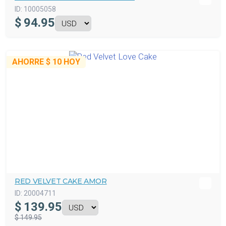
ID:
10005058
$
94.95
AHORRE
$ 10
HOY
RED VELVET CAKE AMOR
ID:
20004711
$
139.95
$ 149.95