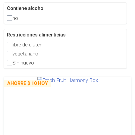
Contiene alcohol
no
Restricciones alimenticias
libre de gluten
vegetariano
Sin huevo
AHORRE
$ 10
HOY