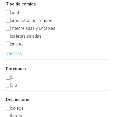
Tipo de comida
pastel
productos horneados
mermeladas y untables
galletas saladas
queso
Ver más
Porciones
6
6-8
Destinatario
colega
family