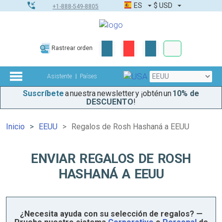
ES
$
USD
+1-888-549-8805
Pedidos corpor
Rastrear orden
Kit de herramient
Asistente
Países
Suscríbete
a nuestra newsletter y ¡obtén un
10% de
DESCUENTO
!
Inicio
EEUU
Regalos de Rosh Hashaná a EEUU
ENVIAR REGALOS DE ROSH
HASHANÁ A EEUU
¿Necesita ayuda con su selección de regalos? —