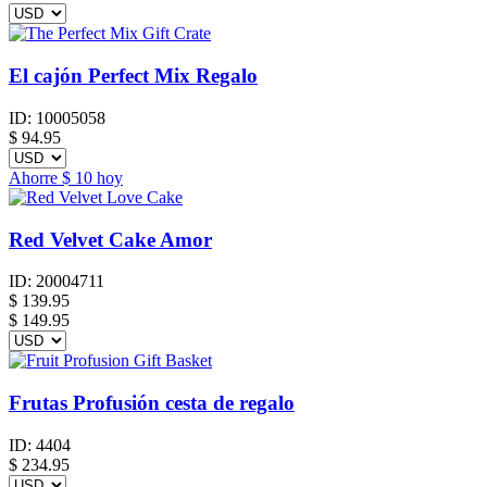
El cajón Perfect Mix Regalo
ID:
10005058
$
94.95
Ahorre
$ 10
hoy
Red Velvet Cake Amor
ID:
20004711
$
139.95
$ 149.95
Frutas Profusión cesta de regalo
ID:
4404
$
234.95