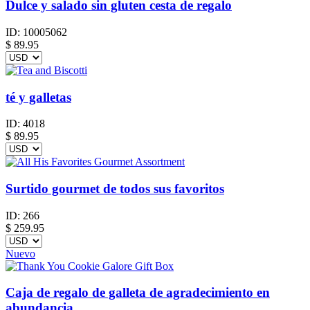
Dulce y salado sin gluten cesta de regalo
ID:
10005062
$
89.95
té y galletas
ID:
4018
$
89.95
Surtido gourmet de todos sus favoritos
ID:
266
$
259.95
Nuevo
Caja de regalo de galleta de agradecimiento en
abundancia