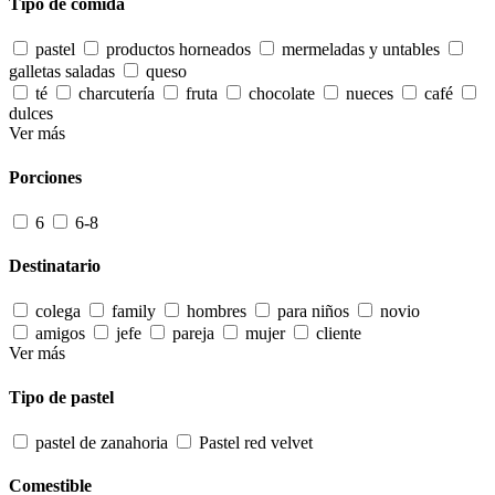
Tipo de comida
pastel
productos horneados
mermeladas y untables
galletas saladas
queso
té
charcutería
fruta
chocolate
nueces
café
dulces
Ver más
Porciones
6
6-8
Destinatario
colega
family
hombres
para niños
novio
amigos
jefe
pareja
mujer
cliente
Ver más
Tipo de pastel
pastel de zanahoria
Pastel red velvet
Comestible