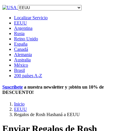
Localizar Servicio
EEUU
Argentina
Rusia
Reino Unido
España
Canadá
Alemania
Australia
México
Brasil
200 países A-Z
Suscríbete
a nuestra newsletter y ¡obtén un
10% de
DESCUENTO
!
Inicio
EEUU
Regalos de Rosh Hashaná a EEUU
Enviar Regalos de Rosh