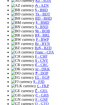
Kz
- AOA
₼
- AZN
$
- BBD
Tk
- BDT
BD
- BHD
$
- BMD
$
- BND
$b
- BOB
R$
- BRL
P
- BWP
Br
- BYN
Bz$
- BZD
Franc
- CFA
₣
- CHF
¥
- CNY
₡
- CRC
kr
- DKK
₱
- DOP
E£
- EGP
$
- FJD
£
- FKP
₾
- GEL
₵
- GHS
₣
- GNF
Q
- GTQ