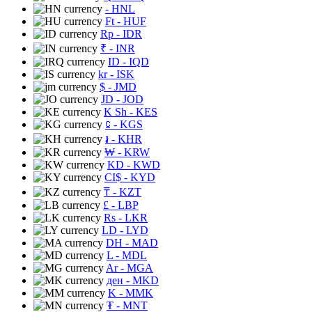
- HNL
Ft
- HUF
Rp
- IDR
₹
- INR
ID
- IQD
kr
- ISK
$
- JMD
JD
- JOD
K Sh
- KES
⃀
- KGS
៛
- KHR
₩
- KRW
KD
- KWD
CI$
- KYD
₸
- KZT
£
- LBP
Rs
- LKR
LD
- LYD
DH
- MAD
L
- MDL
Ar
- MGA
ден
- MKD
K
- MMK
₮
- MNT