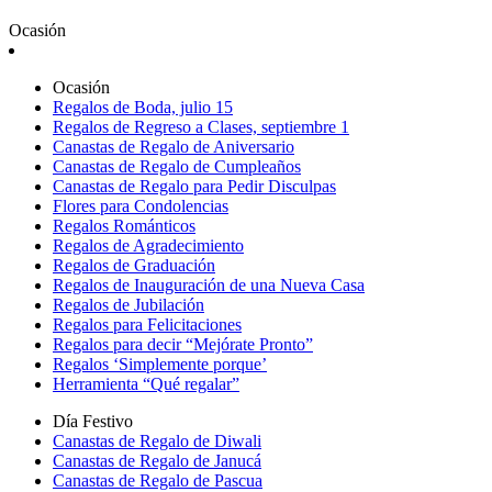
Ocasión
Ocasión
Regalos de Boda, julio 15
Regalos de Regreso a Clases, septiembre 1
Canastas de Regalo de Aniversario
Canastas de Regalo de Cumpleaños
Canastas de Regalo para Pedir Disculpas
Flores para Condolencias
Regalos Románticos
Regalos de Agradecimiento
Regalos de Graduación
Regalos de Inauguración de una Nueva Casa
Regalos de Jubilación
Regalos para Felicitaciones
Regalos para decir “Mejórate Pronto”
Regalos ‘Simplemente porque’
Herramienta “Qué regalar”
Día Festivo
Canastas de Regalo de Diwali
Canastas de Regalo de Janucá
Canastas de Regalo de Pascua