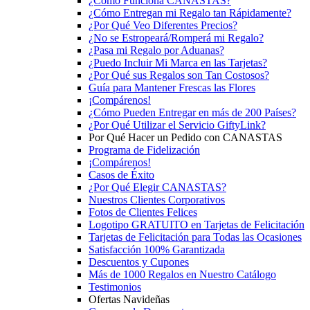
¿Cómo Funciona CANASTAS?
¿Cómo Entregan mi Regalo tan Rápidamente?
¿Por Qué Veo Diferentes Precios?
¿No se Estropeará/Romperá mi Regalo?
¿Pasa mi Regalo por Aduanas?
¿Puedo Incluir Mi Marca en las Tarjetas?
¿Por Qué sus Regalos son Tan Costosos?
Guía para Mantener Frescas las Flores
¡Compárenos!
¿Cómo Pueden Entregar en más de 200 Países?
¿Por Qué Utilizar el Servicio GiftyLink?
Por Qué Hacer un Pedido con CANASTAS
Programa de Fidelización
¡Compárenos!
Casos de Éxito
¿Por Qué Elegir CANASTAS?
Nuestros Clientes Corporativos
Fotos de Clientes Felices
Logotipo GRATUITO en Tarjetas de Felicitación
Tarjetas de Felicitación para Todas las Ocasiones
Satisfacción 100% Garantizada
Descuentos y Cupones
Más de 1000 Regalos en Nuestro Catálogo
Testimonios
Ofertas Navideñas