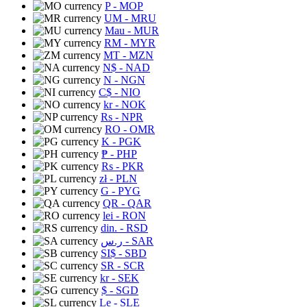
P
- MOP
UM
- MRU
Mau
- MUR
RM
- MYR
MT
- MZN
N$
- NAD
N
- NGN
C$
- NIO
kr
- NOK
Rs
- NPR
RO
- OMR
K
- PGK
₱
- PHP
Rs
- PKR
zł
- PLN
G
- PYG
QR
- QAR
lei
- RON
din.
- RSD
ر.س
- SAR
SI$
- SBD
SR
- SCR
kr
- SEK
$
- SGD
Le
- SLE