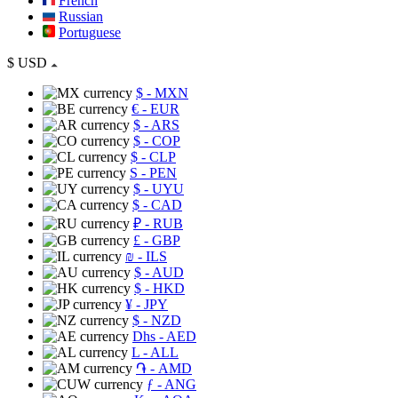
French
Russian
Portuguese
$
USD
$
- MXN
€
- EUR
$
- ARS
$
- COP
$
- CLP
S
- PEN
$
- UYU
$
- CAD
₽
- RUB
£
- GBP
₪
- ILS
$
- AUD
$
- HKD
¥
- JPY
$
- NZD
Dhs
- AED
L
- ALL
֏
- AMD
ƒ
- ANG