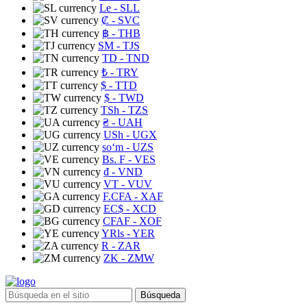
Le
- SLL
₡
- SVC
฿
- THB
ЅМ
- TJS
TD
- TND
₺
- TRY
$
- TTD
$
- TWD
TSh
- TZS
₴
- UAH
USh
- UGX
soʻm
- UZS
Bs. F
- VES
₫
- VND
VT
- VUV
F.CFA
- XAF
EC$
- XCD
CFAF
- XOF
YRls
- YER
R
- ZAR
ZK
- ZMW
Búsqueda