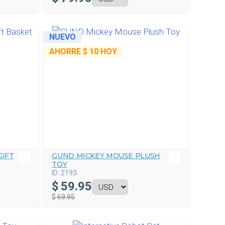
NUEVO
AHORRE
$ 10
HOY
IFT
GUND MICKEY MOUSE PLUSH
TOY
ID:
2193
$
59.95
$ 69.95