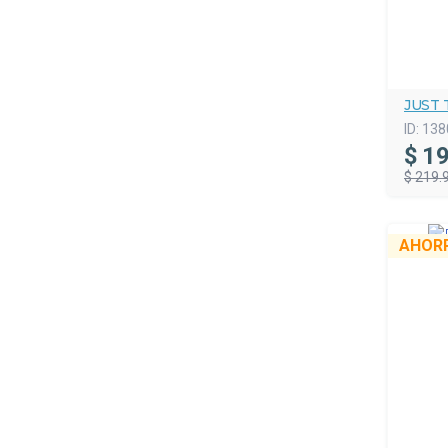
JUST 
ID:
138
$
19
$ 219.
AHOR