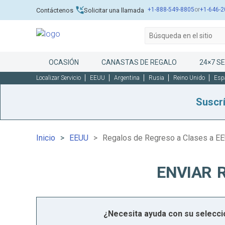
+1-888-549-8805
or
+1-646-2
Contáctenos
Solicitar una llamada
OCASIÓN
CANASTAS DE REGALO
24×7 SE
Localizar Servicio
EEUU
Argentina
Rusia
Reino Unido
Esp
Suscr
Inicio
EEUU
Regalos de Regreso a Clases a E
ENVIAR 
¿Necesita ayuda con su selecc