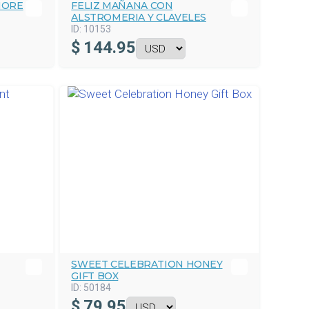
MORE
FELIZ MAÑANA CON
ALSTROMERIA Y CLAVELES
ID:
10153
$
144.95
SWEET CELEBRATION HONEY
GIFT BOX
ID:
50184
$
79.95