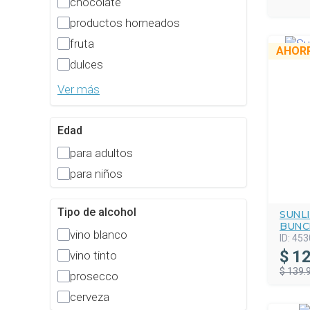
chocolate
productos horneados
fruta
AHOR
dulces
Ver más
Edad
para adultos
para niños
Tipo de alcohol
SUNL
BUNC
vino blanco
ID:
453
$
12
vino tinto
$ 139.
prosecco
cerveza