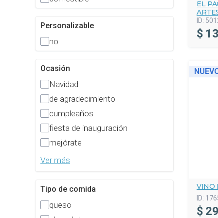
EL P
ARTE
ID:
501
Personalizable
$
13
no
Ocasión
NUEV
Navidad
de agradecimiento
cumpleaños
fiesta de inauguración
mejórate
Ver más
VINO
Tipo de comida
ID:
176
queso
$
29