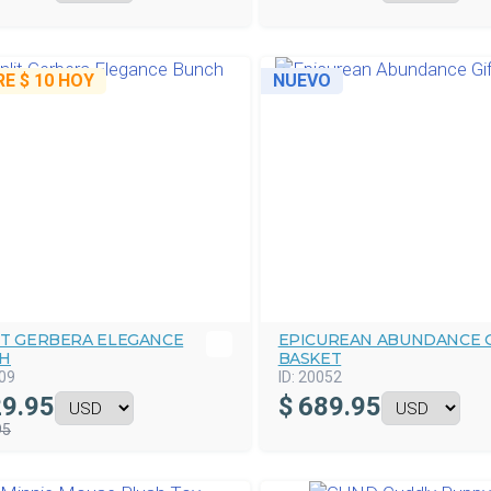
RE
$ 10
HOY
NUEVO
IT GERBERA ELEGANCE
EPICUREAN ABUNDANCE G
H
BASKET
09
ID:
20052
9.95
$
689.95
95