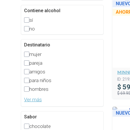
NUEV
Contiene alcohol
AHOR
sí
no
Destinatario
mujer
pareja
amigos
MINN
ID:
219
para niños
$
59
hombres
$ 69.9
Ver más
NUEV
Sabor
chocolate