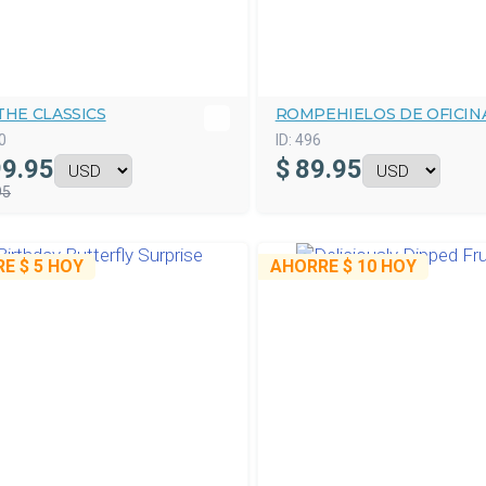
THE CLASSICS
ROMPEHIELOS DE OFICIN
0
ID:
496
9.95
$
89.95
95
RE
$ 5
HOY
AHORRE
$ 10
HOY