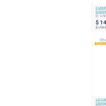
CUMP
SORP
ID:
478
$
14
$ 149.
AHOR
LA C
DEFIN