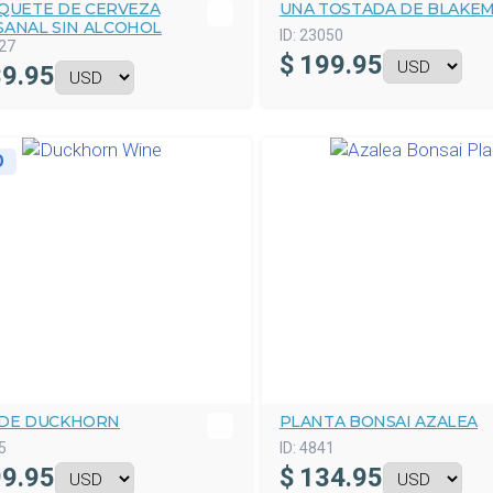
AQUETE DE CERVEZA
UNA TOSTADA DE BLAKE
SANAL SIN ALCOHOL
ID:
23050
27
$
199.95
9.95
O
 DE DUCKHORN
PLANTA BONSAI AZALEA
5
ID:
4841
9.95
$
134.95