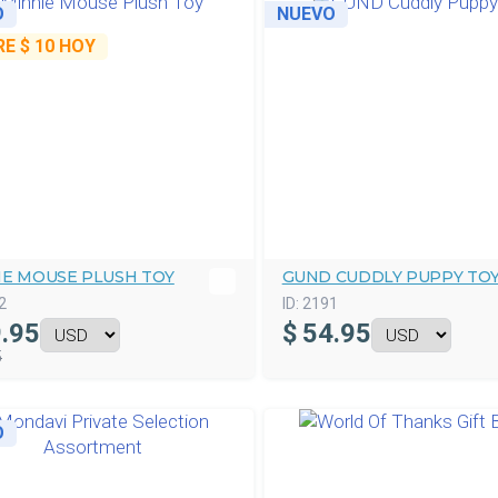
O
NUEVO
RE
$ 10
HOY
IE MOUSE PLUSH TOY
GUND CUDDLY PUPPY TO
2
ID:
2191
.95
$
54.95
5
O