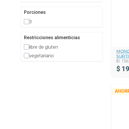
Porciones
3
Restricciones alimenticias
libre de gluten
MOND
vegetariano
SURT
ID:
156
$
19
AHOR