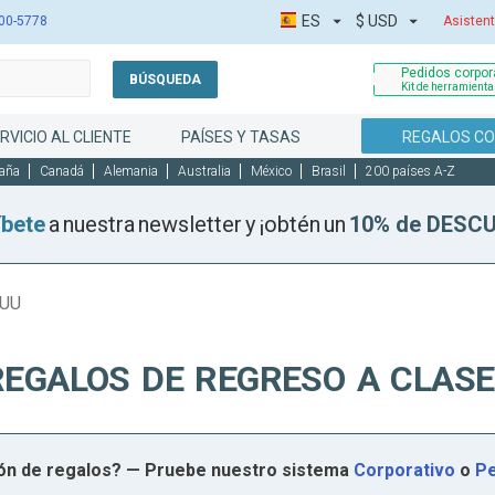
ES
$
USD
00-5778
Asistent
Pedidos corpora
BÚSQUEDA
Kit de herramient
RVICIO AL CLIENTE
PAÍSES Y TASAS
REGALOS C
aña
Canadá
Alemania
Australia
México
Brasil
200 países A-Z
íbete
a nuestra newsletter y ¡obtén un
10% de DESC
EUU
REGALOS DE REGRESO A CLASE
ión de regalos? — Pruebe nuestro sistema
Corporativo
o
Pe