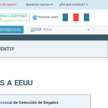
e de regalos
Nuestras marcas
¿Por qué nosotros?
tivos y al por mayor
Rastrear orden
as
ORPORATIVOS
UENTO
!
S A EEUU
rsonal
de Selección de Regalos