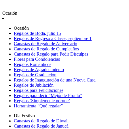
Ocasión
Ocasión
Regalos de Boda, julio 15
Regalos de Regreso a Clases, septiembre 1
Canastas de Regalo de Aniversario
Canastas de Regalo de Cumpleaños
Canastas de Regalo para Pedir Disculpas
Flores para Condolencias
Regalos Románticos
Regalos de Agradecimiento
Regalos de Graduación
Regalos de Inauguración de una Nueva Casa
Regalos de Jubilación
Regalos para Felicitaciones
Regalos para decir “Mejórate Pronto”
Regalos ‘Simplemente porque’
Herramienta “Qué regalar”
Día Festivo
Canastas de Regalo de Diwali
Canastas de Regalo de Janucá