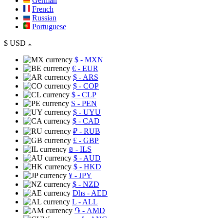
German
French
Russian
Portuguese
$
USD
$
- MXN
€
- EUR
$
- ARS
$
- COP
$
- CLP
S
- PEN
$
- UYU
$
- CAD
₽
- RUB
£
- GBP
₪
- ILS
$
- AUD
$
- HKD
¥
- JPY
$
- NZD
Dhs
- AED
L
- ALL
֏
- AMD