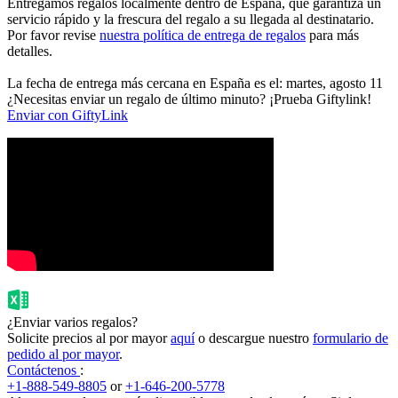
Entregamos regalos localmente dentro de España, que garantiza un
servicio rápido y la frescura del regalo a su llegada al destinatario.
Por favor revise
nuestra política de entrega de regalos
para más
detalles.
La fecha de entrega más cercana en España es el: martes, agosto 11
¿Necesitas enviar un regalo de último minuto? ¡Prueba Giftylink!
Enviar con GiftyLink
¿Enviar varios regalos?
Solicite precios al por mayor
aquí
o descargue nuestro
formulario de
pedido al por mayor
.
Contáctenos
:
+1-888-549-8805
or
+1-646-200-5778