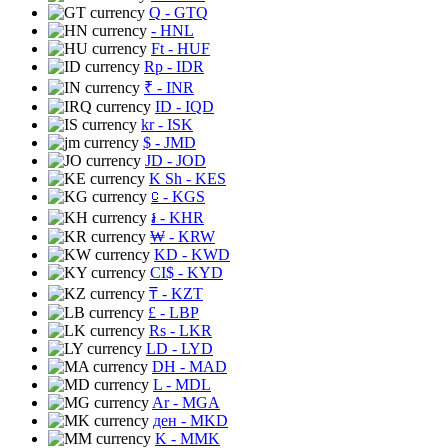
Q
- GTQ
- HNL
Ft
- HUF
Rp
- IDR
₹
- INR
ID
- IQD
kr
- ISK
$
- JMD
JD
- JOD
K Sh
- KES
⃀
- KGS
៛
- KHR
₩
- KRW
KD
- KWD
CI$
- KYD
₸
- KZT
£
- LBP
Rs
- LKR
LD
- LYD
DH
- MAD
L
- MDL
Ar
- MGA
ден
- MKD
K
- MMK