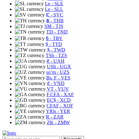
Le
- SLE
Le
- SLL
₡
- SVC
฿
- THB
ЅМ
- TJS
TD
- TND
₺
- TRY
$
- TTD
$
- TWD
TSh
- TZS
₴
- UAH
USh
- UGX
soʻm
- UZS
Bs. F
- VES
₫
- VND
VT
- VUV
F.CFA
- XAF
EC$
- XCD
CFAF
- XOF
YRls
- YER
R
- ZAR
ZK
- ZMW