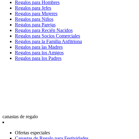
Regalos para Hombres
Regalos para Jefes
Regalos para Mujeres
Regalos para Niños
Regalos para Parejas
Regalos para Recién Nacidos
Regalos para Socios Comerciales
Regalos para la Familia Anfitriona
Regalos para las Madres
Regalos para los Amigos
Regalos para los Padres
canastas de regalo
Ofertas especiales
Canastas de Regalo para Festividades