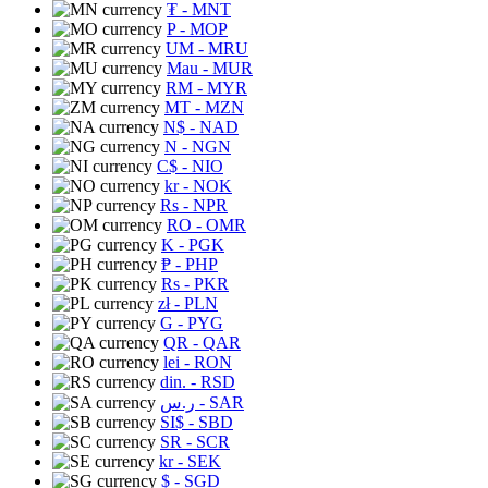
₮
- MNT
P
- MOP
UM
- MRU
Mau
- MUR
RM
- MYR
MT
- MZN
N$
- NAD
N
- NGN
C$
- NIO
kr
- NOK
Rs
- NPR
RO
- OMR
K
- PGK
₱
- PHP
Rs
- PKR
zł
- PLN
G
- PYG
QR
- QAR
lei
- RON
din.
- RSD
ر.س
- SAR
SI$
- SBD
SR
- SCR
kr
- SEK
$
- SGD