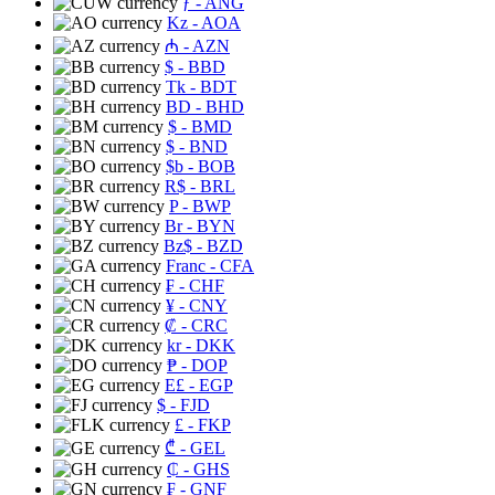
ƒ
- ANG
Kz
- AOA
₼
- AZN
$
- BBD
Tk
- BDT
BD
- BHD
$
- BMD
$
- BND
$b
- BOB
R$
- BRL
P
- BWP
Br
- BYN
Bz$
- BZD
Franc
- CFA
₣
- CHF
¥
- CNY
₡
- CRC
kr
- DKK
₱
- DOP
E£
- EGP
$
- FJD
£
- FKP
₾
- GEL
₵
- GHS
₣
- GNF