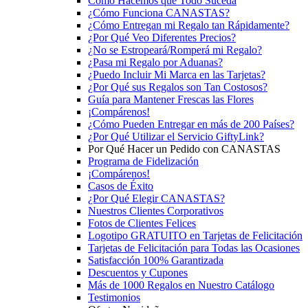
Cómo Hacemos que Todo Suceda
¿Cómo Funciona CANASTAS?
¿Cómo Entregan mi Regalo tan Rápidamente?
¿Por Qué Veo Diferentes Precios?
¿No se Estropeará/Romperá mi Regalo?
¿Pasa mi Regalo por Aduanas?
¿Puedo Incluir Mi Marca en las Tarjetas?
¿Por Qué sus Regalos son Tan Costosos?
Guía para Mantener Frescas las Flores
¡Compárenos!
¿Cómo Pueden Entregar en más de 200 Países?
¿Por Qué Utilizar el Servicio GiftyLink?
Por Qué Hacer un Pedido con CANASTAS
Programa de Fidelización
¡Compárenos!
Casos de Éxito
¿Por Qué Elegir CANASTAS?
Nuestros Clientes Corporativos
Fotos de Clientes Felices
Logotipo GRATUITO en Tarjetas de Felicitación
Tarjetas de Felicitación para Todas las Ocasiones
Satisfacción 100% Garantizada
Descuentos y Cupones
Más de 1000 Regalos en Nuestro Catálogo
Testimonios