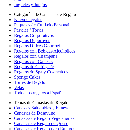
Juguetes y Juegos
Categorías de Canastas de Regalo
Nuevos regalos
Paquetes de Cuidado Personal
Pasteles / Tortas
Regalos Corporativos
Regalos Deportivos
Regalos Dulces Gourmet
Regalos con Bebidas Alcohólicas
Regalos con Champaña
Regalos con Galletas
Regalos de Café y Té
Regalos de Spa y Cosméticos
Sponge Cakes
Torres de Regalo
Velas
Todos los regalos a España
Temas de Canastas de Regalo
Canastas Saludables y Fitness
Canastas de Desayuno
Canastas de Regalo Vegetarianas
Canastas de Regalo de Queso
Canastas de Regalo para Equipos