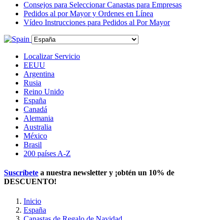
Consejos para Seleccionar Canastas para Empresas
Pedidos al por Mayor y Ordenes en Línea
Vídeo Instrucciones para Pedidos al Por Mayor
Localizar Servicio
EEUU
Argentina
Rusia
Reino Unido
España
Canadá
Alemania
Australia
México
Brasil
200 países A-Z
Suscríbete
a nuestra newsletter y ¡obtén un
10% de
DESCUENTO
!
Inicio
España
Canastas de Regalo de Navidad