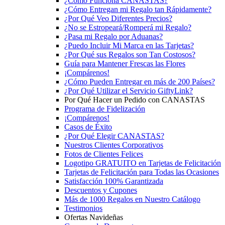
¿Cómo Funciona CANASTAS?
¿Cómo Entregan mi Regalo tan Rápidamente?
¿Por Qué Veo Diferentes Precios?
¿No se Estropeará/Romperá mi Regalo?
¿Pasa mi Regalo por Aduanas?
¿Puedo Incluir Mi Marca en las Tarjetas?
¿Por Qué sus Regalos son Tan Costosos?
Guía para Mantener Frescas las Flores
¡Compárenos!
¿Cómo Pueden Entregar en más de 200 Países?
¿Por Qué Utilizar el Servicio GiftyLink?
Por Qué Hacer un Pedido con CANASTAS
Programa de Fidelización
¡Compárenos!
Casos de Éxito
¿Por Qué Elegir CANASTAS?
Nuestros Clientes Corporativos
Fotos de Clientes Felices
Logotipo GRATUITO en Tarjetas de Felicitación
Tarjetas de Felicitación para Todas las Ocasiones
Satisfacción 100% Garantizada
Descuentos y Cupones
Más de 1000 Regalos en Nuestro Catálogo
Testimonios
Ofertas Navideñas