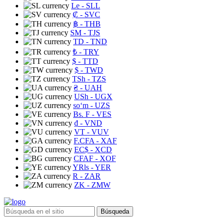
Le
- SLL
₡
- SVC
฿
- THB
ЅМ
- TJS
TD
- TND
₺
- TRY
$
- TTD
$
- TWD
TSh
- TZS
₴
- UAH
USh
- UGX
soʻm
- UZS
Bs. F
- VES
₫
- VND
VT
- VUV
F.CFA
- XAF
EC$
- XCD
CFAF
- XOF
YRls
- YER
R
- ZAR
ZK
- ZMW
Búsqueda