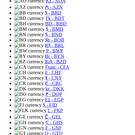
Kz
- AOA
₼
- AZN
$
- BBD
Tk
- BDT
BD
- BHD
$
- BMD
$
- BND
$b
- BOB
R$
- BRL
P
- BWP
Br
- BYN
Bz$
- BZD
Franc
- CFA
₣
- CHF
¥
- CNY
₡
- CRC
kr
- DKK
₱
- DOP
E£
- EGP
$
- FJD
£
- FKP
₾
- GEL
₵
- GHS
₣
- GNF
Q
- GTQ