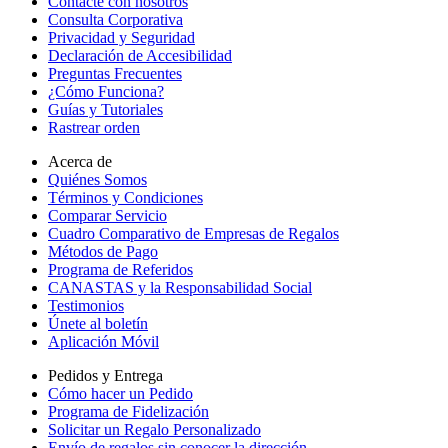
Contacte con nosotros
Consulta Corporativa
Privacidad y Seguridad
Declaración de Accesibilidad
Preguntas Frecuentes
¿Cómo Funciona?
Guías y Tutoriales
Rastrear orden
Acerca de
Quiénes Somos
Términos y Condiciones
Comparar Servicio
Cuadro Comparativo de Empresas de Regalos
Métodos de Pago
Programa de Referidos
CANASTAS y la Responsabilidad Social
Testimonios
Únete al boletín
Aplicación Móvil
Pedidos y Entrega
Cómo hacer un Pedido
Programa de Fidelización
Solicitar un Regalo Personalizado
Envío de regalos sin conocer la dirección