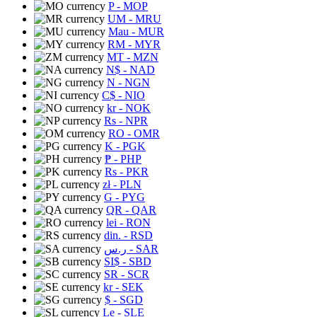
P
- MOP
UM
- MRU
Mau
- MUR
RM
- MYR
MT
- MZN
N$
- NAD
N
- NGN
C$
- NIO
kr
- NOK
Rs
- NPR
RO
- OMR
K
- PGK
₱
- PHP
Rs
- PKR
zł
- PLN
G
- PYG
QR
- QAR
lei
- RON
din.
- RSD
ر.س
- SAR
SI$
- SBD
SR
- SCR
kr
- SEK
$
- SGD
Le
- SLE