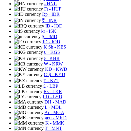
- HNL
Ft
- HUF
Rp
- IDR
₹
- INR
ID
- IQD
kr
- ISK
$
- JMD
JD
- JOD
K Sh
- KES
⃀
- KGS
៛
- KHR
₩
- KRW
KD
- KWD
CI$
- KYD
₸
- KZT
£
- LBP
Rs
- LKR
LD
- LYD
DH
- MAD
L
- MDL
Ar
- MGA
ден
- MKD
K
- MMK
₮
- MNT