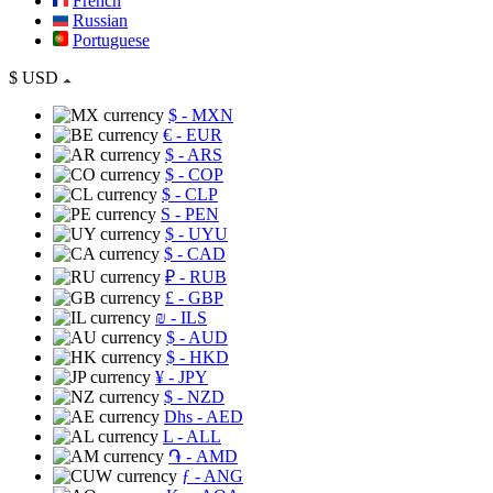
French
Russian
Portuguese
$
USD
$
- MXN
€
- EUR
$
- ARS
$
- COP
$
- CLP
S
- PEN
$
- UYU
$
- CAD
₽
- RUB
£
- GBP
₪
- ILS
$
- AUD
$
- HKD
¥
- JPY
$
- NZD
Dhs
- AED
L
- ALL
֏
- AMD
ƒ
- ANG