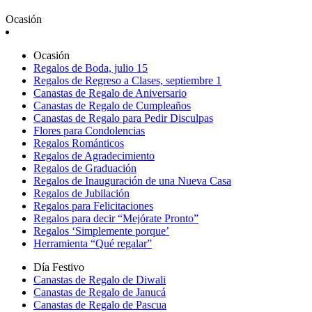
Ocasión
Ocasión
Regalos de Boda, julio 15
Regalos de Regreso a Clases, septiembre 1
Canastas de Regalo de Aniversario
Canastas de Regalo de Cumpleaños
Canastas de Regalo para Pedir Disculpas
Flores para Condolencias
Regalos Románticos
Regalos de Agradecimiento
Regalos de Graduación
Regalos de Inauguración de una Nueva Casa
Regalos de Jubilación
Regalos para Felicitaciones
Regalos para decir “Mejórate Pronto”
Regalos ‘Simplemente porque’
Herramienta “Qué regalar”
Día Festivo
Canastas de Regalo de Diwali
Canastas de Regalo de Janucá
Canastas de Regalo de Pascua