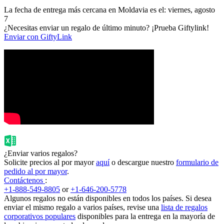
La fecha de entrega más cercana en Moldavia es el: viernes, agosto
7
¿Necesitas enviar un regalo de último minuto? ¡Prueba Giftylink!
Enviar con GiftyLink
¿Enviar varios regalos?
Solicite precios al por mayor
aquí
o descargue nuestro
formulario de
pedido al por mayor
.
Contáctenos
:
+1-888-549-8805
or
+1-646-200-5778
Algunos regalos no están disponibles en todos los países. Si desea
enviar el mismo regalo a varios países, revise una
lista de regalos
corporativos populares
disponibles para la entrega en la mayoría de