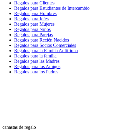
Regalos para Clientes
Regalos para Estudiantes de Intercambio
Regalos para Hombres
Regalos para Jefes
Regalos para Mujeres
Regalos para Niños
Regalos para Parejas
Regalos para Recién Nacidos
Regalos para Socios Comerciales
Regalos para la Familia Anfitriona
Regalos para la familia
Regalos para las Madres
Regalos para los Amigos
Regalos para los Padres
canastas de regalo