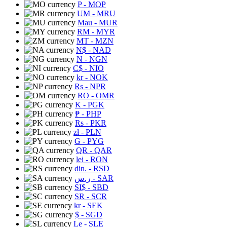
P
- MOP
UM
- MRU
Mau
- MUR
RM
- MYR
MT
- MZN
N$
- NAD
N
- NGN
C$
- NIO
kr
- NOK
Rs
- NPR
RO
- OMR
K
- PGK
₱
- PHP
Rs
- PKR
zł
- PLN
G
- PYG
QR
- QAR
lei
- RON
din.
- RSD
ر.س
- SAR
SI$
- SBD
SR
- SCR
kr
- SEK
$
- SGD
Le
- SLE