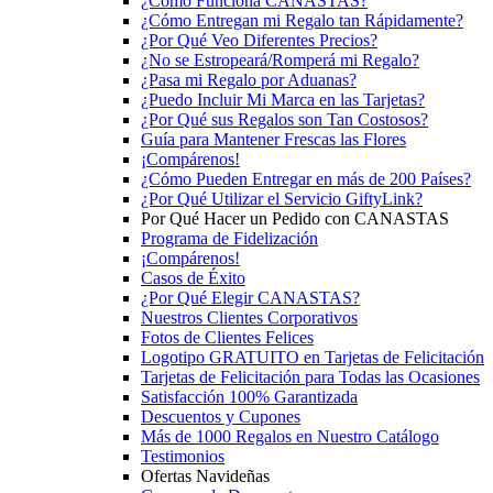
¿Cómo Funciona CANASTAS?
¿Cómo Entregan mi Regalo tan Rápidamente?
¿Por Qué Veo Diferentes Precios?
¿No se Estropeará/Romperá mi Regalo?
¿Pasa mi Regalo por Aduanas?
¿Puedo Incluir Mi Marca en las Tarjetas?
¿Por Qué sus Regalos son Tan Costosos?
Guía para Mantener Frescas las Flores
¡Compárenos!
¿Cómo Pueden Entregar en más de 200 Países?
¿Por Qué Utilizar el Servicio GiftyLink?
Por Qué Hacer un Pedido con CANASTAS
Programa de Fidelización
¡Compárenos!
Casos de Éxito
¿Por Qué Elegir CANASTAS?
Nuestros Clientes Corporativos
Fotos de Clientes Felices
Logotipo GRATUITO en Tarjetas de Felicitación
Tarjetas de Felicitación para Todas las Ocasiones
Satisfacción 100% Garantizada
Descuentos y Cupones
Más de 1000 Regalos en Nuestro Catálogo
Testimonios
Ofertas Navideñas