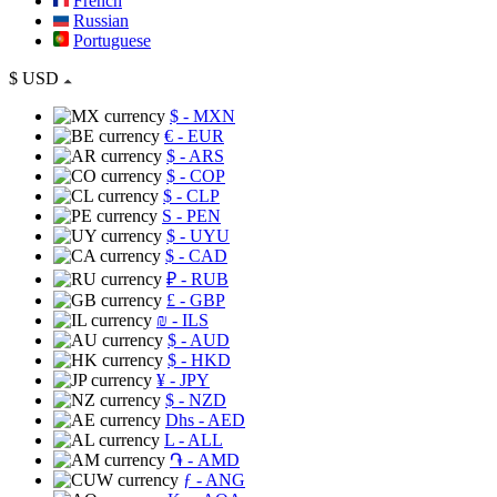
French
Russian
Portuguese
$
USD
$
- MXN
€
- EUR
$
- ARS
$
- COP
$
- CLP
S
- PEN
$
- UYU
$
- CAD
₽
- RUB
£
- GBP
₪
- ILS
$
- AUD
$
- HKD
¥
- JPY
$
- NZD
Dhs
- AED
L
- ALL
֏
- AMD
ƒ
- ANG