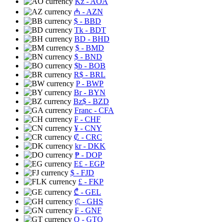
Kz
- AOA
₼
- AZN
$
- BBD
Tk
- BDT
BD
- BHD
$
- BMD
$
- BND
$b
- BOB
R$
- BRL
P
- BWP
Br
- BYN
Bz$
- BZD
Franc
- CFA
₣
- CHF
¥
- CNY
₡
- CRC
kr
- DKK
₱
- DOP
E£
- EGP
$
- FJD
£
- FKP
₾
- GEL
₵
- GHS
₣
- GNF
Q
- GTQ