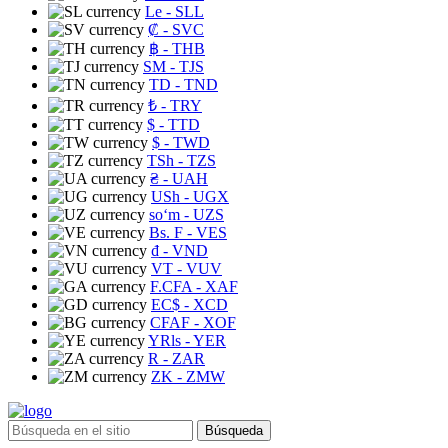
Le
- SLL
₡
- SVC
฿
- THB
ЅМ
- TJS
TD
- TND
₺
- TRY
$
- TTD
$
- TWD
TSh
- TZS
₴
- UAH
USh
- UGX
soʻm
- UZS
Bs. F
- VES
₫
- VND
VT
- VUV
F.CFA
- XAF
EC$
- XCD
CFAF
- XOF
YRls
- YER
R
- ZAR
ZK
- ZMW
Búsqueda