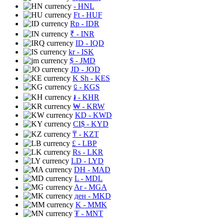
- HNL
Ft
- HUF
Rp
- IDR
₹
- INR
ID
- IQD
kr
- ISK
$
- JMD
JD
- JOD
K Sh
- KES
⃀
- KGS
៛
- KHR
₩
- KRW
KD
- KWD
CI$
- KYD
₸
- KZT
£
- LBP
Rs
- LKR
LD
- LYD
DH
- MAD
L
- MDL
Ar
- MGA
ден
- MKD
K
- MMK
₮
- MNT