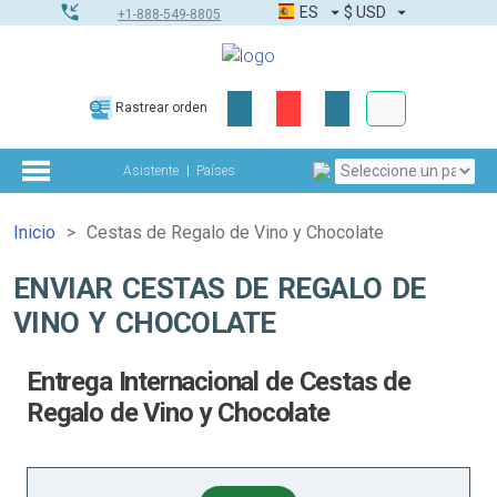
ES
$
USD
+1-888-549-8805
Pedidos corpor
Rastrear orden
Kit de herramient
Asistente
Países
Inicio
Cestas de Regalo de Vino y Chocolate
ENVIAR CESTAS DE REGALO DE
VINO Y CHOCOLATE
Entrega Internacional de Cestas de
Regalo de Vino y Chocolate