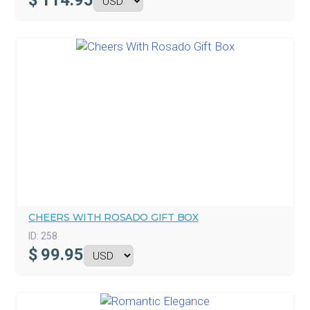
$
114.95
CHEERS WITH ROSADO GIFT BOX
ID:
258
$
99.95