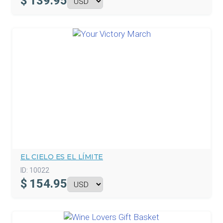
$
139.95
EL CIELO ES EL LÍMITE
ID:
10022
$
154.95