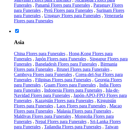
Funerales
,
Panamá Flores para Funerales
,
Paraguay Flores
para Funerales
,
Perú Flores para Funerales
,
Surinam Flores
para Funerales
,
Uruguay Flores para Funerales
,
Venezuela
Flores para Funerales
Asia
China Flores para Funerales
,
Hong-Kong Flores para
Funerales
,
Japón Flores para Funerales
,
Singapur Flores para
Funerales
,
Bangladesh Flores para Funerales
,
Birmania
Flores para Funerales
,
Brunei Flores para Funerales
,
Camboya Flores para Funerales
,
Corea-del-Sur Flores para
Funerales
,
Filipinas Flores para Funerales
,
Georgia Flores
para Funerales
,
Guam Flores para Funerales
,
India Flores
para Funerales
,
Indonesia Flores para Funerales
,
Isla-de-
Navidad Flores para Funerales
,
Japón-APO-FPO Flores para
Funerales
,
Kazajstán Flores para Funerales
,
Kirguistán
Flores para Funerales
,
Laos Flores para Funerales
,
Macao
Flores para Funerales
,
Malasia Flores para Funerales
,
Maldivas Flores para Funerales
,
Mongolia Flores para
Funerales
,
Nepal Flores para Funerales
,
Sri-Lanka Flores
para Funerales
,
Tailandia Flores para Funerales
,
Taiwan