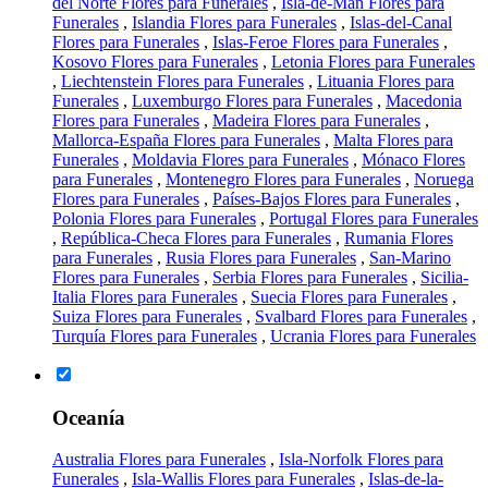
del Norte Flores para Funerales
,
Isla-de-Man Flores para
Funerales
,
Islandia Flores para Funerales
,
Islas-del-Canal
Flores para Funerales
,
Islas-Feroe Flores para Funerales
,
Kosovo Flores para Funerales
,
Letonia Flores para Funerales
,
Liechtenstein Flores para Funerales
,
Lituania Flores para
Funerales
,
Luxemburgo Flores para Funerales
,
Macedonia
Flores para Funerales
,
Madeira Flores para Funerales
,
Mallorca-España Flores para Funerales
,
Malta Flores para
Funerales
,
Moldavia Flores para Funerales
,
Mónaco Flores
para Funerales
,
Montenegro Flores para Funerales
,
Noruega
Flores para Funerales
,
Países-Bajos Flores para Funerales
,
Polonia Flores para Funerales
,
Portugal Flores para Funerales
,
República-Checa Flores para Funerales
,
Rumania Flores
para Funerales
,
Rusia Flores para Funerales
,
San-Marino
Flores para Funerales
,
Serbia Flores para Funerales
,
Sicilia-
Italia Flores para Funerales
,
Suecia Flores para Funerales
,
Suiza Flores para Funerales
,
Svalbard Flores para Funerales
,
Turquía Flores para Funerales
,
Ucrania Flores para Funerales
Oceanía
Australia Flores para Funerales
,
Isla-Norfolk Flores para
Funerales
,
Isla-Wallis Flores para Funerales
,
Islas-de-la-