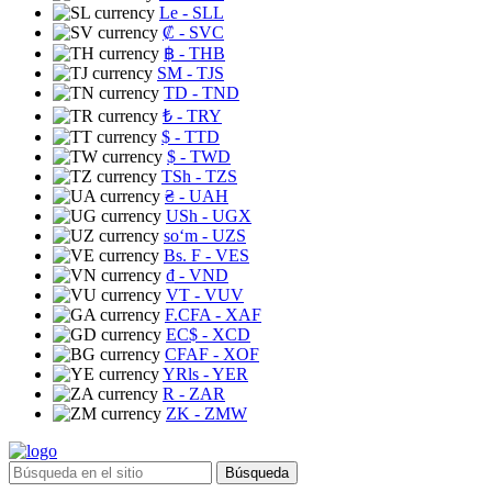
Le
- SLL
₡
- SVC
฿
- THB
ЅМ
- TJS
TD
- TND
₺
- TRY
$
- TTD
$
- TWD
TSh
- TZS
₴
- UAH
USh
- UGX
soʻm
- UZS
Bs. F
- VES
₫
- VND
VT
- VUV
F.CFA
- XAF
EC$
- XCD
CFAF
- XOF
YRls
- YER
R
- ZAR
ZK
- ZMW
Búsqueda