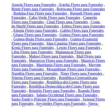
Angola Flores para Funerales
,
Argelia Flores para Funerales
,
Benin Flores para Funerales
,
Botswana Flores para Funerales
,
Burkina-Faso Flores para Funerales
,
Burundi Flores para
Funerales
,
Cabo-Verde Flores para Funerales
,
Camerún
Flores para Funerales
,
Chad Flores para Funerales
,
Costa-
de-Marfil Flores para Funerales
,
Eritrea Flores para Funerales
,
Etiopía Flores para Funerales
,
Gabón Flores para Funerales
,
Ghana Flores para Funerales
,
Guinea Flores para Funerales
,
Guinea-Bisáu Flores para Funerales
,
Guinea-Ecuatorial
Flores para Funerales
,
Islas-Canarias Flores para Funerales
,
Kenia Flores para Funerales
,
Lesoto Flores para Funerales
,
Libia Flores para Funerales
,
Madagascar Flores para
Funerales
,
Malawi Flores para Funerales
,
Malí Flores para
Funerales
,
Marruecos Flores para Funerales
,
Mauricio Flores
para Funerales
,
Mauritania Flores para Funerales
,
Mayotte
Flores para Funerales
,
Mozambique Flores para Funerales
,
Namibia Flores para Funerales
,
Niger Flores para Funerales
,
Nigeria Flores para Funerales
,
República-Centroafricana
Flores para Funerales
,
República-del-Congo Flores para
Funerales
,
República-Democrática-del-Congo Flores para
Funerales
,
Reunión Flores para Funerales
,
Ruanda Flores
para Funerales
,
Sahara-Occidental Flores para Funerales
,
Santo-Tomé-y-Príncipe Flores para Funerales
,
Senegal Flores
para Funerales
,
Seychelles Flores para Funerales
,
Sierra-