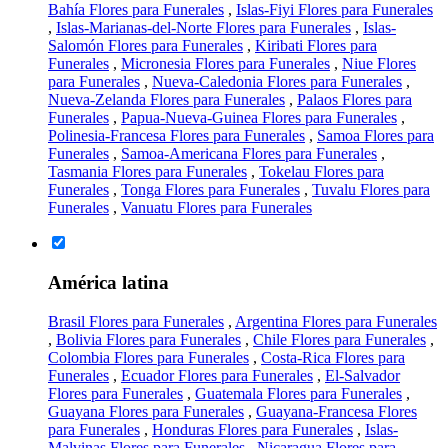
Bahía Flores para Funerales
,
Islas-Fiyi Flores para Funerales
,
Islas-Marianas-del-Norte Flores para Funerales
,
Islas-
Salomón Flores para Funerales
,
Kiribati Flores para
Funerales
,
Micronesia Flores para Funerales
,
Niue Flores
para Funerales
,
Nueva-Caledonia Flores para Funerales
,
Nueva-Zelanda Flores para Funerales
,
Palaos Flores para
Funerales
,
Papua-Nueva-Guinea Flores para Funerales
,
Polinesia-Francesa Flores para Funerales
,
Samoa Flores para
Funerales
,
Samoa-Americana Flores para Funerales
,
Tasmania Flores para Funerales
,
Tokelau Flores para
Funerales
,
Tonga Flores para Funerales
,
Tuvalu Flores para
Funerales
,
Vanuatu Flores para Funerales
América latina
Brasil Flores para Funerales
,
Argentina Flores para Funerales
,
Bolivia Flores para Funerales
,
Chile Flores para Funerales
,
Colombia Flores para Funerales
,
Costa-Rica Flores para
Funerales
,
Ecuador Flores para Funerales
,
El-Salvador
Flores para Funerales
,
Guatemala Flores para Funerales
,
Guayana Flores para Funerales
,
Guayana-Francesa Flores
para Funerales
,
Honduras Flores para Funerales
,
Islas-
Malvinas Flores para Funerales
,
Nicaragua Flores para