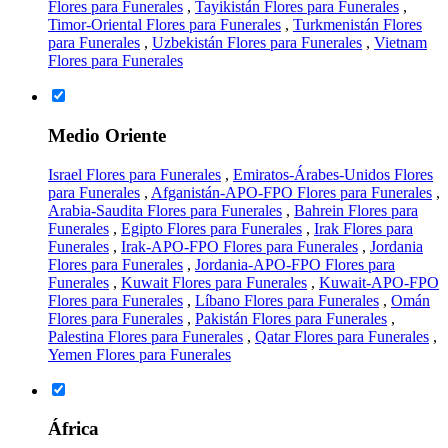
Flores para Funerales
,
Tayikistán Flores para Funerales
,
Timor-Oriental Flores para Funerales
,
Turkmenistán Flores
para Funerales
,
Uzbekistán Flores para Funerales
,
Vietnam
Flores para Funerales
Medio Oriente
Israel Flores para Funerales
,
Emiratos-Árabes-Unidos Flores
para Funerales
,
Afganistán-APO-FPO Flores para Funerales
,
Arabia-Saudita Flores para Funerales
,
Bahrein Flores para
Funerales
,
Egipto Flores para Funerales
,
Irak Flores para
Funerales
,
Irak-APO-FPO Flores para Funerales
,
Jordania
Flores para Funerales
,
Jordania-APO-FPO Flores para
Funerales
,
Kuwait Flores para Funerales
,
Kuwait-APO-FPO
Flores para Funerales
,
Líbano Flores para Funerales
,
Omán
Flores para Funerales
,
Pakistán Flores para Funerales
,
Palestina Flores para Funerales
,
Qatar Flores para Funerales
,
Yemen Flores para Funerales
África