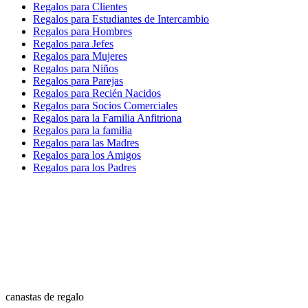
Regalos para Clientes
Regalos para Estudiantes de Intercambio
Regalos para Hombres
Regalos para Jefes
Regalos para Mujeres
Regalos para Niños
Regalos para Parejas
Regalos para Recién Nacidos
Regalos para Socios Comerciales
Regalos para la Familia Anfitriona
Regalos para la familia
Regalos para las Madres
Regalos para los Amigos
Regalos para los Padres
canastas de regalo