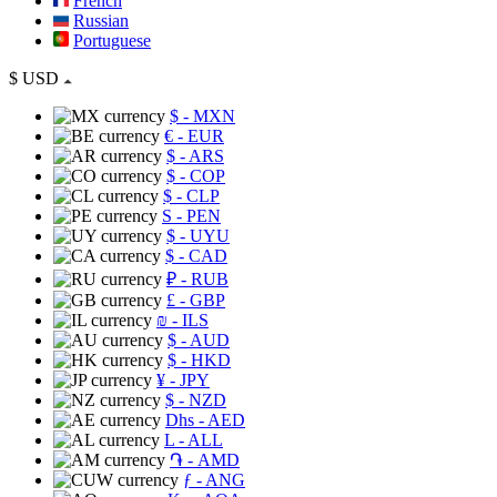
French
Russian
Portuguese
$
USD
$
- MXN
€
- EUR
$
- ARS
$
- COP
$
- CLP
S
- PEN
$
- UYU
$
- CAD
₽
- RUB
£
- GBP
₪
- ILS
$
- AUD
$
- HKD
¥
- JPY
$
- NZD
Dhs
- AED
L
- ALL
֏
- AMD
ƒ
- ANG