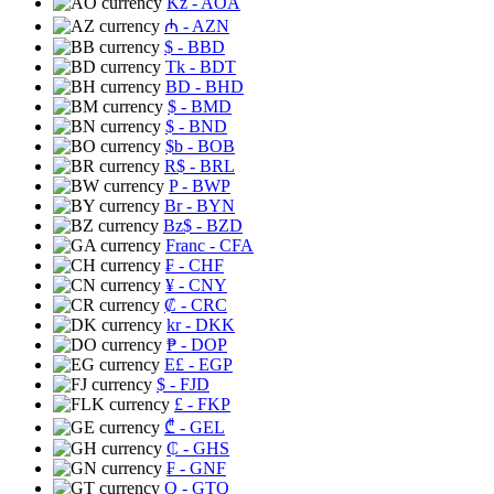
Kz
- AOA
₼
- AZN
$
- BBD
Tk
- BDT
BD
- BHD
$
- BMD
$
- BND
$b
- BOB
R$
- BRL
P
- BWP
Br
- BYN
Bz$
- BZD
Franc
- CFA
₣
- CHF
¥
- CNY
₡
- CRC
kr
- DKK
₱
- DOP
E£
- EGP
$
- FJD
£
- FKP
₾
- GEL
₵
- GHS
₣
- GNF
Q
- GTQ