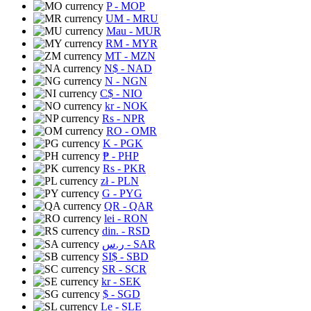
P
- MOP
UM
- MRU
Mau
- MUR
RM
- MYR
MT
- MZN
N$
- NAD
N
- NGN
C$
- NIO
kr
- NOK
Rs
- NPR
RO
- OMR
K
- PGK
₱
- PHP
Rs
- PKR
zł
- PLN
G
- PYG
QR
- QAR
lei
- RON
din.
- RSD
ر.س
- SAR
SI$
- SBD
SR
- SCR
kr
- SEK
$
- SGD
Le
- SLE