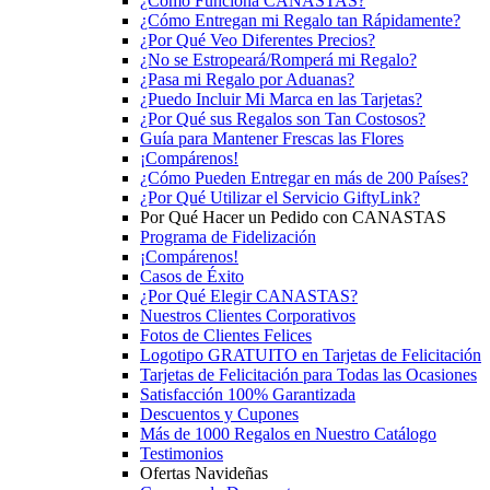
¿Cómo Funciona CANASTAS?
¿Cómo Entregan mi Regalo tan Rápidamente?
¿Por Qué Veo Diferentes Precios?
¿No se Estropeará/Romperá mi Regalo?
¿Pasa mi Regalo por Aduanas?
¿Puedo Incluir Mi Marca en las Tarjetas?
¿Por Qué sus Regalos son Tan Costosos?
Guía para Mantener Frescas las Flores
¡Compárenos!
¿Cómo Pueden Entregar en más de 200 Países?
¿Por Qué Utilizar el Servicio GiftyLink?
Por Qué Hacer un Pedido con CANASTAS
Programa de Fidelización
¡Compárenos!
Casos de Éxito
¿Por Qué Elegir CANASTAS?
Nuestros Clientes Corporativos
Fotos de Clientes Felices
Logotipo GRATUITO en Tarjetas de Felicitación
Tarjetas de Felicitación para Todas las Ocasiones
Satisfacción 100% Garantizada
Descuentos y Cupones
Más de 1000 Regalos en Nuestro Catálogo
Testimonios
Ofertas Navideñas