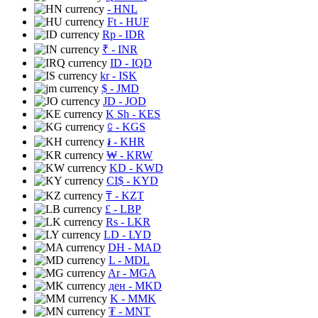
- HNL
Ft
- HUF
Rp
- IDR
₹
- INR
ID
- IQD
kr
- ISK
$
- JMD
JD
- JOD
K Sh
- KES
⃀
- KGS
៛
- KHR
₩
- KRW
KD
- KWD
CI$
- KYD
₸
- KZT
£
- LBP
Rs
- LKR
LD
- LYD
DH
- MAD
L
- MDL
Ar
- MGA
ден
- MKD
K
- MMK
₮
- MNT