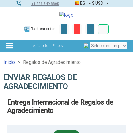
ES
$
USD
+1-888-549-8805
Pedidos corpor
Rastrear orden
Kit de herramient
Asistente
Países
Inicio
Regalos de Agradecimiento
ENVIAR REGALOS DE
AGRADECIMIENTO
Entrega Internacional de Regalos de
Agradecimiento