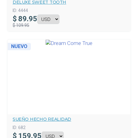
DELUXE SWEET TOOTH
ID:
4444
$
89.95
$ 109.95
NUEVO
SUEÑO HECHO REALIDAD
ID:
682
$
159.95