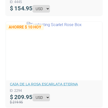
ID:
4445
$
154.95
AHORRE
$ 10
HOY
CAJA DE LA ROSA ESCARLATA ETERNA
ID:
2294
$
209.95
$ 219.95