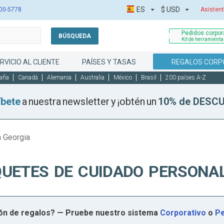
ES
$
USD
00-5778
Asistent
Pedidos corpora
BÚSQUEDA
Kit de herramient
RVICIO AL CLIENTE
PAÍSES Y TASAS
REGALOS CORP
aña
Canadá
Alemania
Australia
México
Brasil
200 países A-Z
íbete
a nuestra newsletter y ¡obtén un
10% de DESC
 Georgia
QUETES DE CUIDADO PERSONAL
ión de regalos? — Pruebe nuestro sistema
Corporativo
o
Pe