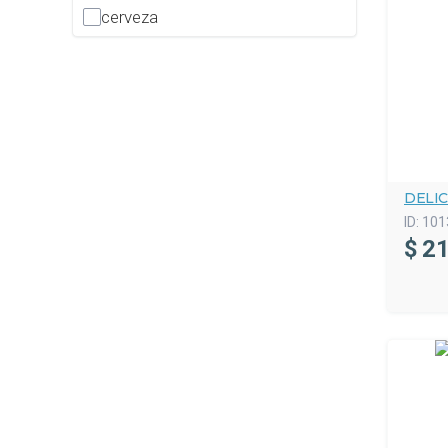
cerveza
DELIC
ID:
101
$
21