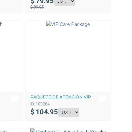
$
79.95
$ 89.95
PAQUETE DE ATENCIÓN VIP
ID:
100264
$
104.95