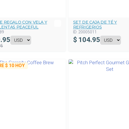
E REGALO CON VELA Y
SET DE CAJA DE TÉ Y
LENTAS PEACEFUL
REFRIGERIOS
89
ID:
20005011
.95
$
104.95
95
RE
$ 10
HOY