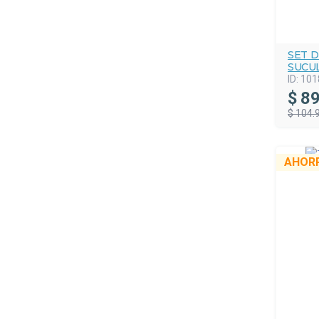
SET D
SUCU
ID:
101
$
89
$ 104.
AHOR