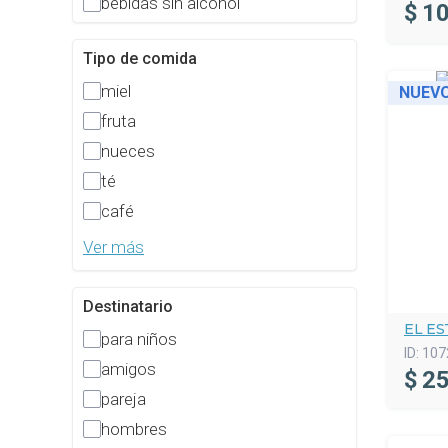
bebidas sin alcohol
$
10
Tipo de comida
miel
NUEV
fruta
nueces
té
café
Ver más
Destinatario
EL E
para niños
ID:
107
amigos
$
25
pareja
hombres