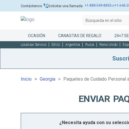
+1-888-549-8805
or
+1-646-2
Contáctenos
Solicitar una llamada
OCASIÓN
CANASTAS DE REGALO
24×7 SE
Localizar Servicio
EEUU
Argentina
Rusia
Reino Unido
Esp
Suscr
Inicio
Georgia
Paquetes de Cuidado Personal a
ENVIAR PA
¿Necesita ayuda con su selecc