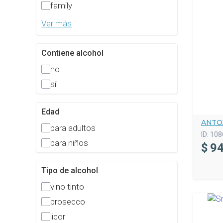
family
Ver más
Contiene alcohol
no
sí
Edad
ANTO
para adultos
ID:
108
para niños
$
94
Tipo de alcohol
vino tinto
prosecco
licor