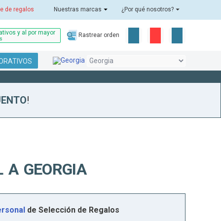
e de regalos
Nuestras marcas
¿Por qué nosotros?
tivos y al por mayor
Rastrear orden
as
ORATIVOS
UENTO
!
 A GEORGIA
rsonal
de Selección de Regalos