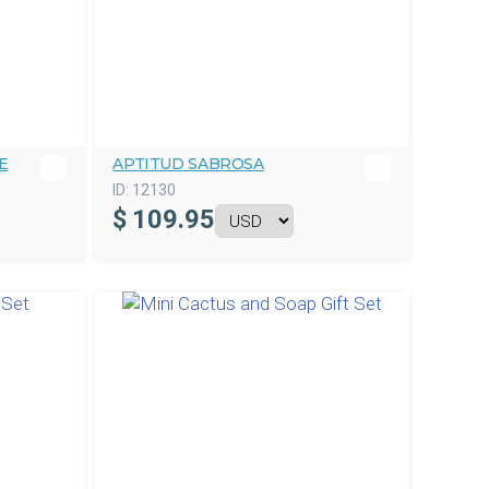
E
APTITUD SABROSA
ID:
12130
$
109.95