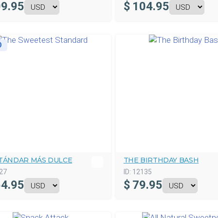
9.95
$
104.95
O
STÁNDAR MÁS DULCE
THE BIRTHDAY BASH
27
ID:
12135
4.95
$
79.95