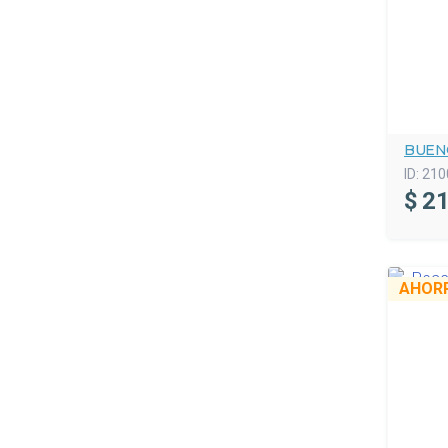
BUEN
ID:
210
$
21
AHOR