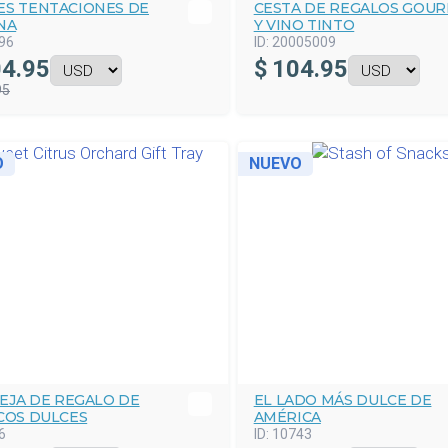
ES TENTACIONES DE
CESTA DE REGALOS GOU
NA
Y VINO TINTO
96
ID:
20005009
4.95
$
104.95
95
O
NUEVO
EJA DE REGALO DE
EL LADO MÁS DULCE DE
COS DULCES
AMÉRICA
6
ID:
10743