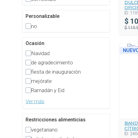
DULC
OFICI
ID:
110
Personalizable
$
10
no
$ 119.
Ocasión
NUEV
Navidad
de agradecimiento
fiesta de inauguración
mejórate
Ramadán y Eid
Ver más
Restricciones alimenticias
BAND
CÍTRI
vegetariano
ID:
240