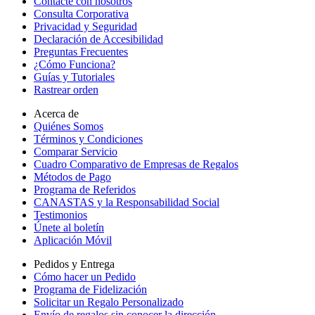
Contacte con nosotros
Consulta Corporativa
Privacidad y Seguridad
Declaración de Accesibilidad
Preguntas Frecuentes
¿Cómo Funciona?
Guías y Tutoriales
Rastrear orden
Acerca de
Quiénes Somos
Términos y Condiciones
Comparar Servicio
Cuadro Comparativo de Empresas de Regalos
Métodos de Pago
Programa de Referidos
CANASTAS y la Responsabilidad Social
Testimonios
Únete al boletín
Aplicación Móvil
Pedidos y Entrega
Cómo hacer un Pedido
Programa de Fidelización
Solicitar un Regalo Personalizado
Envío de regalos sin conocer la dirección