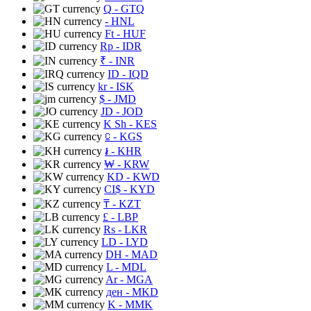
Q
- GTQ
- HNL
Ft
- HUF
Rp
- IDR
₹
- INR
ID
- IQD
kr
- ISK
$
- JMD
JD
- JOD
K Sh
- KES
⃀
- KGS
៛
- KHR
₩
- KRW
KD
- KWD
CI$
- KYD
₸
- KZT
£
- LBP
Rs
- LKR
LD
- LYD
DH
- MAD
L
- MDL
Ar
- MGA
ден
- MKD
K
- MMK