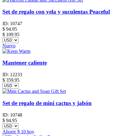
Set de regalo con vela y suculentas Peaceful
ID:
10747
$
94.95
$ 109.95
Nuevo
Mantener caliente
ID:
12233
$
359.95
Set de regalo de mini cactus y jabón
ID:
10748
$
94.95
Ahorre
$ 10
hoy