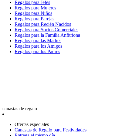
Regalos para Jefes
Regalos para Mujeres
Regalos para Niños
Regalos para Parejas
Regalos para Recién Nacidos
Regalos para Socios Comerciales
Regalos para la Familia Anfitriona
Regalos para las Madres
Regalos para los Amigos
Regalos para los Padres
canastas de regalo
Ofertas especiales
Canastas de Regalo para Festividades
Entrega el mismo día