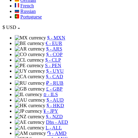
German
French
Russian
Portuguese
$
USD
$
- MXN
€
- EUR
$
- ARS
$
- COP
$
- CLP
S
- PEN
$
- UYU
$
- CAD
₽
- RUB
£
- GBP
₪
- ILS
$
- AUD
$
- HKD
¥
- JPY
$
- NZD
Dhs
- AED
L
- ALL
֏
- AMD