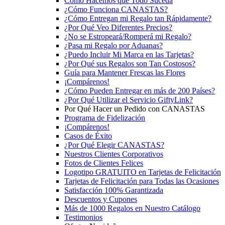
Cómo Hacemos que Todo Suceda
¿Cómo Funciona CANASTAS?
¿Cómo Entregan mi Regalo tan Rápidamente?
¿Por Qué Veo Diferentes Precios?
¿No se Estropeará/Romperá mi Regalo?
¿Pasa mi Regalo por Aduanas?
¿Puedo Incluir Mi Marca en las Tarjetas?
¿Por Qué sus Regalos son Tan Costosos?
Guía para Mantener Frescas las Flores
¡Compárenos!
¿Cómo Pueden Entregar en más de 200 Países?
¿Por Qué Utilizar el Servicio GiftyLink?
Por Qué Hacer un Pedido con CANASTAS
Programa de Fidelización
¡Compárenos!
Casos de Éxito
¿Por Qué Elegir CANASTAS?
Nuestros Clientes Corporativos
Fotos de Clientes Felices
Logotipo GRATUITO en Tarjetas de Felicitación
Tarjetas de Felicitación para Todas las Ocasiones
Satisfacción 100% Garantizada
Descuentos y Cupones
Más de 1000 Regalos en Nuestro Catálogo
Testimonios