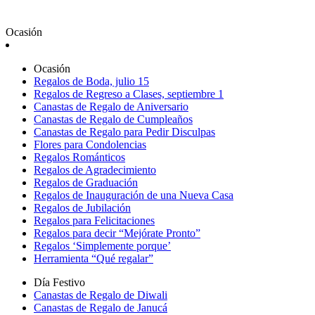
Ocasión
Ocasión
Regalos de Boda, julio 15
Regalos de Regreso a Clases, septiembre 1
Canastas de Regalo de Aniversario
Canastas de Regalo de Cumpleaños
Canastas de Regalo para Pedir Disculpas
Flores para Condolencias
Regalos Románticos
Regalos de Agradecimiento
Regalos de Graduación
Regalos de Inauguración de una Nueva Casa
Regalos de Jubilación
Regalos para Felicitaciones
Regalos para decir “Mejórate Pronto”
Regalos ‘Simplemente porque’
Herramienta “Qué regalar”
Día Festivo
Canastas de Regalo de Diwali
Canastas de Regalo de Janucá