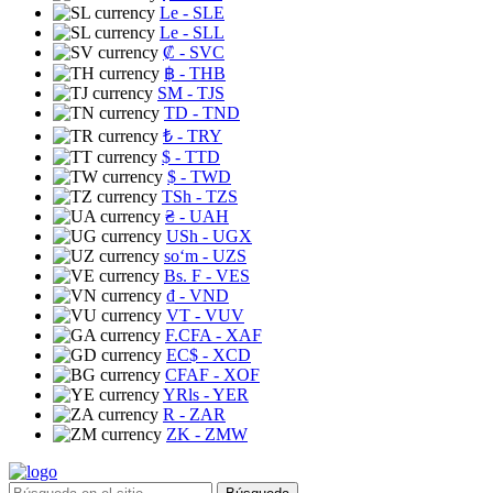
Le
- SLE
Le
- SLL
₡
- SVC
฿
- THB
ЅМ
- TJS
TD
- TND
₺
- TRY
$
- TTD
$
- TWD
TSh
- TZS
₴
- UAH
USh
- UGX
soʻm
- UZS
Bs. F
- VES
₫
- VND
VT
- VUV
F.CFA
- XAF
EC$
- XCD
CFAF
- XOF
YRls
- YER
R
- ZAR
ZK
- ZMW