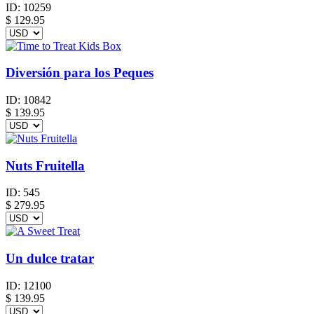
ID:
10259
$
129.95
Diversión para los Peques
ID:
10842
$
139.95
Nuts Fruitella
ID:
545
$
279.95
Un dulce tratar
ID:
12100
$
139.95