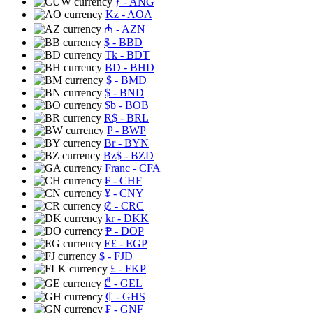
ƒ
- ANG
Kz
- AOA
₼
- AZN
$
- BBD
Tk
- BDT
BD
- BHD
$
- BMD
$
- BND
$b
- BOB
R$
- BRL
P
- BWP
Br
- BYN
Bz$
- BZD
Franc
- CFA
₣
- CHF
¥
- CNY
₡
- CRC
kr
- DKK
₱
- DOP
E£
- EGP
$
- FJD
£
- FKP
₾
- GEL
₵
- GHS
₣
- GNF