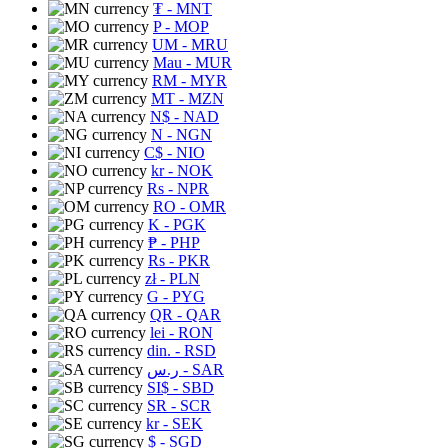
₮
- MNT
P
- MOP
UM
- MRU
Mau
- MUR
RM
- MYR
MT
- MZN
N$
- NAD
N
- NGN
C$
- NIO
kr
- NOK
Rs
- NPR
RO
- OMR
K
- PGK
₱
- PHP
Rs
- PKR
zł
- PLN
G
- PYG
QR
- QAR
lei
- RON
din.
- RSD
ر.س
- SAR
SI$
- SBD
SR
- SCR
kr
- SEK
$
- SGD