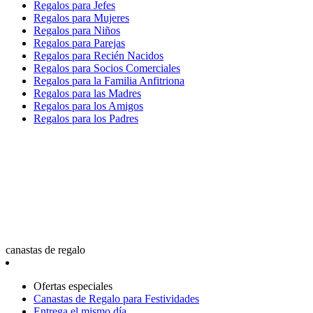
Regalos para Jefes
Regalos para Mujeres
Regalos para Niños
Regalos para Parejas
Regalos para Recién Nacidos
Regalos para Socios Comerciales
Regalos para la Familia Anfitriona
Regalos para las Madres
Regalos para los Amigos
Regalos para los Padres
canastas de regalo
Ofertas especiales
Canastas de Regalo para Festividades
Entrega el mismo día