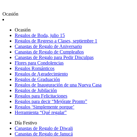
Ocasión
Ocasión
Regalos de Boda, julio 15
Regalos de Regreso a Clases, septiembre 1
Canastas de Regalo de Aniversario
Canastas de Regalo de Cumpleaños
Canastas de Regalo para Pedir Disculpas
Flores para Condolencias
Regalos Románticos
Regalos de Agradecimiento
Regalos de Graduación
Regalos de Inauguración de una Nueva Casa
Regalos de Jubilación
Regalos para Felicitaciones
Regalos para decir “Mejórate Pronto”
Regalos ‘Simplemente porque’
Herramienta “Qué regalar”
Día Festivo
Canastas de Regalo de Diwali
Canastas de Regalo de Janucá