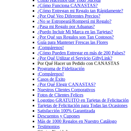
Cómo Hacemos que Todo Suceda
¿Cómo Funciona CANASTAS?
¿Cómo Entregan mi Regalo tan Rápidamente?
¿Por Qué Veo Diferentes Precios?
¿No se Estropeará/Romperá mi Regalo?
¿Pasa mi Regalo por Aduanas?
¿Puedo Incluir Mi Marca en las Tarjetas?
¿Por Qué sus Regalos son Tan Costosos?
Guía para Mantener Frescas las Flores
¡Compárenos!
¿Cómo Pueden Entregar en más de 200 Países?
¿Por Qué Utilizar el Servicio GiftyLink?
Por Qué Hacer un Pedido con CANASTAS
Programa de Fidelización
¡Compárenos!
Casos de Éxito
¿Por Qué Elegir CANASTAS?
Nuestros Clientes Corporativos
Fotos de Clientes Felices
Logotipo GRATUITO en Tarjetas de Felicitación
Tarjetas de Felicitación para Todas las Ocasiones
Satisfacción 100% Garantizada
Descuentos y Cupones
Más de 1000 Regalos en Nuestro Catálogo
Testimonios