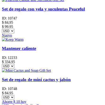
Set de regalo con vela y suculentas Peaceful
ID:
10747
$
84.95
$ 99.95
Nuevo
Mantener caliente
ID:
12233
$
334.95
Set de regalo de mini cactus y jabón
ID:
10748
$
84.95
Ahorre
$ 10
hoy