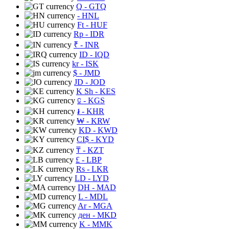
Q
- GTQ
- HNL
Ft
- HUF
Rp
- IDR
₹
- INR
ID
- IQD
kr
- ISK
$
- JMD
JD
- JOD
K Sh
- KES
⃀
- KGS
៛
- KHR
₩
- KRW
KD
- KWD
CI$
- KYD
₸
- KZT
£
- LBP
Rs
- LKR
LD
- LYD
DH
- MAD
L
- MDL
Ar
- MGA
ден
- MKD
K
- MMK