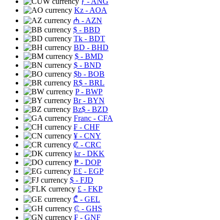
ƒ
- ANG
Kz
- AOA
₼
- AZN
$
- BBD
Tk
- BDT
BD
- BHD
$
- BMD
$
- BND
$b
- BOB
R$
- BRL
P
- BWP
Br
- BYN
Bz$
- BZD
Franc
- CFA
₣
- CHF
¥
- CNY
₡
- CRC
kr
- DKK
₱
- DOP
E£
- EGP
$
- FJD
£
- FKP
₾
- GEL
₵
- GHS
₣
- GNF