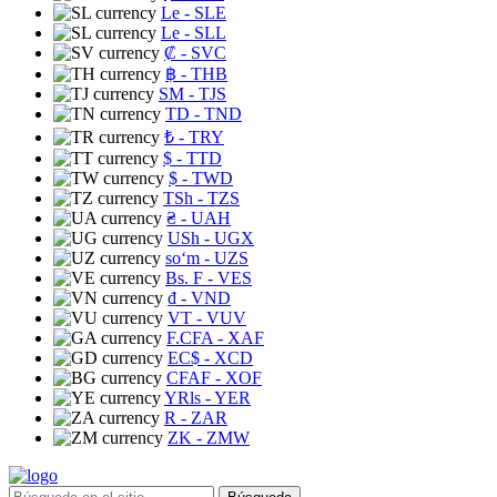
Le
- SLE
Le
- SLL
₡
- SVC
฿
- THB
ЅМ
- TJS
TD
- TND
₺
- TRY
$
- TTD
$
- TWD
TSh
- TZS
₴
- UAH
USh
- UGX
soʻm
- UZS
Bs. F
- VES
₫
- VND
VT
- VUV
F.CFA
- XAF
EC$
- XCD
CFAF
- XOF
YRls
- YER
R
- ZAR
ZK
- ZMW