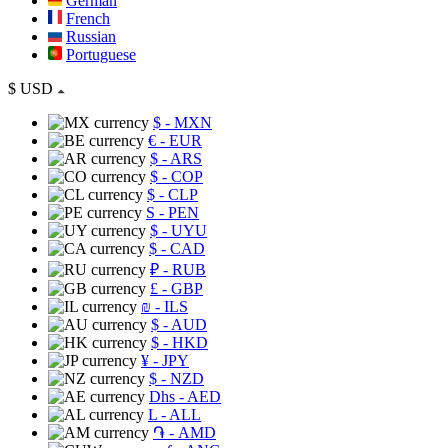
German
French
Russian
Portuguese
$
USD
$
- MXN
€
- EUR
$
- ARS
$
- COP
$
- CLP
S
- PEN
$
- UYU
$
- CAD
₽
- RUB
£
- GBP
₪
- ILS
$
- AUD
$
- HKD
¥
- JPY
$
- NZD
Dhs
- AED
L
- ALL
֏
- AMD