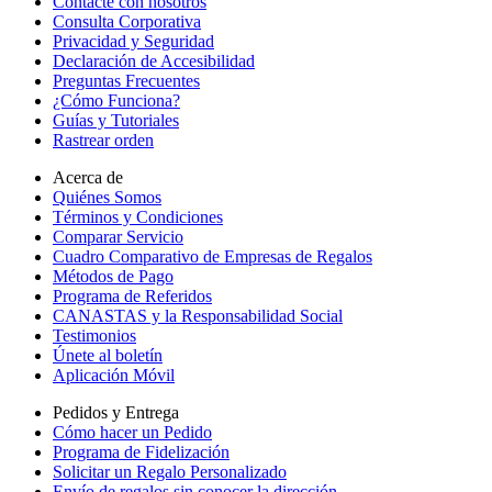
Contacte con nosotros
Consulta Corporativa
Privacidad y Seguridad
Declaración de Accesibilidad
Preguntas Frecuentes
¿Cómo Funciona?
Guías y Tutoriales
Rastrear orden
Acerca de
Quiénes Somos
Términos y Condiciones
Comparar Servicio
Cuadro Comparativo de Empresas de Regalos
Métodos de Pago
Programa de Referidos
CANASTAS y la Responsabilidad Social
Testimonios
Únete al boletín
Aplicación Móvil
Pedidos y Entrega
Cómo hacer un Pedido
Programa de Fidelización
Solicitar un Regalo Personalizado
Envío de regalos sin conocer la dirección