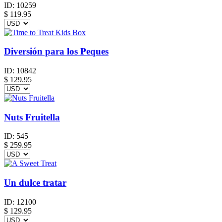
ID:
10259
$
119.95
Diversión para los Peques
ID:
10842
$
129.95
Nuts Fruitella
ID:
545
$
259.95
Un dulce tratar
ID:
12100
$
129.95