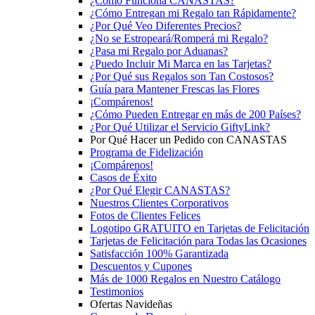
¿Cómo Funciona CANASTAS?
¿Cómo Entregan mi Regalo tan Rápidamente?
¿Por Qué Veo Diferentes Precios?
¿No se Estropeará/Romperá mi Regalo?
¿Pasa mi Regalo por Aduanas?
¿Puedo Incluir Mi Marca en las Tarjetas?
¿Por Qué sus Regalos son Tan Costosos?
Guía para Mantener Frescas las Flores
¡Compárenos!
¿Cómo Pueden Entregar en más de 200 Países?
¿Por Qué Utilizar el Servicio GiftyLink?
Por Qué Hacer un Pedido con CANASTAS
Programa de Fidelización
¡Compárenos!
Casos de Éxito
¿Por Qué Elegir CANASTAS?
Nuestros Clientes Corporativos
Fotos de Clientes Felices
Logotipo GRATUITO en Tarjetas de Felicitación
Tarjetas de Felicitación para Todas las Ocasiones
Satisfacción 100% Garantizada
Descuentos y Cupones
Más de 1000 Regalos en Nuestro Catálogo
Testimonios
Ofertas Navideñas