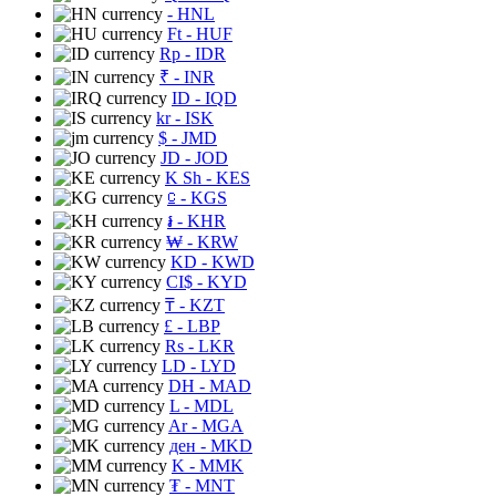
- HNL
Ft
- HUF
Rp
- IDR
₹
- INR
ID
- IQD
kr
- ISK
$
- JMD
JD
- JOD
K Sh
- KES
⃀
- KGS
៛
- KHR
₩
- KRW
KD
- KWD
CI$
- KYD
₸
- KZT
£
- LBP
Rs
- LKR
LD
- LYD
DH
- MAD
L
- MDL
Ar
- MGA
ден
- MKD
K
- MMK
₮
- MNT