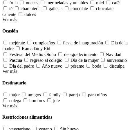
fruta
nueces
mermeladas y untables
miel
café
té
charcutería
galletas
chocolate
chocolate
caliente
dulces
Ver más
Ocasión
mejórate
cumpleaños
fiesta de inauguración
Día de la
madre
Ramadán y Eid
Festival del Medio Otoño
de agradecimiento
Navidad
Pascua
regreso al colegio
Día de la mujer
aniversario
Día del padre
Año nuevo
pésame
boda
disculpa
Ver más
Destinatario
mujer
amigos
family
pareja
para niños
colega
hombres
jefe
Ver más
Restricciones alimenticias
vegetariano
vegano
Sin huevo