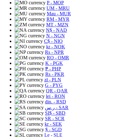
P
- MOP
UM
- MRU
Mau
- MUR
RM
- MYR
MT
- MZN
N$
- NAD
N
- NGN
C$
- NIO
kr
- NOK
Rs
- NPR
RO
- OMR
K
- PGK
₱
- PHP
Rs
- PKR
zł
- PLN
G
- PYG
QR
- QAR
lei
- RON
din.
- RSD
ر.س
- SAR
SI$
- SBD
SR
- SCR
kr
- SEK
$
- SGD
Le
- SLE