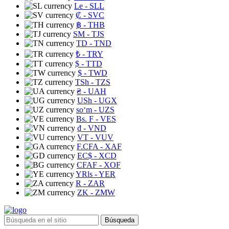
Le
- SLL
₡
- SVC
฿
- THB
ЅМ
- TJS
TD
- TND
₺
- TRY
$
- TTD
$
- TWD
TSh
- TZS
₴
- UAH
USh
- UGX
soʻm
- UZS
Bs. F
- VES
₫
- VND
VT
- VUV
F.CFA
- XAF
EC$
- XCD
CFAF
- XOF
YRls
- YER
R
- ZAR
ZK
- ZMW
Búsqueda