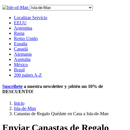
Localizar Servicio
EEUU
Argentina
Rusia
Reino Unido
España
Canadá
Alemania
Australia
México
Brasil
200 países A-Z
Suscríbete
a nuestra newsletter y ¡obtén un
10% de
DESCUENTO
!
Inicio
Isla-de-Man
Canastas de Regalo Quédate en Casa a Isla-de-Man
Enviar Canastas de Regalo