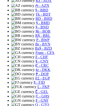
Kz
- AOA
₼
- AZN
$
- BBD
Tk
- BDT
BD
- BHD
$
- BMD
$
- BND
$b
- BOB
R$
- BRL
P
- BWP
Br
- BYN
Bz$
- BZD
Franc
- CFA
₣
- CHF
¥
- CNY
₡
- CRC
kr
- DKK
₱
- DOP
E£
- EGP
$
- FJD
£
- FKP
₾
- GEL
₵
- GHS
₣
- GNF
Q
- GTQ