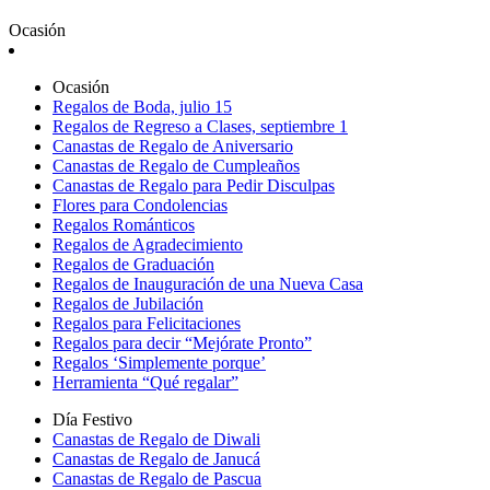
Ocasión
Ocasión
Regalos de Boda, julio 15
Regalos de Regreso a Clases, septiembre 1
Canastas de Regalo de Aniversario
Canastas de Regalo de Cumpleaños
Canastas de Regalo para Pedir Disculpas
Flores para Condolencias
Regalos Románticos
Regalos de Agradecimiento
Regalos de Graduación
Regalos de Inauguración de una Nueva Casa
Regalos de Jubilación
Regalos para Felicitaciones
Regalos para decir “Mejórate Pronto”
Regalos ‘Simplemente porque’
Herramienta “Qué regalar”
Día Festivo
Canastas de Regalo de Diwali
Canastas de Regalo de Janucá
Canastas de Regalo de Pascua