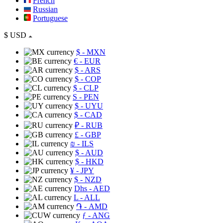
French
Russian
Portuguese
$
USD
$
- MXN
€
- EUR
$
- ARS
$
- COP
$
- CLP
S
- PEN
$
- UYU
$
- CAD
₽
- RUB
£
- GBP
₪
- ILS
$
- AUD
$
- HKD
¥
- JPY
$
- NZD
Dhs
- AED
L
- ALL
֏
- AMD
ƒ
- ANG