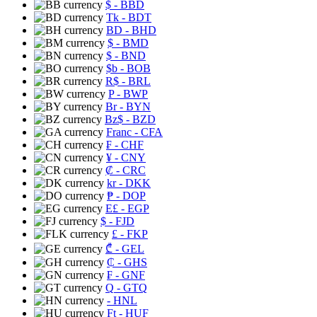
$
- BBD
Tk
- BDT
BD
- BHD
$
- BMD
$
- BND
$b
- BOB
R$
- BRL
P
- BWP
Br
- BYN
Bz$
- BZD
Franc
- CFA
₣
- CHF
¥
- CNY
₡
- CRC
kr
- DKK
₱
- DOP
E£
- EGP
$
- FJD
£
- FKP
₾
- GEL
₵
- GHS
₣
- GNF
Q
- GTQ
- HNL
Ft
- HUF