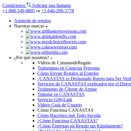
Contáctenos
Solicitar una llamada
+1-888-549-8805
or
+1-646-200-5778
Asistente de regalos
Nuestras marcas
¿Por qué nosotros?
Videos de CanastasdeRegalo
Trabajamos en Conectar Personas
Cómo Enviar Regalos al Exterior
¿CANASTAS es Demasiado Bueno para Ser Ver
Servicios de CANASTAS explicados por el Direc
Testimonio de Cliente de Arpine
Trabajar en CANASTAS
Servicio GiftyLink
Videos Guía de Usuario
Cómo Funciona CANASTAS
Cómo Hacemos que Todo Suceda
¿Cómo Funciona CANASTAS?
¿Cómo Entregan mi Regalo tan Rápidamente?