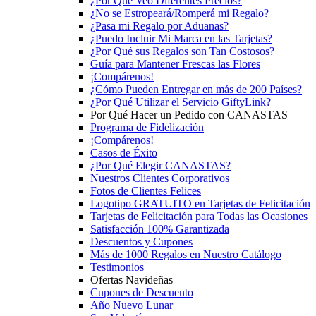
¿Por Qué Veo Diferentes Precios?
¿No se Estropeará/Romperá mi Regalo?
¿Pasa mi Regalo por Aduanas?
¿Puedo Incluir Mi Marca en las Tarjetas?
¿Por Qué sus Regalos son Tan Costosos?
Guía para Mantener Frescas las Flores
¡Compárenos!
¿Cómo Pueden Entregar en más de 200 Países?
¿Por Qué Utilizar el Servicio GiftyLink?
Por Qué Hacer un Pedido con CANASTAS
Programa de Fidelización
¡Compárenos!
Casos de Éxito
¿Por Qué Elegir CANASTAS?
Nuestros Clientes Corporativos
Fotos de Clientes Felices
Logotipo GRATUITO en Tarjetas de Felicitación
Tarjetas de Felicitación para Todas las Ocasiones
Satisfacción 100% Garantizada
Descuentos y Cupones
Más de 1000 Regalos en Nuestro Catálogo
Testimonios
Ofertas Navideñas
Cupones de Descuento
Año Nuevo Lunar