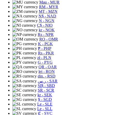
Mau
- MUR
RM
- MYR
MT
- MZN
N$
- NAD
N
- NGN
C$
- NIO
kr
- NOK
Rs
- NPR
RO
- OMR
K
- PGK
₱
- PHP
Rs
- PKR
zł
- PLN
G
- PYG
QR
- QAR
lei
- RON
din.
- RSD
ر.س
- SAR
SI$
- SBD
SR
- SCR
kr
- SEK
$
- SGD
Le
- SLE
Le
- SLL
₡
- SVC