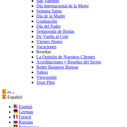
San Valentín
Día Internacional de la Mujer
Semana Santa
Día de la Madre
Graduación
Día del Padre
Temporada de Bodas
De Vuelta al Cole
Viernes Negro
Vacaciones
Reseñas
La Opinión de Nuestros Clientes
Acreditaciones y Reseñas del Sector
Better Business Bureau
Yahoo
Viewpoints
Trust Pilot
es
Español
English
German
French
Russian