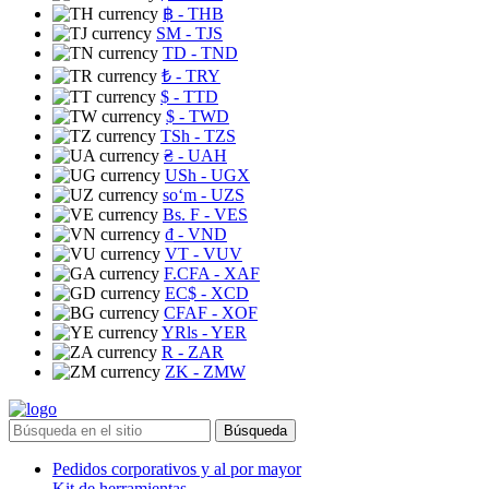
฿
- THB
ЅМ
- TJS
TD
- TND
₺
- TRY
$
- TTD
$
- TWD
TSh
- TZS
₴
- UAH
USh
- UGX
soʻm
- UZS
Bs. F
- VES
₫
- VND
VT
- VUV
F.CFA
- XAF
EC$
- XCD
CFAF
- XOF
YRls
- YER
R
- ZAR
ZK
- ZMW
Búsqueda
Pedidos corporativos y al por mayor
Kit de herramientas