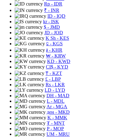
Rp
- IDR
₹
- INR
ID
- IQD
kr
- ISK
$
- JMD
JD
- JOD
K Sh
- KES
⃀
- KGS
៛
- KHR
₩
- KRW
KD
- KWD
CI$
- KYD
₸
- KZT
£
- LBP
Rs
- LKR
LD
- LYD
DH
- MAD
L
- MDL
Ar
- MGA
ден
- MKD
K
- MMK
₮
- MNT
P
- MOP
UM
- MRU