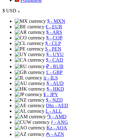
Portuguese
$
USD
$
- MXN
€
- EUR
$
- ARS
$
- COP
$
- CLP
S
- PEN
$
- UYU
$
- CAD
₽
- RUB
£
- GBP
₪
- ILS
$
- AUD
$
- HKD
¥
- JPY
$
- NZD
Dhs
- AED
L
- ALL
֏
- AMD
ƒ
- ANG
Kz
- AOA
₼
- AZN