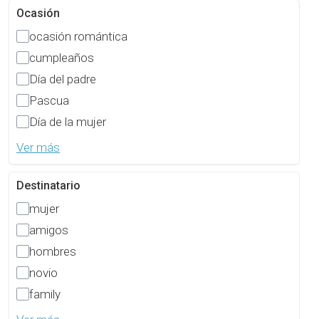
Ocasión
ocasión romántica
cumpleaños
Día del padre
Pascua
Día de la mujer
Ver más
Destinatario
mujer
amigos
hombres
novio
family