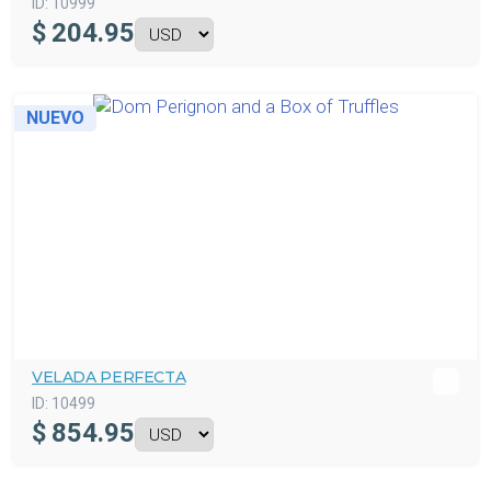
ID:
10999
$
204.95
NUEVO
VELADA PERFECTA
ID:
10499
$
854.95