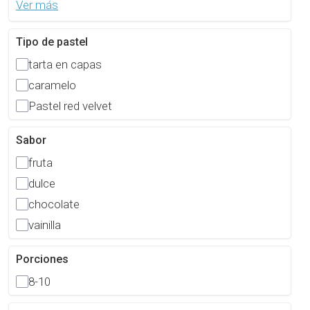
Ver más
Tipo de pastel
tarta en capas
caramelo
Pastel red velvet
Sabor
fruta
dulce
chocolate
vainilla
Porciones
8-10