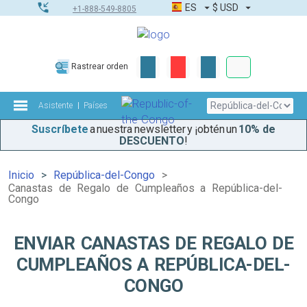
ES
$
USD
+1-888-549-8805
Pedidos corpor
Rastrear orden
Kit de herramient
Asistente
Países
Suscríbete
a nuestra newsletter y ¡obtén un
10% de
DESCUENTO
!
Inicio
República-del-Congo
Canastas de Regalo de Cumpleaños a República-del-
Congo
ENVIAR CANASTAS DE REGALO DE
CUMPLEAÑOS A REPÚBLICA-DEL-
CONGO