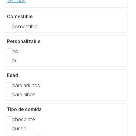
Ver más
Comestible
comestible
Personalizable
no
sí
Edad
para adultos
para niños
Tipo de comida
chocolate
queso