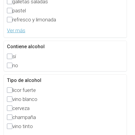
galletas saladas
pastel
refresco y limonada
Ver más
Contiene alcohol
sí
no
Tipo de alcohol
licor fuerte
vino blanco
cerveza
champaña
vino tinto