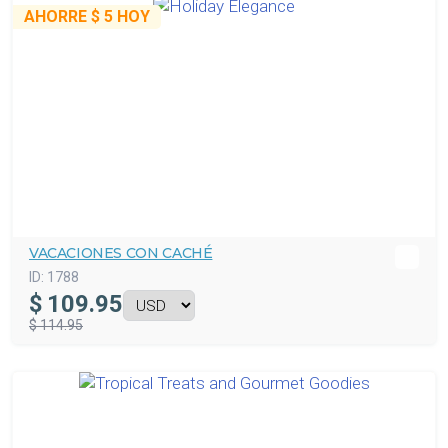
AHORRE
$ 5
HOY
VACACIONES CON CACHÉ
ID:
1788
$
109.95
$ 114.95