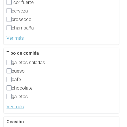
licor fuerte
cerveza
prosecco
champaña
Ver más
Tipo de comida
galletas saladas
queso
café
chocolate
galletas
Ver más
Ocasión