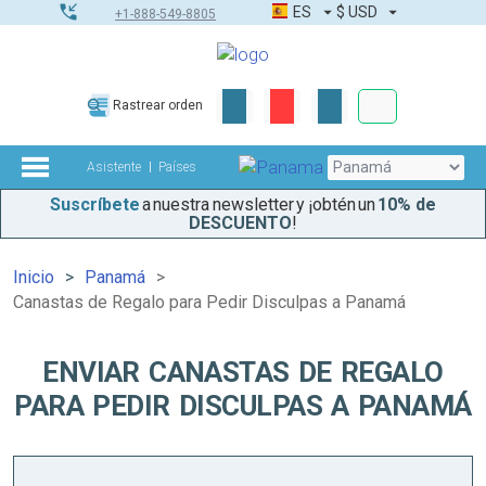
ES
$
USD
+1-888-549-8805
Pedidos corpor
Rastrear orden
Kit de herramient
Asistente
Países
Suscríbete
a nuestra newsletter y ¡obtén un
10% de
DESCUENTO
!
Inicio
Panamá
Canastas de Regalo para Pedir Disculpas a Panamá
ENVIAR CANASTAS DE REGALO
PARA PEDIR DISCULPAS A PANAMÁ