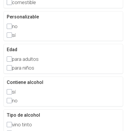
comestible
Personalizable
no
sí
Edad
para adultos
para niños
Contiene alcohol
sí
no
Tipo de alcohol
vino tinto