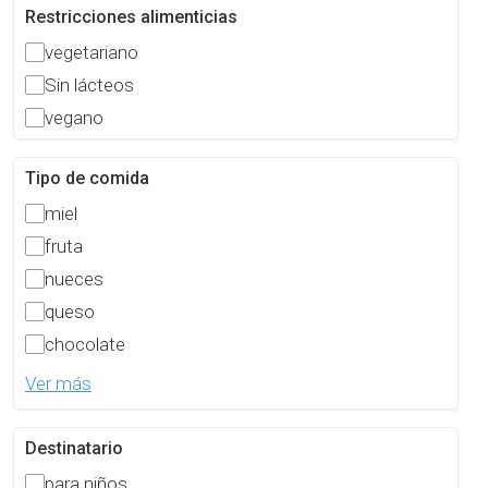
Restricciones alimenticias
vegetariano
Sin lácteos
vegano
Tipo de comida
miel
fruta
nueces
queso
chocolate
Ver más
Destinatario
para niños