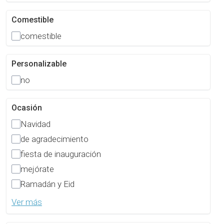
Comestible
comestible
Personalizable
no
Ocasión
Navidad
de agradecimiento
fiesta de inauguración
mejórate
Ramadán y Eid
Ver más