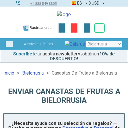
ES
$
USD
+1-888-549-8805
Pedidos corpor
Rastrear orden
Kit de herramient
Asistente
Países
Suscríbete
a nuestra newsletter y ¡obtén un
10% de
DESCUENTO
!
Inicio
Bielorrusia
Canastas De Frutas a Bielorrusia
ENVIAR CANASTAS DE FRUTAS A
BIELORRUSIA
¿Necesita ayuda con su selección de regalos? —