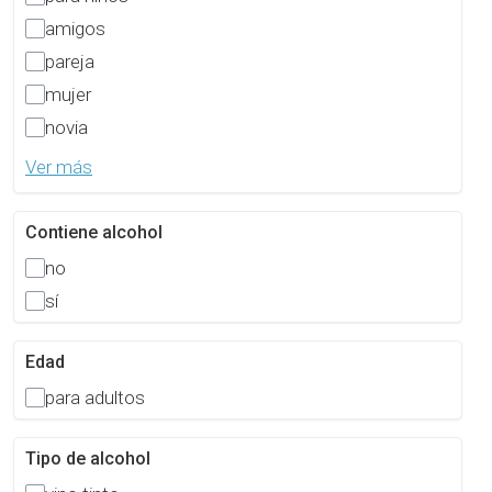
amigos
pareja
mujer
novia
Ver más
Contiene alcohol
no
sí
Edad
para adultos
Tipo de alcohol