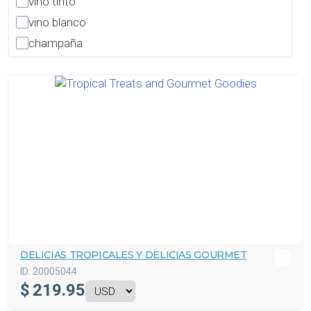
vino tinto
vino blanco
champaña
DELICIAS TROPICALES Y DELICIAS GOURMET
ID:
20005044
$
219.95