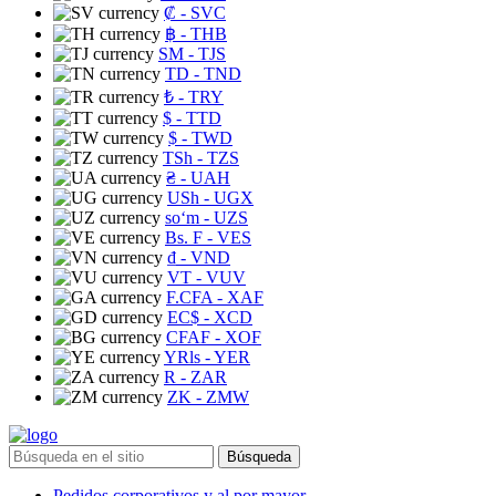
₡
- SVC
฿
- THB
ЅМ
- TJS
TD
- TND
₺
- TRY
$
- TTD
$
- TWD
TSh
- TZS
₴
- UAH
USh
- UGX
soʻm
- UZS
Bs. F
- VES
₫
- VND
VT
- VUV
F.CFA
- XAF
EC$
- XCD
CFAF
- XOF
YRls
- YER
R
- ZAR
ZK
- ZMW
Búsqueda
Pedidos corporativos y al por mayor