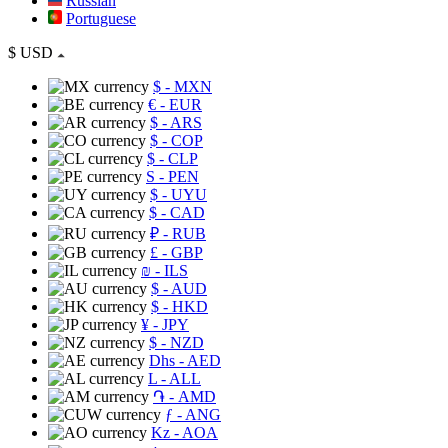
Russian
Portuguese
$
USD
$
- MXN
€
- EUR
$
- ARS
$
- COP
$
- CLP
S
- PEN
$
- UYU
$
- CAD
₽
- RUB
£
- GBP
₪
- ILS
$
- AUD
$
- HKD
¥
- JPY
$
- NZD
Dhs
- AED
L
- ALL
֏
- AMD
ƒ
- ANG
Kz
- AOA