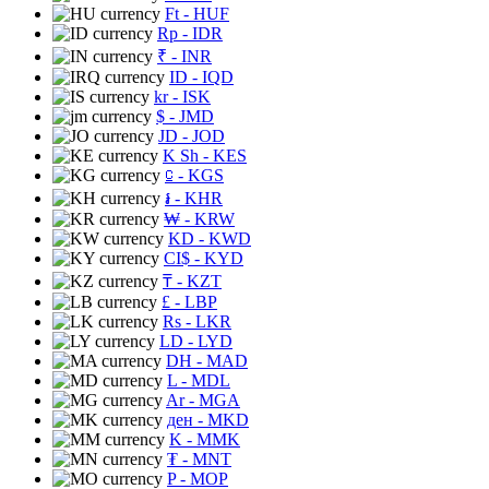
Ft
- HUF
Rp
- IDR
₹
- INR
ID
- IQD
kr
- ISK
$
- JMD
JD
- JOD
K Sh
- KES
⃀
- KGS
៛
- KHR
₩
- KRW
KD
- KWD
CI$
- KYD
₸
- KZT
£
- LBP
Rs
- LKR
LD
- LYD
DH
- MAD
L
- MDL
Ar
- MGA
ден
- MKD
K
- MMK
₮
- MNT
P
- MOP