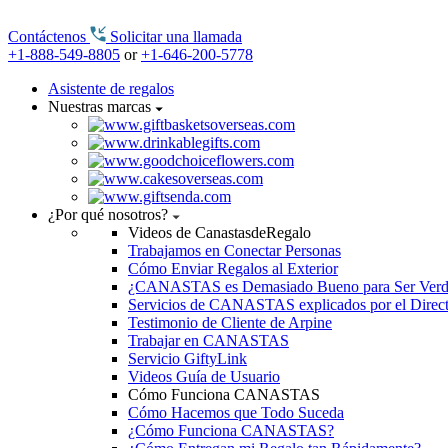
Contáctenos
Solicitar una llamada
+1-888-549-8805
or
+1-646-200-5778
Asistente de regalos
Nuestras marcas
¿Por qué nosotros?
Videos de CanastasdeRegalo
Trabajamos en Conectar Personas
Cómo Enviar Regalos al Exterior
¿CANASTAS es Demasiado Bueno para Ser Ver
Servicios de CANASTAS explicados por el Direc
Testimonio de Cliente de Arpine
Trabajar en CANASTAS
Servicio GiftyLink
Videos Guía de Usuario
Cómo Funciona CANASTAS
Cómo Hacemos que Todo Suceda
¿Cómo Funciona CANASTAS?