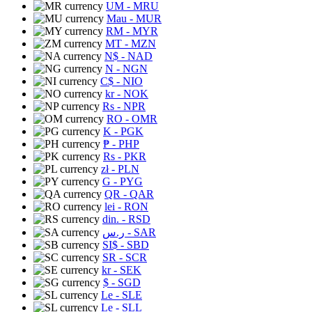
UM
- MRU
Mau
- MUR
RM
- MYR
MT
- MZN
N$
- NAD
N
- NGN
C$
- NIO
kr
- NOK
Rs
- NPR
RO
- OMR
K
- PGK
₱
- PHP
Rs
- PKR
zł
- PLN
G
- PYG
QR
- QAR
lei
- RON
din.
- RSD
ر.س
- SAR
SI$
- SBD
SR
- SCR
kr
- SEK
$
- SGD
Le
- SLE
Le
- SLL