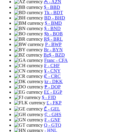
₼
- AZN
$
- BBD
Tk
- BDT
BD
- BHD
$
- BMD
$
- BND
$b
- BOB
R$
- BRL
P
- BWP
Br
- BYN
Bz$
- BZD
Franc
- CFA
₣
- CHF
¥
- CNY
₡
- CRC
kr
- DKK
₱
- DOP
E£
- EGP
$
- FJD
£
- FKP
₾
- GEL
₵
- GHS
₣
- GNF
Q
- GTQ
- HNL