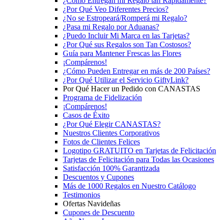
¿Cómo Entregan mi Regalo tan Rápidamente?
¿Por Qué Veo Diferentes Precios?
¿No se Estropeará/Romperá mi Regalo?
¿Pasa mi Regalo por Aduanas?
¿Puedo Incluir Mi Marca en las Tarjetas?
¿Por Qué sus Regalos son Tan Costosos?
Guía para Mantener Frescas las Flores
¡Compárenos!
¿Cómo Pueden Entregar en más de 200 Países?
¿Por Qué Utilizar el Servicio GiftyLink?
Por Qué Hacer un Pedido con CANASTAS
Programa de Fidelización
¡Compárenos!
Casos de Éxito
¿Por Qué Elegir CANASTAS?
Nuestros Clientes Corporativos
Fotos de Clientes Felices
Logotipo GRATUITO en Tarjetas de Felicitación
Tarjetas de Felicitación para Todas las Ocasiones
Satisfacción 100% Garantizada
Descuentos y Cupones
Más de 1000 Regalos en Nuestro Catálogo
Testimonios
Ofertas Navideñas
Cupones de Descuento