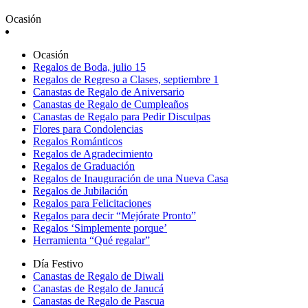
Ocasión
Ocasión
Regalos de Boda, julio 15
Regalos de Regreso a Clases, septiembre 1
Canastas de Regalo de Aniversario
Canastas de Regalo de Cumpleaños
Canastas de Regalo para Pedir Disculpas
Flores para Condolencias
Regalos Románticos
Regalos de Agradecimiento
Regalos de Graduación
Regalos de Inauguración de una Nueva Casa
Regalos de Jubilación
Regalos para Felicitaciones
Regalos para decir “Mejórate Pronto”
Regalos ‘Simplemente porque’
Herramienta “Qué regalar”
Día Festivo
Canastas de Regalo de Diwali
Canastas de Regalo de Janucá
Canastas de Regalo de Pascua