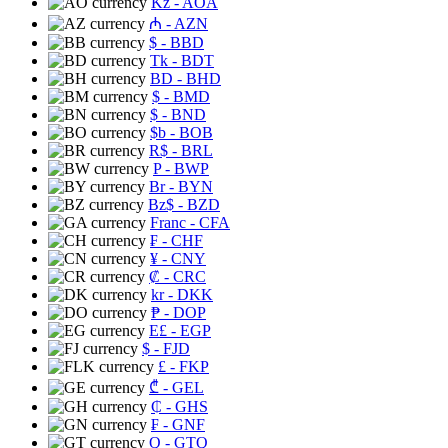
Kz
- AOA
₼
- AZN
$
- BBD
Tk
- BDT
BD
- BHD
$
- BMD
$
- BND
$b
- BOB
R$
- BRL
P
- BWP
Br
- BYN
Bz$
- BZD
Franc
- CFA
₣
- CHF
¥
- CNY
₡
- CRC
kr
- DKK
₱
- DOP
E£
- EGP
$
- FJD
£
- FKP
₾
- GEL
₵
- GHS
₣
- GNF
Q
- GTQ