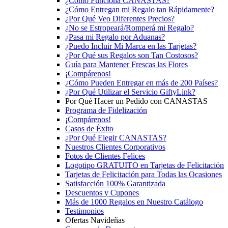
¿Cómo Funciona CANASTAS?
¿Cómo Entregan mi Regalo tan Rápidamente?
¿Por Qué Veo Diferentes Precios?
¿No se Estropeará/Romperá mi Regalo?
¿Pasa mi Regalo por Aduanas?
¿Puedo Incluir Mi Marca en las Tarjetas?
¿Por Qué sus Regalos son Tan Costosos?
Guía para Mantener Frescas las Flores
¡Compárenos!
¿Cómo Pueden Entregar en más de 200 Países?
¿Por Qué Utilizar el Servicio GiftyLink?
Por Qué Hacer un Pedido con CANASTAS
Programa de Fidelización
¡Compárenos!
Casos de Éxito
¿Por Qué Elegir CANASTAS?
Nuestros Clientes Corporativos
Fotos de Clientes Felices
Logotipo GRATUITO en Tarjetas de Felicitación
Tarjetas de Felicitación para Todas las Ocasiones
Satisfacción 100% Garantizada
Descuentos y Cupones
Más de 1000 Regalos en Nuestro Catálogo
Testimonios
Ofertas Navideñas