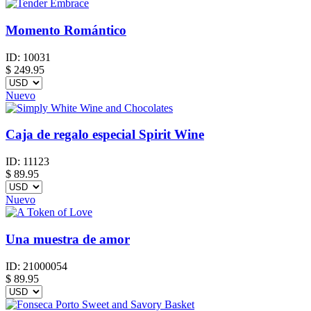
Momento Romántico
ID:
10031
$
249.95
Nuevo
Caja de regalo especial Spirit Wine
ID:
11123
$
89.95
Nuevo
Una muestra de amor
ID:
21000054
$
89.95