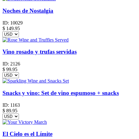
Noches de Nostalgia
ID:
10029
$
149.95
Vino rosado y trufas servidas
ID:
2126
$
99.95
Snacks y vino: Set de vino espumoso + snacks
ID:
1163
$
89.95
El Cielo es el Límite