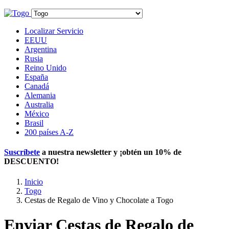
Localizar Servicio
EEUU
Argentina
Rusia
Reino Unido
España
Canadá
Alemania
Australia
México
Brasil
200 países A-Z
Suscríbete
a nuestra newsletter y ¡obtén un
10% de
DESCUENTO
!
Inicio
Togo
Cestas de Regalo de Vino y Chocolate a Togo
Enviar Cestas de Regalo de