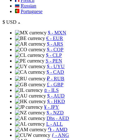
French
Russian
Portuguese
$
USD
$
- MXN
€
- EUR
$
- ARS
$
- COP
$
- CLP
S
- PEN
$
- UYU
$
- CAD
₽
- RUB
£
- GBP
₪
- ILS
$
- AUD
$
- HKD
¥
- JPY
$
- NZD
Dhs
- AED
L
- ALL
֏
- AMD
ƒ
- ANG