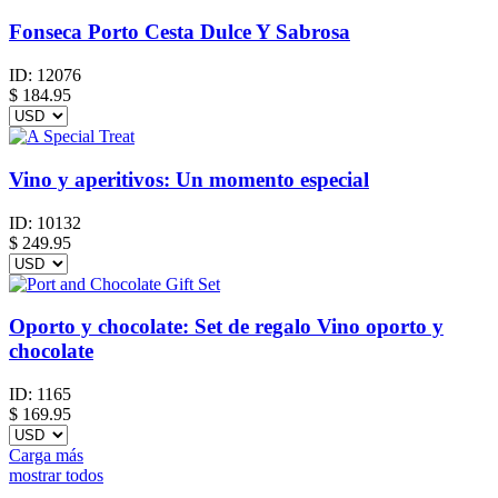
Fonseca Porto Cesta Dulce Y Sabrosa
ID:
12076
$
184.95
Vino y aperitivos: Un momento especial
ID:
10132
$
249.95
Oporto y chocolate: Set de regalo Vino oporto y
chocolate
ID:
1165
$
169.95
Carga más
mostrar todos