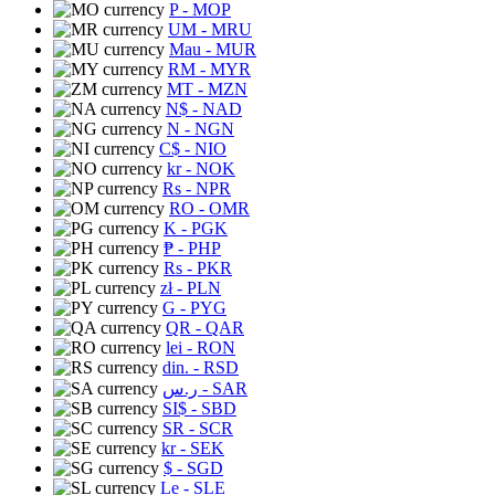
P
- MOP
UM
- MRU
Mau
- MUR
RM
- MYR
MT
- MZN
N$
- NAD
N
- NGN
C$
- NIO
kr
- NOK
Rs
- NPR
RO
- OMR
K
- PGK
₱
- PHP
Rs
- PKR
zł
- PLN
G
- PYG
QR
- QAR
lei
- RON
din.
- RSD
ر.س
- SAR
SI$
- SBD
SR
- SCR
kr
- SEK
$
- SGD
Le
- SLE