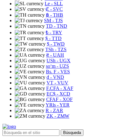
Le
- SLL
₡
- SVC
฿
- THB
ЅМ
- TJS
TD
- TND
₺
- TRY
$
- TTD
$
- TWD
TSh
- TZS
₴
- UAH
USh
- UGX
soʻm
- UZS
Bs. F
- VES
₫
- VND
VT
- VUV
F.CFA
- XAF
EC$
- XCD
CFAF
- XOF
YRls
- YER
R
- ZAR
ZK
- ZMW
Búsqueda