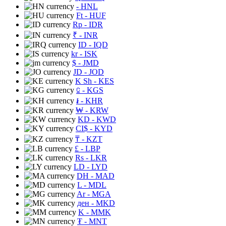
- HNL
Ft
- HUF
Rp
- IDR
₹
- INR
ID
- IQD
kr
- ISK
$
- JMD
JD
- JOD
K Sh
- KES
⃀
- KGS
៛
- KHR
₩
- KRW
KD
- KWD
CI$
- KYD
₸
- KZT
£
- LBP
Rs
- LKR
LD
- LYD
DH
- MAD
L
- MDL
Ar
- MGA
ден
- MKD
K
- MMK
₮
- MNT