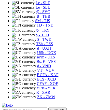
Le
- SLE
Le
- SLL
₡
- SVC
฿
- THB
ЅМ
- TJS
TD
- TND
₺
- TRY
$
- TTD
$
- TWD
TSh
- TZS
₴
- UAH
USh
- UGX
soʻm
- UZS
Bs. F
- VES
₫
- VND
VT
- VUV
F.CFA
- XAF
EC$
- XCD
CFAF
- XOF
YRls
- YER
R
- ZAR
ZK
- ZMW