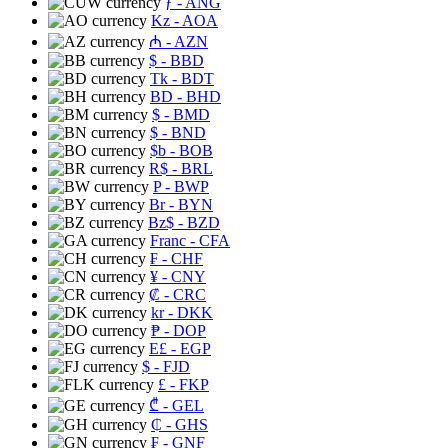
ƒ
- ANG
Kz
- AOA
₼
- AZN
$
- BBD
Tk
- BDT
BD
- BHD
$
- BMD
$
- BND
$b
- BOB
R$
- BRL
P
- BWP
Br
- BYN
Bz$
- BZD
Franc
- CFA
₣
- CHF
¥
- CNY
₡
- CRC
kr
- DKK
₱
- DOP
E£
- EGP
$
- FJD
£
- FKP
₾
- GEL
₵
- GHS
₣
- GNF