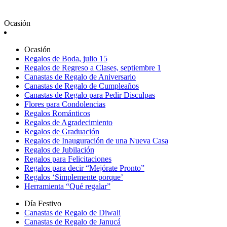
Ocasión
Ocasión
Regalos de Boda, julio 15
Regalos de Regreso a Clases, septiembre 1
Canastas de Regalo de Aniversario
Canastas de Regalo de Cumpleaños
Canastas de Regalo para Pedir Disculpas
Flores para Condolencias
Regalos Románticos
Regalos de Agradecimiento
Regalos de Graduación
Regalos de Inauguración de una Nueva Casa
Regalos de Jubilación
Regalos para Felicitaciones
Regalos para decir “Mejórate Pronto”
Regalos ‘Simplemente porque’
Herramienta “Qué regalar”
Día Festivo
Canastas de Regalo de Diwali
Canastas de Regalo de Janucá