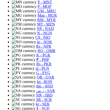
₮
- MNT
P
- MOP
UM
- MRU
Mau
- MUR
RM
- MYR
MT
- MZN
N$
- NAD
N
- NGN
C$
- NIO
kr
- NOK
Rs
- NPR
RO
- OMR
K
- PGK
₱
- PHP
Rs
- PKR
zł
- PLN
G
- PYG
QR
- QAR
lei
- RON
din.
- RSD
ر.س
- SAR
SI$
- SBD
SR
- SCR
kr
- SEK
$
- SGD