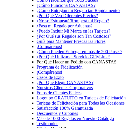
Cómo Hacemos que Todo Suceda
¿Cómo Funciona CANASTAS?
¿Cómo Entregan mi Regalo tan Rápidamente?
¿Por Qué Veo Diferentes Precios?
¿No se Estropeará/Romperá mi Regalo?
¿Pasa mi Regalo por Aduanas?
¿Puedo Incluir Mi Marca en las Tarjetas?
¿Por Qué sus Regalos son Tan Costosos?
Guía para Mantener Frescas las Flores
¡Compárenos!
¿Cómo Pueden Entregar en más de 200 Países?
¿Por Qué Utilizar el Servicio GiftyLink?
Por Qué Hacer un Pedido con CANASTAS
Programa de Fidelización
¡Compárenos!
Casos de Éxito
¿Por Qué Elegir CANASTAS?
Nuestros Clientes Corporativos
Fotos de Clientes Felices
Logotipo GRATUITO en Tarjetas de Felicitación
Tarjetas de Felicitación para Todas las Ocasiones
Satisfacción 100% Garantizada
Descuentos y Cupones
Más de 1000 Regalos en Nuestro Catálogo
Testimonios