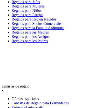
Regalos para Jefes
Regalos para Mujeres
Regalos para Niños
Regalos para Parejas
Regalos para Recién Nacidos
Regalos para Socios Comerciales
Regalos para la Familia Anfitriona
Regalos para las Madres
Regalos para los Amigos
Regalos para los Padres
canastas de regalo
Ofertas especiales
Canastas de Regalo para Festividades
Entrega el mismo día