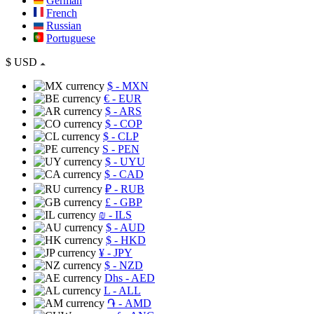
German
French
Russian
Portuguese
$
USD
$
- MXN
€
- EUR
$
- ARS
$
- COP
$
- CLP
S
- PEN
$
- UYU
$
- CAD
₽
- RUB
£
- GBP
₪
- ILS
$
- AUD
$
- HKD
¥
- JPY
$
- NZD
Dhs
- AED
L
- ALL
֏
- AMD