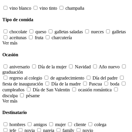
vino blanco
vino tinto
champaña
Tipo de comida
chocolate
queso
galletas saladas
nueces
galletas
aceitunas
fruta
charcutería
Ver más
Ocasión
aniversario
Día de la mujer
Navidad
Año nuevo
graduación
regreso al colegio
de agradecimiento
Día del padre
fiesta de inauguración
Día de la madre
Pascua
boda
cumpleaños
Día de San Valentin
ocasión romántica
disculpa
pésame
Ver más
Destinatario
hombres
amigos
mujer
cliente
colega
jefe
novia
pareja
family
novio