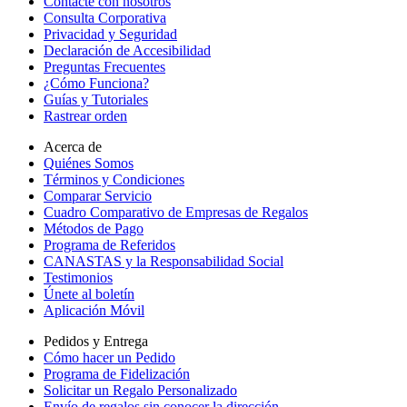
Contacte con nosotros
Consulta Corporativa
Privacidad y Seguridad
Declaración de Accesibilidad
Preguntas Frecuentes
¿Cómo Funciona?
Guías y Tutoriales
Rastrear orden
Acerca de
Quiénes Somos
Términos y Condiciones
Comparar Servicio
Cuadro Comparativo de Empresas de Regalos
Métodos de Pago
Programa de Referidos
CANASTAS y la Responsabilidad Social
Testimonios
Únete al boletín
Aplicación Móvil
Pedidos y Entrega
Cómo hacer un Pedido
Programa de Fidelización
Solicitar un Regalo Personalizado
Envío de regalos sin conocer la dirección