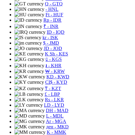
Q
- GTQ
- HNL
Ft
- HUF
Rp
- IDR
₹
- INR
ID
- IQD
kr
- ISK
$
- JMD
JD
- JOD
K Sh
- KES
⃀
- KGS
៛
- KHR
₩
- KRW
KD
- KWD
CI$
- KYD
₸
- KZT
£
- LBP
Rs
- LKR
LD
- LYD
DH
- MAD
L
- MDL
Ar
- MGA
ден
- MKD
K
- MMK