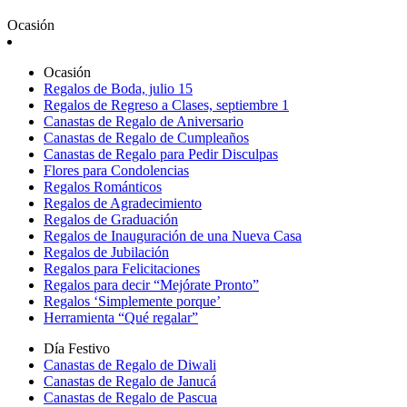
Ocasión
Ocasión
Regalos de Boda, julio 15
Regalos de Regreso a Clases, septiembre 1
Canastas de Regalo de Aniversario
Canastas de Regalo de Cumpleaños
Canastas de Regalo para Pedir Disculpas
Flores para Condolencias
Regalos Románticos
Regalos de Agradecimiento
Regalos de Graduación
Regalos de Inauguración de una Nueva Casa
Regalos de Jubilación
Regalos para Felicitaciones
Regalos para decir “Mejórate Pronto”
Regalos ‘Simplemente porque’
Herramienta “Qué regalar”
Día Festivo
Canastas de Regalo de Diwali
Canastas de Regalo de Janucá
Canastas de Regalo de Pascua