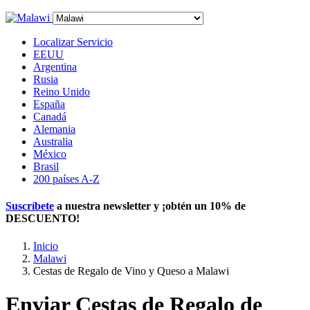
Localizar Servicio
EEUU
Argentina
Rusia
Reino Unido
España
Canadá
Alemania
Australia
México
Brasil
200 países A-Z
Suscríbete
a nuestra newsletter y ¡obtén un
10% de
DESCUENTO
!
Inicio
Malawi
Cestas de Regalo de Vino y Queso a Malawi
Enviar Cestas de Regalo de