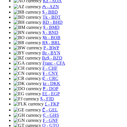
Kz
- AOA
₼
- AZN
$
- BBD
Tk
- BDT
BD
- BHD
$
- BMD
$
- BND
$b
- BOB
R$
- BRL
P
- BWP
Br
- BYN
Bz$
- BZD
Franc
- CFA
₣
- CHF
¥
- CNY
₡
- CRC
kr
- DKK
₱
- DOP
E£
- EGP
$
- FJD
£
- FKP
₾
- GEL
₵
- GHS
₣
- GNF
Q
- GTQ