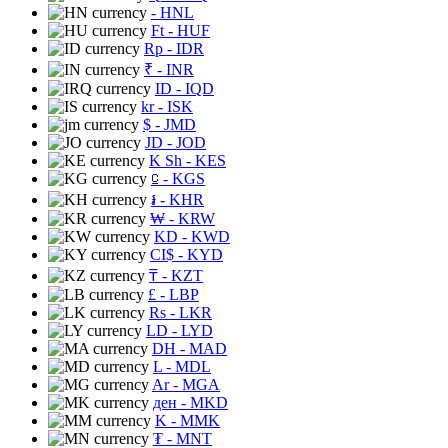
- HNL
Ft
- HUF
Rp
- IDR
₹
- INR
ID
- IQD
kr
- ISK
$
- JMD
JD
- JOD
K Sh
- KES
⃀
- KGS
៛
- KHR
₩
- KRW
KD
- KWD
CI$
- KYD
₸
- KZT
£
- LBP
Rs
- LKR
LD
- LYD
DH
- MAD
L
- MDL
Ar
- MGA
ден
- MKD
K
- MMK
₮
- MNT