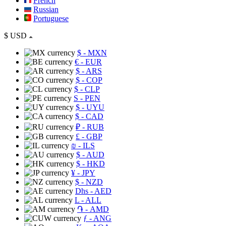
French
Russian
Portuguese
$
USD
$
- MXN
€
- EUR
$
- ARS
$
- COP
$
- CLP
S
- PEN
$
- UYU
$
- CAD
₽
- RUB
£
- GBP
₪
- ILS
$
- AUD
$
- HKD
¥
- JPY
$
- NZD
Dhs
- AED
L
- ALL
֏
- AMD
ƒ
- ANG