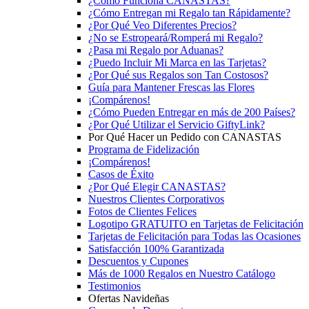
¿Cómo Funciona CANASTAS?
¿Cómo Entregan mi Regalo tan Rápidamente?
¿Por Qué Veo Diferentes Precios?
¿No se Estropeará/Romperá mi Regalo?
¿Pasa mi Regalo por Aduanas?
¿Puedo Incluir Mi Marca en las Tarjetas?
¿Por Qué sus Regalos son Tan Costosos?
Guía para Mantener Frescas las Flores
¡Compárenos!
¿Cómo Pueden Entregar en más de 200 Países?
¿Por Qué Utilizar el Servicio GiftyLink?
Por Qué Hacer un Pedido con CANASTAS
Programa de Fidelización
¡Compárenos!
Casos de Éxito
¿Por Qué Elegir CANASTAS?
Nuestros Clientes Corporativos
Fotos de Clientes Felices
Logotipo GRATUITO en Tarjetas de Felicitación
Tarjetas de Felicitación para Todas las Ocasiones
Satisfacción 100% Garantizada
Descuentos y Cupones
Más de 1000 Regalos en Nuestro Catálogo
Testimonios
Ofertas Navideñas