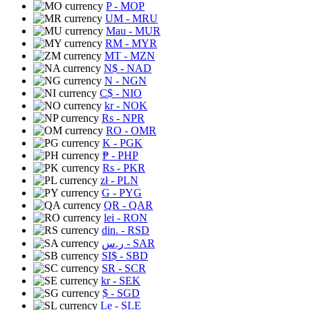
P
- MOP
UM
- MRU
Mau
- MUR
RM
- MYR
MT
- MZN
N$
- NAD
N
- NGN
C$
- NIO
kr
- NOK
Rs
- NPR
RO
- OMR
K
- PGK
₱
- PHP
Rs
- PKR
zł
- PLN
G
- PYG
QR
- QAR
lei
- RON
din.
- RSD
ر.س
- SAR
SI$
- SBD
SR
- SCR
kr
- SEK
$
- SGD
Le
- SLE