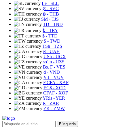
Le
- SLL
₡
- SVC
฿
- THB
ЅМ
- TJS
TD
- TND
₺
- TRY
$
- TTD
$
- TWD
TSh
- TZS
₴
- UAH
USh
- UGX
soʻm
- UZS
Bs. F
- VES
₫
- VND
VT
- VUV
F.CFA
- XAF
EC$
- XCD
CFAF
- XOF
YRls
- YER
R
- ZAR
ZK
- ZMW
Búsqueda