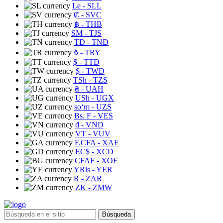
Le
- SLL
₡
- SVC
฿
- THB
ЅМ
- TJS
TD
- TND
₺
- TRY
$
- TTD
$
- TWD
TSh
- TZS
₴
- UAH
USh
- UGX
soʻm
- UZS
Bs. F
- VES
₫
- VND
VT
- VUV
F.CFA
- XAF
EC$
- XCD
CFAF
- XOF
YRls
- YER
R
- ZAR
ZK
- ZMW
Búsqueda