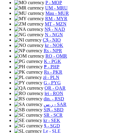
P
- MOP
UM
- MRU
Mau
- MUR
RM
- MYR
MT
- MZN
N$
- NAD
N
- NGN
C$
- NIO
kr
- NOK
Rs
- NPR
RO
- OMR
K
- PGK
₱
- PHP
Rs
- PKR
zł
- PLN
G
- PYG
QR
- QAR
lei
- RON
din.
- RSD
ر.س
- SAR
SI$
- SBD
SR
- SCR
kr
- SEK
$
- SGD
Le
- SLE