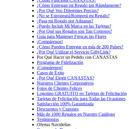
¿Cómo Funciona CANASTAS?
¿Cómo Entregan mi Regalo tan Rápidamente?
¿Por Qué Veo Diferentes Precios?
¿No se Estropeará/Romperá mi Regalo?
¿Pasa mi Regalo por Aduanas?
¿Puedo Incluir Mi Marca en las Tarjetas?
¿Por Qué sus Regalos son Tan Costosos?
Guía para Mantener Frescas las Flores
¡Compárenos!
¿Cómo Pueden Entregar en más de 200 Países?
¿Por Qué Utilizar el Servicio GiftyLink?
Por Qué Hacer un Pedido con CANASTAS
Programa de Fidelización
¡Compárenos!
Casos de Éxito
¿Por Qué Elegir CANASTAS?
Nuestros Clientes Corporativos
Fotos de Clientes Felices
Logotipo GRATUITO en Tarjetas de Felicitación
Tarjetas de Felicitación para Todas las Ocasiones
Satisfacción 100% Garantizada
Descuentos y Cupones
Más de 1000 Regalos en Nuestro Catálogo
Testimonios
Ofertas Navideñas