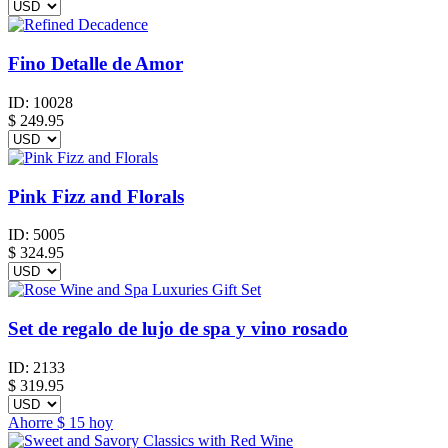
Fino Detalle de Amor
ID:
10028
$
249.95
Pink Fizz and Florals
ID:
5005
$
324.95
Set de regalo de lujo de spa y vino rosado
ID:
2133
$
319.95
Ahorre
$ 15
hoy