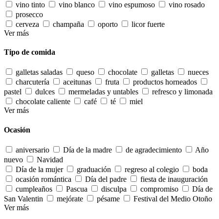
vino tinto
vino blanco
vino espumoso
vino rosado
prosecco
cerveza
champaña
oporto
licor fuerte
Ver más
Tipo de comida
galletas saladas
queso
chocolate
galletas
nueces
charcutería
aceitunas
fruta
productos horneados
pastel
dulces
mermeladas y untables
refresco y limonada
chocolate caliente
café
té
miel
Ver más
Ocasión
aniversario
Día de la madre
de agradecimiento
Año
nuevo
Navidad
Día de la mujer
graduación
regreso al colegio
boda
ocasión romántica
Día del padre
fiesta de inauguración
cumpleaños
Pascua
disculpa
compromiso
Día de
San Valentin
mejórate
pésame
Festival del Medio Otoño
Ver más