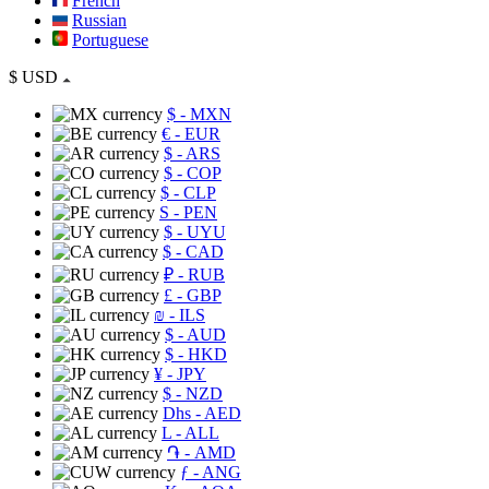
French
Russian
Portuguese
$
USD
$
- MXN
€
- EUR
$
- ARS
$
- COP
$
- CLP
S
- PEN
$
- UYU
$
- CAD
₽
- RUB
£
- GBP
₪
- ILS
$
- AUD
$
- HKD
¥
- JPY
$
- NZD
Dhs
- AED
L
- ALL
֏
- AMD
ƒ
- ANG