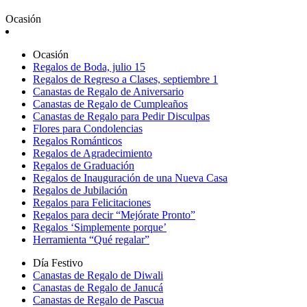
Ocasión
Ocasión
Regalos de Boda, julio 15
Regalos de Regreso a Clases, septiembre 1
Canastas de Regalo de Aniversario
Canastas de Regalo de Cumpleaños
Canastas de Regalo para Pedir Disculpas
Flores para Condolencias
Regalos Románticos
Regalos de Agradecimiento
Regalos de Graduación
Regalos de Inauguración de una Nueva Casa
Regalos de Jubilación
Regalos para Felicitaciones
Regalos para decir “Mejórate Pronto”
Regalos ‘Simplemente porque’
Herramienta “Qué regalar”
Día Festivo
Canastas de Regalo de Diwali
Canastas de Regalo de Janucá
Canastas de Regalo de Pascua