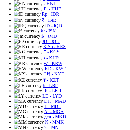
- HNL
Ft
- HUF
Rp
- IDR
₹
- INR
ID
- IQD
kr
- ISK
$
- JMD
JD
- JOD
K Sh
- KES
⃀
- KGS
៛
- KHR
₩
- KRW
KD
- KWD
CI$
- KYD
₸
- KZT
£
- LBP
Rs
- LKR
LD
- LYD
DH
- MAD
L
- MDL
Ar
- MGA
ден
- MKD
K
- MMK
₮
- MNT