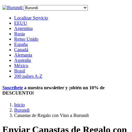
Localizar Servicio
EEUU
Argentina
Rusia
Reino Unido
España
Canadá
Alemania
Australia
México
Brasil
200 países A-Z
Suscríbete
a nuestra newsletter y ¡obtén un
10% de
DESCUENTO
!
Inicio
Burundi
Canastas de Regalo con Vino a Burundi
Enviar Canastas de Regalo con