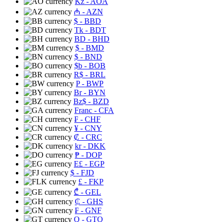
Kz
- AOA
₼
- AZN
$
- BBD
Tk
- BDT
BD
- BHD
$
- BMD
$
- BND
$b
- BOB
R$
- BRL
P
- BWP
Br
- BYN
Bz$
- BZD
Franc
- CFA
₣
- CHF
¥
- CNY
₡
- CRC
kr
- DKK
₱
- DOP
E£
- EGP
$
- FJD
£
- FKP
₾
- GEL
₵
- GHS
₣
- GNF
Q
- GTQ