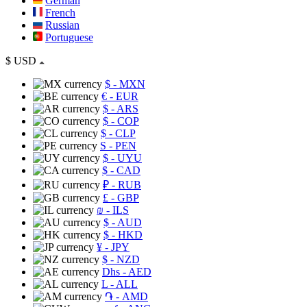
German
French
Russian
Portuguese
$
USD
$
- MXN
€
- EUR
$
- ARS
$
- COP
$
- CLP
S
- PEN
$
- UYU
$
- CAD
₽
- RUB
£
- GBP
₪
- ILS
$
- AUD
$
- HKD
¥
- JPY
$
- NZD
Dhs
- AED
L
- ALL
֏
- AMD