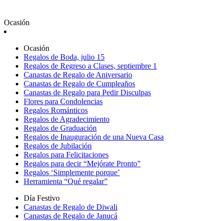
Ocasión
Ocasión
Regalos de Boda, julio 15
Regalos de Regreso a Clases, septiembre 1
Canastas de Regalo de Aniversario
Canastas de Regalo de Cumpleaños
Canastas de Regalo para Pedir Disculpas
Flores para Condolencias
Regalos Románticos
Regalos de Agradecimiento
Regalos de Graduación
Regalos de Inauguración de una Nueva Casa
Regalos de Jubilación
Regalos para Felicitaciones
Regalos para decir “Mejórate Pronto”
Regalos ‘Simplemente porque’
Herramienta “Qué regalar”
Día Festivo
Canastas de Regalo de Diwali
Canastas de Regalo de Janucá