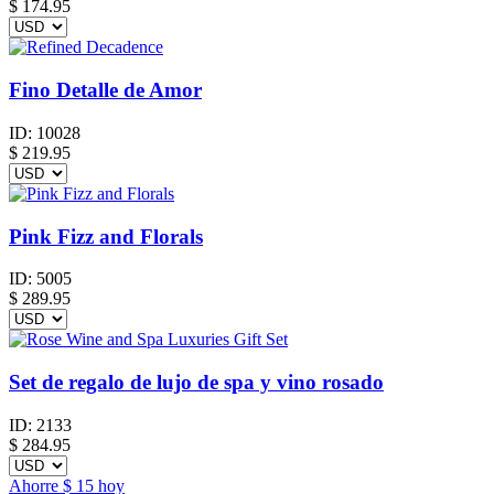
$
174.95
Fino Detalle de Amor
ID:
10028
$
219.95
Pink Fizz and Florals
ID:
5005
$
289.95
Set de regalo de lujo de spa y vino rosado
ID:
2133
$
284.95
Ahorre
$ 15
hoy