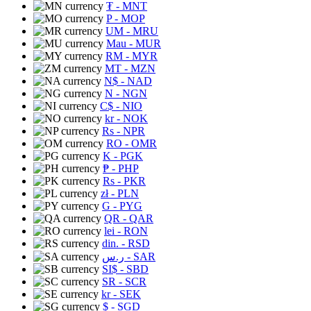
₮
- MNT
P
- MOP
UM
- MRU
Mau
- MUR
RM
- MYR
MT
- MZN
N$
- NAD
N
- NGN
C$
- NIO
kr
- NOK
Rs
- NPR
RO
- OMR
K
- PGK
₱
- PHP
Rs
- PKR
zł
- PLN
G
- PYG
QR
- QAR
lei
- RON
din.
- RSD
ر.س
- SAR
SI$
- SBD
SR
- SCR
kr
- SEK
$
- SGD