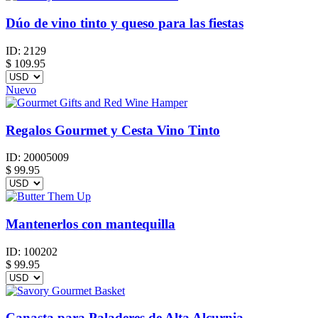
Dúo de vino tinto y queso para las fiestas
ID:
2129
$
109.95
Nuevo
Regalos Gourmet y Cesta Vino Tinto
ID:
20005009
$
99.95
Mantenerlos con mantequilla
ID:
100202
$
99.95
Canasta para Paladeres de Alta Alcurnia