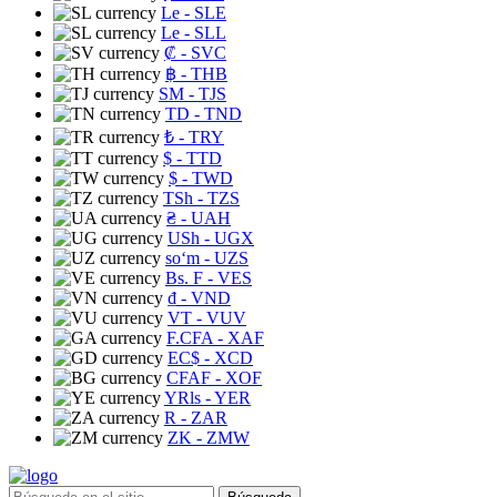
Le
- SLE
Le
- SLL
₡
- SVC
฿
- THB
ЅМ
- TJS
TD
- TND
₺
- TRY
$
- TTD
$
- TWD
TSh
- TZS
₴
- UAH
USh
- UGX
soʻm
- UZS
Bs. F
- VES
₫
- VND
VT
- VUV
F.CFA
- XAF
EC$
- XCD
CFAF
- XOF
YRls
- YER
R
- ZAR
ZK
- ZMW