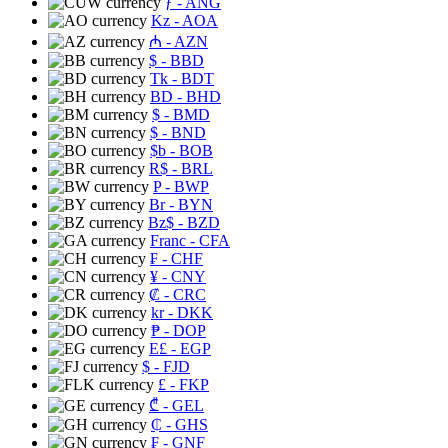
ƒ
- ANG
Kz
- AOA
₼
- AZN
$
- BBD
Tk
- BDT
BD
- BHD
$
- BMD
$
- BND
$b
- BOB
R$
- BRL
P
- BWP
Br
- BYN
Bz$
- BZD
Franc
- CFA
₣
- CHF
¥
- CNY
₡
- CRC
kr
- DKK
₱
- DOP
E£
- EGP
$
- FJD
£
- FKP
₾
- GEL
₵
- GHS
₣
- GNF