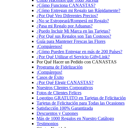
Cómo Hacemos que Todo Suceda
¿Cómo Funciona CANASTAS?
¿Cómo Entregan mi Regalo tan Rápidamente?
¿Por Qué Veo Diferentes Precios?
¿No se Estropeará/Romperá mi Regalo?
¿Pasa mi Regalo por Aduanas?
¿Puedo Incluir Mi Marca en las Tarjetas?
¿Por Qué sus Regalos son Tan Costosos?
Guía para Mantener Frescas las Flores
¡Compárenos!
¿Cómo Pueden Entregar en más de 200 Países?
¿Por Qué Utilizar el Servicio GiftyLink?
Por Qué Hacer un Pedido con CANASTAS
Programa de Fidelización
¡Compárenos!
Casos de Éxito
¿Por Qué Elegir CANASTAS?
Nuestros Clientes Corporativos
Fotos de Clientes Felices
Logotipo GRATUITO en Tarjetas de Felicitación
Tarjetas de Felicitación para Todas las Ocasiones
Satisfacción 100% Garantizada
Descuentos y Cupones
Más de 1000 Regalos en Nuestro Catálogo
Testimonios