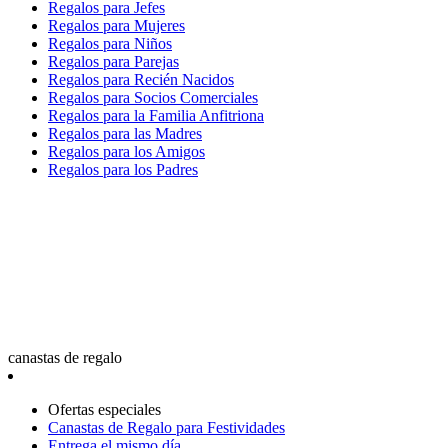
Regalos para Jefes
Regalos para Mujeres
Regalos para Niños
Regalos para Parejas
Regalos para Recién Nacidos
Regalos para Socios Comerciales
Regalos para la Familia Anfitriona
Regalos para las Madres
Regalos para los Amigos
Regalos para los Padres
canastas de regalo
Ofertas especiales
Canastas de Regalo para Festividades
Entrega el mismo día