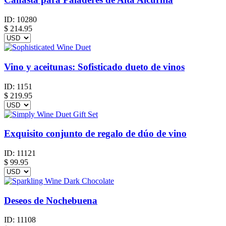
ID:
10280
$
214.95
Vino y aceitunas: Sofisticado dueto de vinos
ID:
1151
$
219.95
Exquisito conjunto de regalo de dúo de vino
ID:
11121
$
99.95
Deseos de Nochebuena
ID:
11108