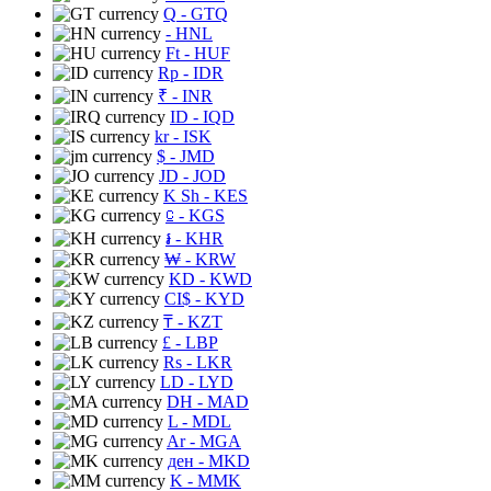
Q
- GTQ
- HNL
Ft
- HUF
Rp
- IDR
₹
- INR
ID
- IQD
kr
- ISK
$
- JMD
JD
- JOD
K Sh
- KES
⃀
- KGS
៛
- KHR
₩
- KRW
KD
- KWD
CI$
- KYD
₸
- KZT
£
- LBP
Rs
- LKR
LD
- LYD
DH
- MAD
L
- MDL
Ar
- MGA
ден
- MKD
K
- MMK