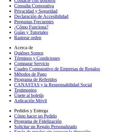
Contacte con nosotros
Consulta Corporativa
Privacidad y Seguridad
Declaración de Accesibilidad
Preguntas Frecuentes
¿Cómo Funciona?
Guías y Tutoriales
Rastrear orden
Acerca de
Quiénes Somos
Términos y Condiciones
Comparar Servicio
Cuadro Comparativo de Empresas de Regalos
Métodos de Pago
Programa de Referidos
CANASTAS y la Responsabilidad Social
Testimonios
Únete al boletín
Aplicación Móvil
Pedidos y Entrega
Cómo hacer un Pedido
Programa de Fidelización
Solicitar un Regalo Personalizado
Envío de regalos sin conocer la dirección