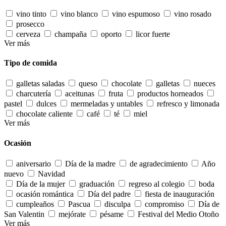
vino tinto
vino blanco
vino espumoso
vino rosado
prosecco
cerveza
champaña
oporto
licor fuerte
Ver más
Tipo de comida
galletas saladas
queso
chocolate
galletas
nueces
charcutería
aceitunas
fruta
productos horneados
pastel
dulces
mermeladas y untables
refresco y limonada
chocolate caliente
café
té
miel
Ver más
Ocasión
aniversario
Día de la madre
de agradecimiento
Año
nuevo
Navidad
Día de la mujer
graduación
regreso al colegio
boda
ocasión romántica
Día del padre
fiesta de inauguración
cumpleaños
Pascua
disculpa
compromiso
Día de
San Valentin
mejórate
pésame
Festival del Medio Otoño
Ver más