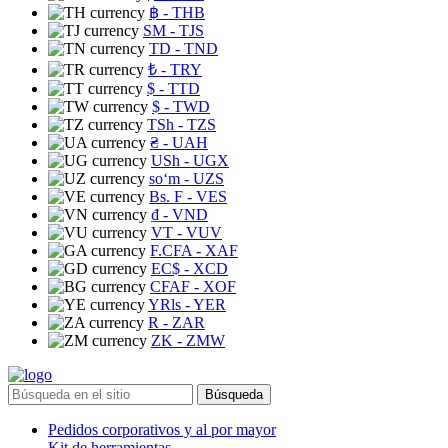
฿
- THB
ЅМ
- TJS
TD
- TND
₺
- TRY
$
- TTD
$
- TWD
TSh
- TZS
₴
- UAH
USh
- UGX
soʻm
- UZS
Bs. F
- VES
₫
- VND
VT
- VUV
F.CFA
- XAF
EC$
- XCD
CFAF
- XOF
YRls
- YER
R
- ZAR
ZK
- ZMW
Búsqueda
Pedidos corporativos y al por mayor
Kit de herramientas