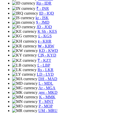
Rp
- IDR
₹
- INR
ID
- IQD
kr
- ISK
$
- JMD
JD
- JOD
K Sh
- KES
⃀
- KGS
៛
- KHR
₩
- KRW
KD
- KWD
CI$
- KYD
₸
- KZT
£
- LBP
Rs
- LKR
LD
- LYD
DH
- MAD
L
- MDL
Ar
- MGA
ден
- MKD
K
- MMK
₮
- MNT
P
- MOP
UM
- MRU