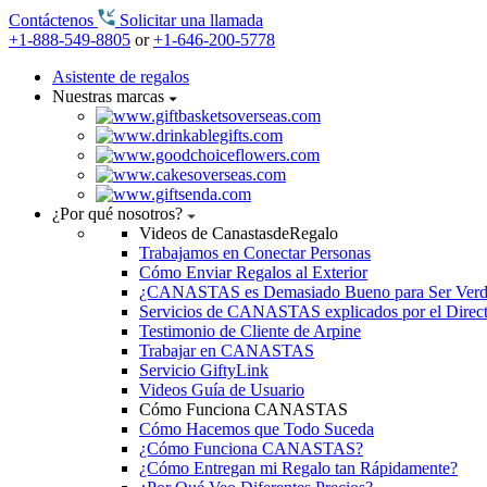
Contáctenos
Solicitar una llamada
+1-888-549-8805
or
+1-646-200-5778
Asistente de regalos
Nuestras marcas
¿Por qué nosotros?
Videos de CanastasdeRegalo
Trabajamos en Conectar Personas
Cómo Enviar Regalos al Exterior
¿CANASTAS es Demasiado Bueno para Ser Ver
Servicios de CANASTAS explicados por el Direc
Testimonio de Cliente de Arpine
Trabajar en CANASTAS
Servicio GiftyLink
Videos Guía de Usuario
Cómo Funciona CANASTAS
Cómo Hacemos que Todo Suceda
¿Cómo Funciona CANASTAS?
¿Cómo Entregan mi Regalo tan Rápidamente?