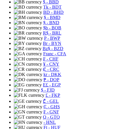
$
- BBD
Tk
- BDT
BD
- BHD
$
- BMD
$
- BND
$b
- BOB
R$
- BRL
P
- BWP
Br
- BYN
Bz$
- BZD
Franc
- CFA
₣
- CHF
¥
- CNY
₡
- CRC
kr
- DKK
₱
- DOP
E£
- EGP
$
- FJD
£
- FKP
₾
- GEL
₵
- GHS
₣
- GNF
Q
- GTQ
- HNL
Ft
- HUF