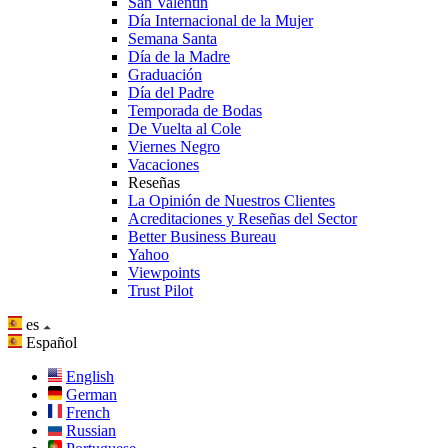
San Valentín
Día Internacional de la Mujer
Semana Santa
Día de la Madre
Graduación
Día del Padre
Temporada de Bodas
De Vuelta al Cole
Viernes Negro
Vacaciones
Reseñas
La Opinión de Nuestros Clientes
Acreditaciones y Reseñas del Sector
Better Business Bureau
Yahoo
Viewpoints
Trust Pilot
es
Español
English
German
French
Russian