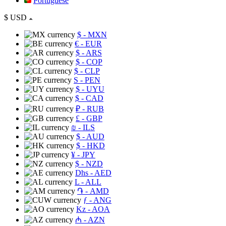
Portuguese
$
USD
$
- MXN
€
- EUR
$
- ARS
$
- COP
$
- CLP
S
- PEN
$
- UYU
$
- CAD
₽
- RUB
£
- GBP
₪
- ILS
$
- AUD
$
- HKD
¥
- JPY
$
- NZD
Dhs
- AED
L
- ALL
֏
- AMD
ƒ
- ANG
Kz
- AOA
₼
- AZN