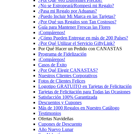
¿Por Qué Veo Diferentes Precios?
¿No se Estropeará/Romperá mi Regalo?
¿Pasa mi Regalo por Aduanas?
¿Puedo Incluir Mi Marca en las Tarjetas?
¿Por Qué sus Regalos son Tan Costosos?
Guía para Mantener Frescas las Flores
¡Compárenos!
¿Cómo Pueden Entregar en más de 200 Países?
¿Por Qué Utilizar el Servicio GiftyLink?
Por Qué Hacer un Pedido con CANASTAS
Programa de Fidelización
¡Compárenos!
Casos de Éxito
¿Por Qué Elegir CANASTAS?
Nuestros Clientes Corporativos
Fotos de Clientes Felices
Logotipo GRATUITO en Tarjetas de Felicitación
Tarjetas de Felicitación para Todas las Ocasiones
Satisfacción 100% Garantizada
Descuentos y Cupones
Más de 1000 Regalos en Nuestro Catálogo
Testimonios
Ofertas Navideñas
Cupones de Descuento
Año Nuevo Lunar