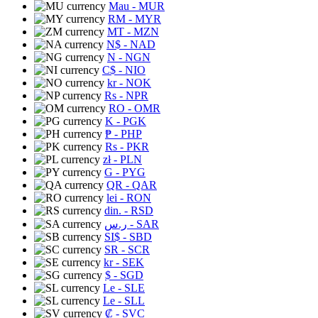
Mau
- MUR
RM
- MYR
MT
- MZN
N$
- NAD
N
- NGN
C$
- NIO
kr
- NOK
Rs
- NPR
RO
- OMR
K
- PGK
₱
- PHP
Rs
- PKR
zł
- PLN
G
- PYG
QR
- QAR
lei
- RON
din.
- RSD
ر.س
- SAR
SI$
- SBD
SR
- SCR
kr
- SEK
$
- SGD
Le
- SLE
Le
- SLL
₡
- SVC