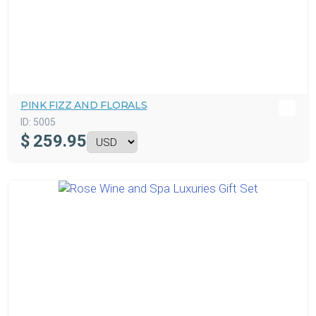
PINK FIZZ AND FLORALS
ID:
5005
$
259.95