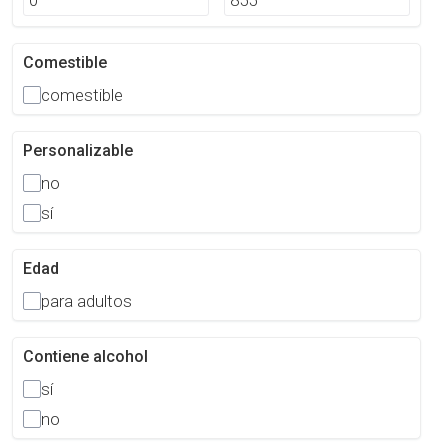
Comestible
comestible
Personalizable
no
sí
Edad
para adultos
Contiene alcohol
sí
no