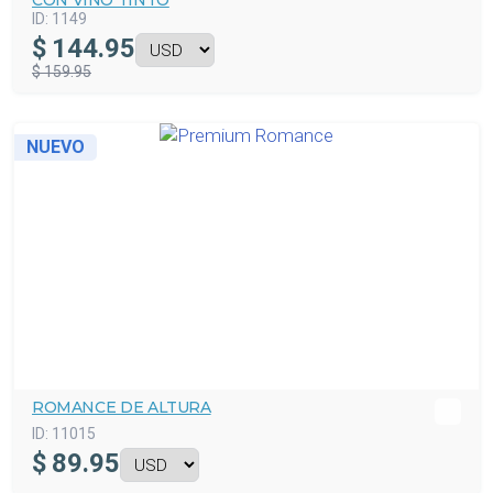
CON VINO TINTO
ID:
1149
$
144.95
$ 159.95
NUEVO
ROMANCE DE ALTURA
ID:
11015
$
89.95