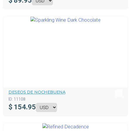
$
89.95
DESEOS DE NOCHEBUENA
ID:
11108
$
154.95