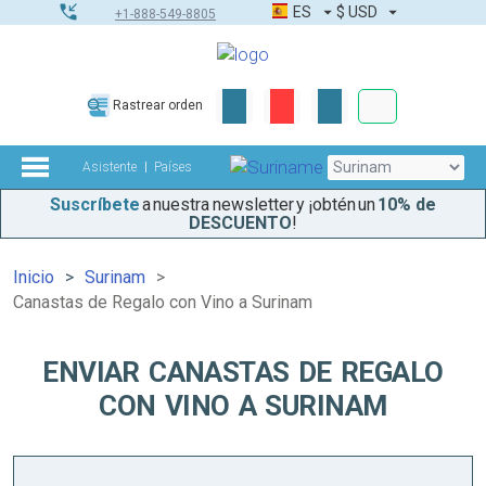
ES
$
USD
+1-888-549-8805
Pedidos corpor
Rastrear orden
Kit de herramient
Asistente
Países
Suscríbete
a nuestra newsletter y ¡obtén un
10% de
DESCUENTO
!
Inicio
Surinam
Canastas de Regalo con Vino a Surinam
ENVIAR CANASTAS DE REGALO
CON VINO A SURINAM