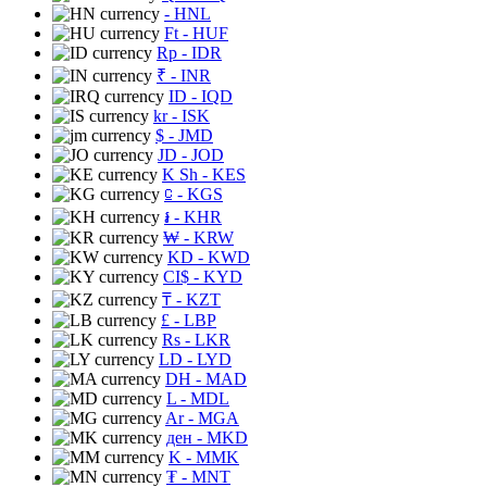
- HNL
Ft
- HUF
Rp
- IDR
₹
- INR
ID
- IQD
kr
- ISK
$
- JMD
JD
- JOD
K Sh
- KES
⃀
- KGS
៛
- KHR
₩
- KRW
KD
- KWD
CI$
- KYD
₸
- KZT
£
- LBP
Rs
- LKR
LD
- LYD
DH
- MAD
L
- MDL
Ar
- MGA
ден
- MKD
K
- MMK
₮
- MNT