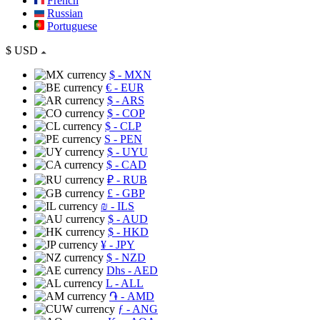
French
Russian
Portuguese
$
USD
$
- MXN
€
- EUR
$
- ARS
$
- COP
$
- CLP
S
- PEN
$
- UYU
$
- CAD
₽
- RUB
£
- GBP
₪
- ILS
$
- AUD
$
- HKD
¥
- JPY
$
- NZD
Dhs
- AED
L
- ALL
֏
- AMD
ƒ
- ANG