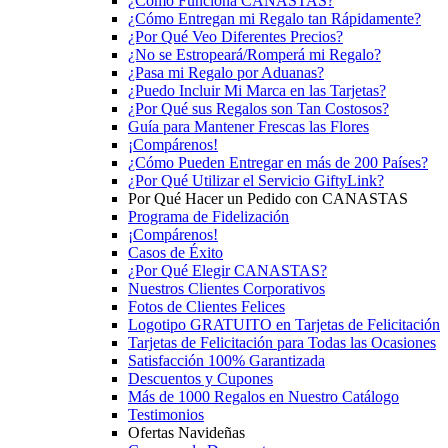
¿Cómo Funciona CANASTAS?
¿Cómo Entregan mi Regalo tan Rápidamente?
¿Por Qué Veo Diferentes Precios?
¿No se Estropeará/Romperá mi Regalo?
¿Pasa mi Regalo por Aduanas?
¿Puedo Incluir Mi Marca en las Tarjetas?
¿Por Qué sus Regalos son Tan Costosos?
Guía para Mantener Frescas las Flores
¡Compárenos!
¿Cómo Pueden Entregar en más de 200 Países?
¿Por Qué Utilizar el Servicio GiftyLink?
Por Qué Hacer un Pedido con CANASTAS
Programa de Fidelización
¡Compárenos!
Casos de Éxito
¿Por Qué Elegir CANASTAS?
Nuestros Clientes Corporativos
Fotos de Clientes Felices
Logotipo GRATUITO en Tarjetas de Felicitación
Tarjetas de Felicitación para Todas las Ocasiones
Satisfacción 100% Garantizada
Descuentos y Cupones
Más de 1000 Regalos en Nuestro Catálogo
Testimonios
Ofertas Navideñas