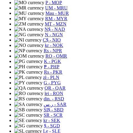
P
- MOP
UM
- MRU
Mau
- MUR
RM
- MYR
MT
- MZN
N$
- NAD
N
- NGN
C$
- NIO
kr
- NOK
Rs
- NPR
RO
- OMR
K
- PGK
₱
- PHP
Rs
- PKR
zł
- PLN
G
- PYG
QR
- QAR
lei
- RON
din.
- RSD
ر.س
- SAR
SI$
- SBD
SR
- SCR
kr
- SEK
$
- SGD
Le
- SLE