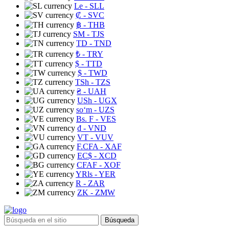
Le
- SLL
₡
- SVC
฿
- THB
ЅМ
- TJS
TD
- TND
₺
- TRY
$
- TTD
$
- TWD
TSh
- TZS
₴
- UAH
USh
- UGX
soʻm
- UZS
Bs. F
- VES
₫
- VND
VT
- VUV
F.CFA
- XAF
EC$
- XCD
CFAF
- XOF
YRls
- YER
R
- ZAR
ZK
- ZMW
Búsqueda