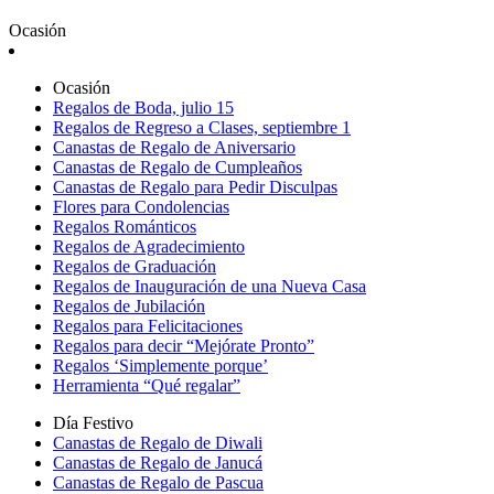
Ocasión
Ocasión
Regalos de Boda, julio 15
Regalos de Regreso a Clases, septiembre 1
Canastas de Regalo de Aniversario
Canastas de Regalo de Cumpleaños
Canastas de Regalo para Pedir Disculpas
Flores para Condolencias
Regalos Románticos
Regalos de Agradecimiento
Regalos de Graduación
Regalos de Inauguración de una Nueva Casa
Regalos de Jubilación
Regalos para Felicitaciones
Regalos para decir “Mejórate Pronto”
Regalos ‘Simplemente porque’
Herramienta “Qué regalar”
Día Festivo
Canastas de Regalo de Diwali
Canastas de Regalo de Janucá
Canastas de Regalo de Pascua