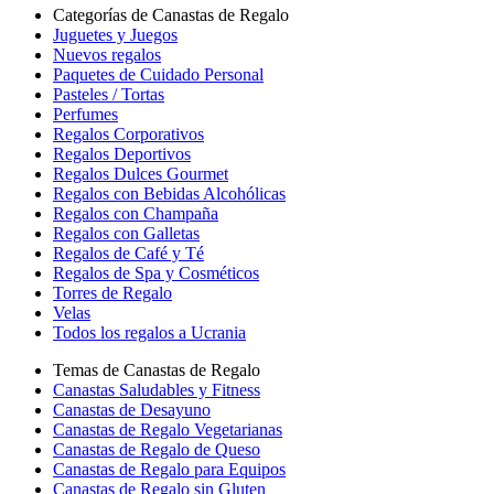
Categorías de Canastas de Regalo
Juguetes y Juegos
Nuevos regalos
Paquetes de Cuidado Personal
Pasteles / Tortas
Perfumes
Regalos Corporativos
Regalos Deportivos
Regalos Dulces Gourmet
Regalos con Bebidas Alcohólicas
Regalos con Champaña
Regalos con Galletas
Regalos de Café y Té
Regalos de Spa y Cosméticos
Torres de Regalo
Velas
Todos los regalos a Ucrania
Temas de Canastas de Regalo
Canastas Saludables y Fitness
Canastas de Desayuno
Canastas de Regalo Vegetarianas
Canastas de Regalo de Queso
Canastas de Regalo para Equipos
Canastas de Regalo sin Gluten