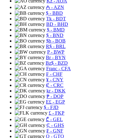
Kz
- AOA
₼
- AZN
$
- BBD
Tk
- BDT
BD
- BHD
$
- BMD
$
- BND
$b
- BOB
R$
- BRL
P
- BWP
Br
- BYN
Bz$
- BZD
Franc
- CFA
₣
- CHF
¥
- CNY
₡
- CRC
kr
- DKK
₱
- DOP
E£
- EGP
$
- FJD
£
- FKP
₾
- GEL
₵
- GHS
₣
- GNF
Q
- GTQ