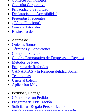
Contacte con nosotros
Consulta Corporativa
Privacidad y Seguridad
Declaración de Accesibilidad
Preguntas Frecuentes
¿Cómo Funciona?
Guías y Tutoriales
Rastrear orden
Acerca de
Quiénes Somos
Términos y Condiciones
Comparar Servicio
Cuadro Comparativo de Empresas de Regalos
Métodos de Pago
Programa de Referidos
CANASTAS y la Responsabilidad Social
Testimonios
Únete al boletín
Aplicación Móvil
Pedidos y Entrega
Cómo hacer un Pedido
Programa de Fidelización
Solicitar un Regalo Personalizado
Envío de regalos sin conocer la dirección