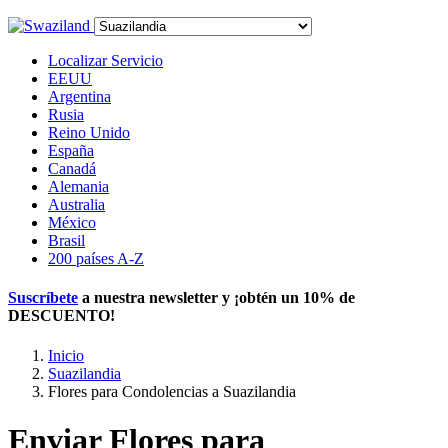
Localizar Servicio
EEUU
Argentina
Rusia
Reino Unido
España
Canadá
Alemania
Australia
México
Brasil
200 países A-Z
Suscríbete
a nuestra newsletter y ¡obtén un
10% de
DESCUENTO
!
Inicio
Suazilandia
Flores para Condolencias a Suazilandia
Enviar Flores para