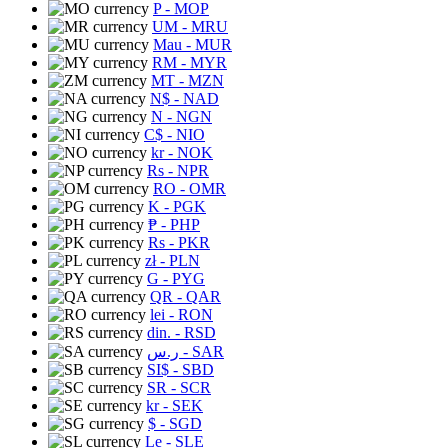
P
- MOP
UM
- MRU
Mau
- MUR
RM
- MYR
MT
- MZN
N$
- NAD
N
- NGN
C$
- NIO
kr
- NOK
Rs
- NPR
RO
- OMR
K
- PGK
₱
- PHP
Rs
- PKR
zł
- PLN
G
- PYG
QR
- QAR
lei
- RON
din.
- RSD
ر.س
- SAR
SI$
- SBD
SR
- SCR
kr
- SEK
$
- SGD
Le
- SLE