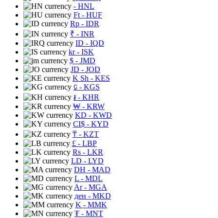
- HNL
Ft
- HUF
Rp
- IDR
₹
- INR
ID
- IQD
kr
- ISK
$
- JMD
JD
- JOD
K Sh
- KES
⃀
- KGS
៛
- KHR
₩
- KRW
KD
- KWD
CI$
- KYD
₸
- KZT
£
- LBP
Rs
- LKR
LD
- LYD
DH
- MAD
L
- MDL
Ar
- MGA
ден
- MKD
K
- MMK
₮
- MNT