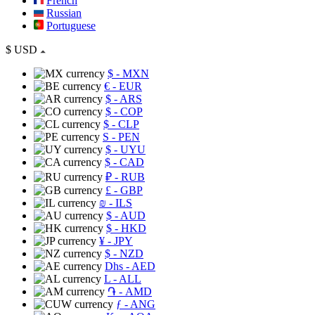
French
Russian
Portuguese
$
USD
$
- MXN
€
- EUR
$
- ARS
$
- COP
$
- CLP
S
- PEN
$
- UYU
$
- CAD
₽
- RUB
£
- GBP
₪
- ILS
$
- AUD
$
- HKD
¥
- JPY
$
- NZD
Dhs
- AED
L
- ALL
֏
- AMD
ƒ
- ANG