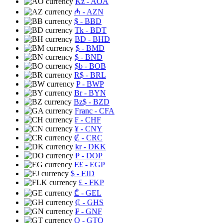
Kz
- AOA
₼
- AZN
$
- BBD
Tk
- BDT
BD
- BHD
$
- BMD
$
- BND
$b
- BOB
R$
- BRL
P
- BWP
Br
- BYN
Bz$
- BZD
Franc
- CFA
₣
- CHF
¥
- CNY
₡
- CRC
kr
- DKK
₱
- DOP
E£
- EGP
$
- FJD
£
- FKP
₾
- GEL
₵
- GHS
₣
- GNF
Q
- GTQ