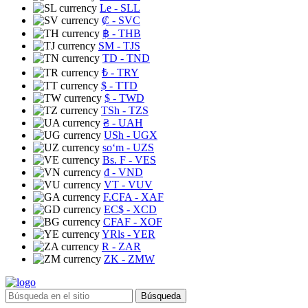
Le
- SLL
₡
- SVC
฿
- THB
ЅМ
- TJS
TD
- TND
₺
- TRY
$
- TTD
$
- TWD
TSh
- TZS
₴
- UAH
USh
- UGX
soʻm
- UZS
Bs. F
- VES
₫
- VND
VT
- VUV
F.CFA
- XAF
EC$
- XCD
CFAF
- XOF
YRls
- YER
R
- ZAR
ZK
- ZMW
Búsqueda