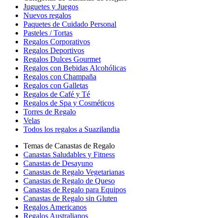
Juguetes y Juegos
Nuevos regalos
Paquetes de Cuidado Personal
Pasteles / Tortas
Regalos Corporativos
Regalos Deportivos
Regalos Dulces Gourmet
Regalos con Bebidas Alcohólicas
Regalos con Champaña
Regalos con Galletas
Regalos de Café y Té
Regalos de Spa y Cosméticos
Torres de Regalo
Velas
Todos los regalos a Suazilandia
Temas de Canastas de Regalo
Canastas Saludables y Fitness
Canastas de Desayuno
Canastas de Regalo Vegetarianas
Canastas de Regalo de Queso
Canastas de Regalo para Equipos
Canastas de Regalo sin Gluten
Regalos Americanos
Regalos Australianos