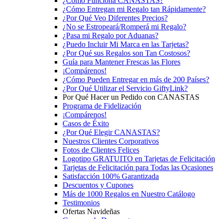
¿Cómo Funciona CANASTAS?
¿Cómo Entregan mi Regalo tan Rápidamente?
¿Por Qué Veo Diferentes Precios?
¿No se Estropeará/Romperá mi Regalo?
¿Pasa mi Regalo por Aduanas?
¿Puedo Incluir Mi Marca en las Tarjetas?
¿Por Qué sus Regalos son Tan Costosos?
Guía para Mantener Frescas las Flores
¡Compárenos!
¿Cómo Pueden Entregar en más de 200 Países?
¿Por Qué Utilizar el Servicio GiftyLink?
Por Qué Hacer un Pedido con CANASTAS
Programa de Fidelización
¡Compárenos!
Casos de Éxito
¿Por Qué Elegir CANASTAS?
Nuestros Clientes Corporativos
Fotos de Clientes Felices
Logotipo GRATUITO en Tarjetas de Felicitación
Tarjetas de Felicitación para Todas las Ocasiones
Satisfacción 100% Garantizada
Descuentos y Cupones
Más de 1000 Regalos en Nuestro Catálogo
Testimonios
Ofertas Navideñas