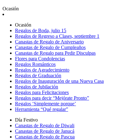
Ocasión
Ocasión
Regalos de Boda, julio 15
Regalos de Regreso a Clases, septiembre 1
Canastas de Regalo de Aniversario
Canastas de Regalo de Cumpleaños
Canastas de Regalo para Pedir Disculpas
Flores para Condolencias
Regalos Románticos
Regalos de Agradecimiento
Regalos de Graduación
Regalos de Inauguración de una Nueva Casa
Regalos de Jubilación
Regalos para Felicitaciones
Regalos para decir “Mejórate Pronto”
Regalos ‘Simplemente porque’
Herramienta “Qué regalar”
Día Festivo
Canastas de Regalo de Diwali
Canastas de Regalo de Janucá
Canastas de Regalo de Pascua