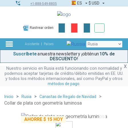
ES
$
USD
+1-888-549-8805
Pedidos corpor
Rastrear orden
Kit de herramient
Asistente
Países
Suscríbete
a nuestra newsletter y ¡obtén un
10% de
DESCUENTO
!
Nuestro servicio en Rusia está funcionando con normalidad y
podemos aceptar tarjetas de crédito/débito emitidas en EE. UU.
y todos los métodos internacionales, así como PayPal y otros
.
métodos de pago
Inicio
Rusia
Canastas de Regalo de Navidad
Collar de plata con geometría luminosa
AHORRE
$ 15
HOY