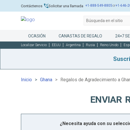
+1-888-549-8805
or
+1-646-2
Contáctenos
Solicitar una llamada
OCASIÓN
CANASTAS DE REGALO
24×7 SE
Localizar Servicio
EEUU
Argentina
Rusia
Reino Unido
Esp
Suscr
Inicio
Ghana
Regalos de Agradecimiento a Gha
ENVIAR 
¿Necesita ayuda con su selecc