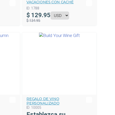
VACACIONES CON CACHÉ
ID:
1788
$
129.95
$ 134.95
REGALO DE VINO
PERSONALIZADO
ID:
10005
Establezca su