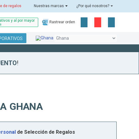
e de regalos
Nuestras marcas
¿Por qué nosotros?
tivos y al por mayor
Rastrear orden
as
PORATIVOS
UENTO
!
 A GHANA
rsonal
de Selección de Regalos