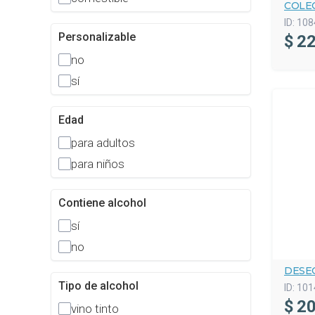
COLE
ID:
108
Personalizable
$
22
no
sí
Edad
para adultos
para niños
Contiene alcohol
sí
no
DESE
Tipo de alcohol
ID:
101
$
20
vino tinto