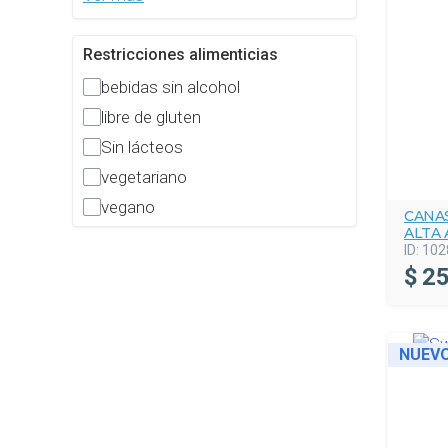
Restricciones alimenticias
bebidas sin alcohol
libre de gluten
Sin lácteos
vegetariano
vegano
CANA
ALTA
ID:
102
$
25
NUEV