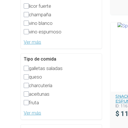
licor fuerte
champaña
vino blanco
vino espumoso
Ver más
Tipo de comida
galletas saladas
queso
charcutería
aceitunas
SNACK
ESPU
fruta
ID:
116
$
11
Ver más