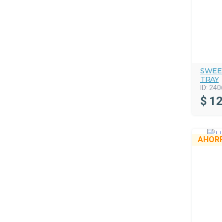
SWEE
TRAY
ID:
240
$
12
AHOR