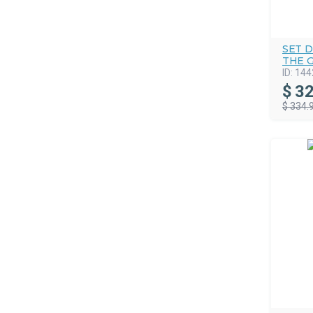
SET 
THE 
ID:
144
$
32
$ 334.