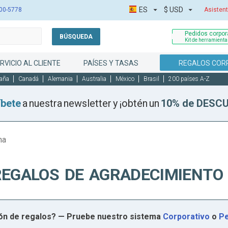
ES
$
USD
00-5778
Asistent
Pedidos corpora
BÚSQUEDA
Kit de herramient
RVICIO AL CLIENTE
PAÍSES Y TASAS
REGALOS COR
aña
Canadá
Alemania
Australia
México
Brasil
200 países A-Z
íbete
a nuestra newsletter y ¡obtén un
10% de DESC
na
REGALOS DE AGRADECIMIENTO
ión de regalos? — Pruebe nuestro sistema
Corporativo
o
Pe