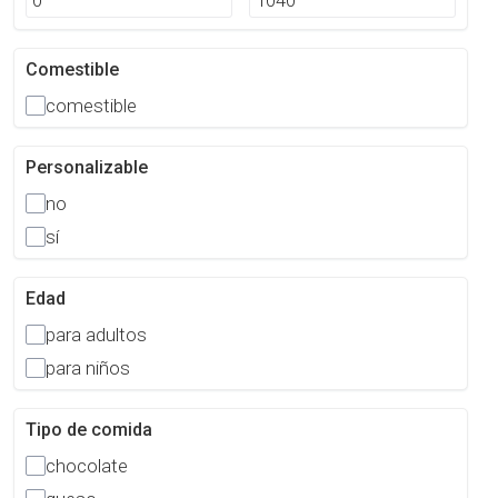
Comestible
comestible
Personalizable
no
sí
Edad
para adultos
para niños
Tipo de comida
chocolate