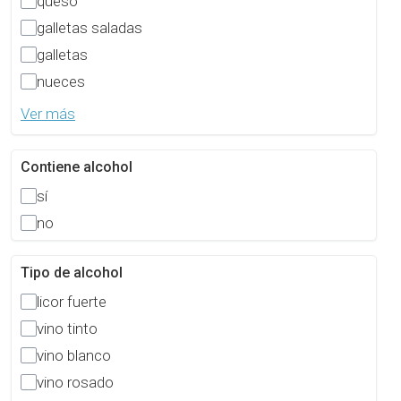
queso
galletas saladas
galletas
nueces
Ver más
Contiene alcohol
sí
no
Tipo de alcohol
licor fuerte
vino tinto
vino blanco
vino rosado