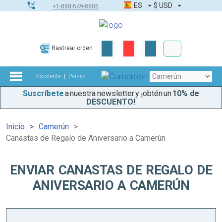
ES
$
USD
+1-888-549-8805
Pedidos corpor
Rastrear orden
Kit de herramient
Asistente
Países
Suscríbete
a nuestra newsletter y ¡obtén un
10% de
DESCUENTO
!
Inicio
Camerún
Canastas de Regalo de Aniversario a Camerún
ENVIAR CANASTAS DE REGALO DE
ANIVERSARIO A CAMERÚN