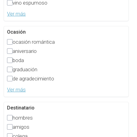
vino espumoso
Ver más
Ocasión
ocasión romántica
aniversario
boda
graduación
de agradecimiento
Ver más
Destinatario
hombres
amigos
colega