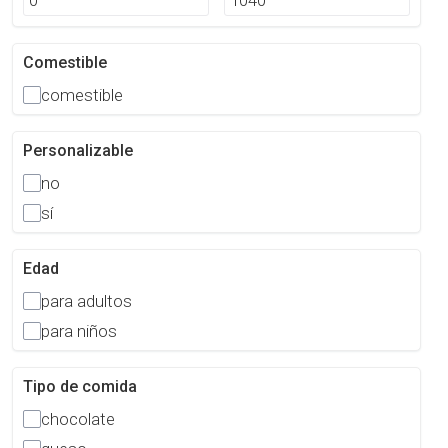
Comestible
comestible
Personalizable
no
sí
Edad
para adultos
para niños
Tipo de comida
chocolate