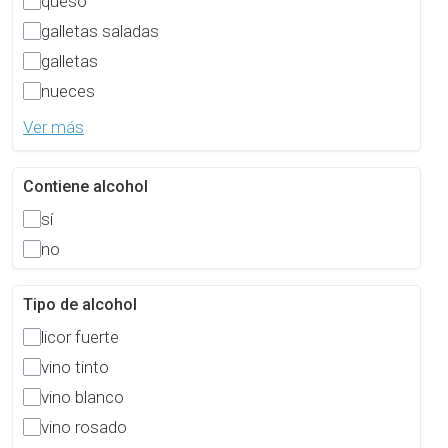
queso
galletas saladas
galletas
nueces
Ver más
Contiene alcohol
sí
no
Tipo de alcohol
licor fuerte
vino tinto
vino blanco
vino rosado