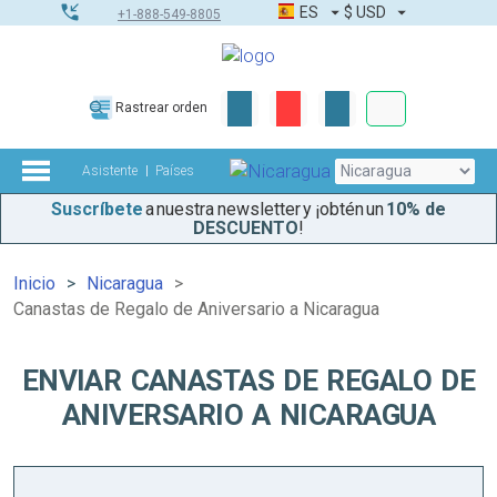
ES
$
USD
+1-888-549-8805
Pedidos corpor
Rastrear orden
Kit de herramient
Asistente
Países
Suscríbete
a nuestra newsletter y ¡obtén un
10% de
DESCUENTO
!
Inicio
Nicaragua
Canastas de Regalo de Aniversario a Nicaragua
ENVIAR CANASTAS DE REGALO DE
ANIVERSARIO A NICARAGUA