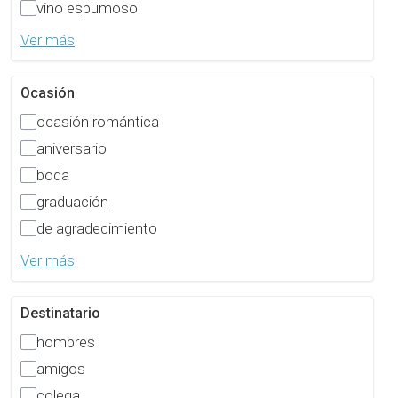
vino espumoso
Ver más
Ocasión
ocasión romántica
aniversario
boda
graduación
de agradecimiento
Ver más
Destinatario
hombres
amigos
colega