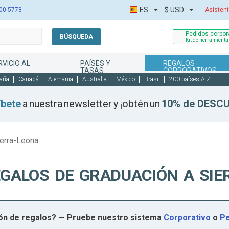
ES
$
USD
00-5778
Asistent
Pedidos corpora
BÚSQUEDA
Kit de herramient
RVICIO AL
PAÍSES Y
REGALOS
TASAS
CORPORATIVOS
aña
Canadá
Alemania
Australia
México
Brasil
200 países A-Z
íbete
a nuestra newsletter y ¡obtén un
10% de DESC
ierra-Leona
EGALOS DE GRADUACIÓN A SIE
ión de regalos? — Pruebe nuestro sistema
Corporativo
o
Pe