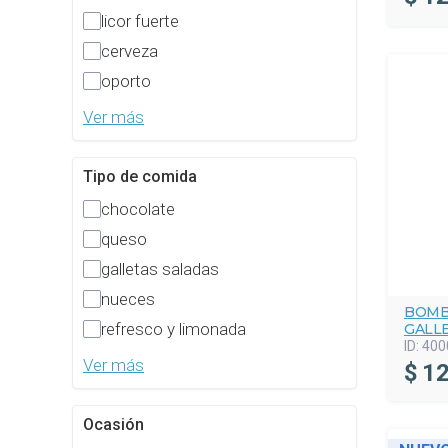
licor fuerte
cerveza
oporto
Ver más
Tipo de comida
chocolate
queso
galletas saladas
nueces
BOMB
refresco y limonada
GALL
ID:
400
Ver más
$
12
Ocasión