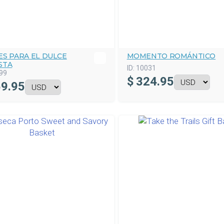
ES PARA EL DULCE
MOMENTO ROMÁNTICO
STA
ID:
10031
99
$
324.95
9.95