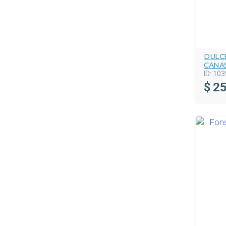
DULC
CANA
ID:
103
$
25