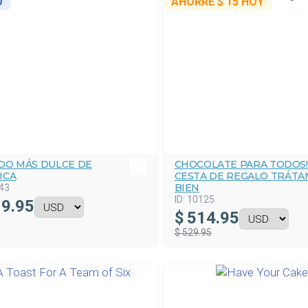
O
AHORRE
$ 15
HOY
ADO MÁS DULCE DE
CHOCOLATE PARA TODOS!
ICA
CESTA DE REGALO TRÁTA
BIEN
43
ID:
10125
9.95
$
514.95
$ 529.95