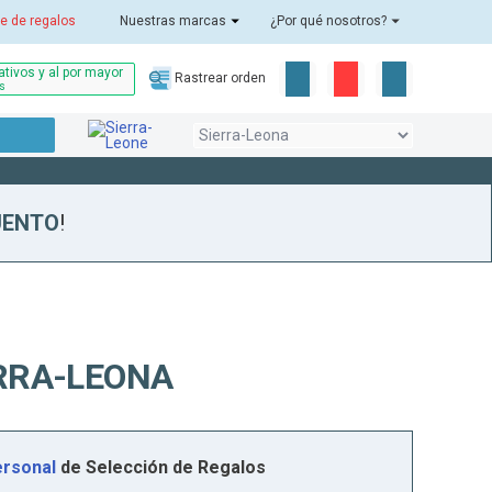
e de regalos
Nuestras marcas
¿Por qué nosotros?
tivos y al por mayor
Rastrear orden
as
UENTO
!
RRA-LEONA
rsonal
de Selección de Regalos