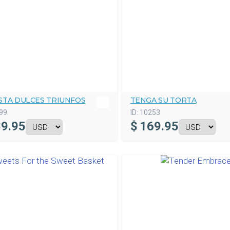
STA DULCES TRIUNFOS
TENGA SU TORTA
99
ID:
10253
9.95
$
169.95