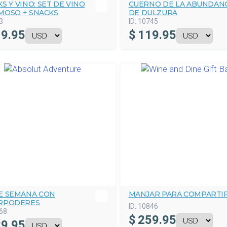
S Y VINO: SET DE VINO
CUERNO DE LA ABUNDAN
MOSO + SNACKS
DE DULZURA
3
ID:
10745
9.95
$
119.95
DE SEMANA CON
MANJAR PARA COMPARTI
RPODERES
ID:
10846
68
$
259.95
9.95