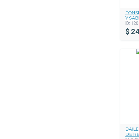
FONS
Y SA
ID:
120
$
24
BAILE
DE R