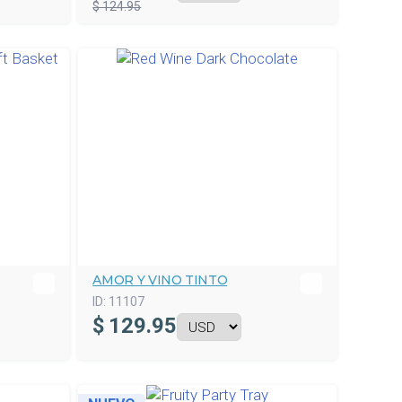
$ 124.95
AMOR Y VINO TINTO
ID:
11107
$
129.95