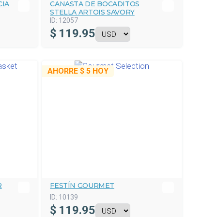
CIA
CANASTA DE BOCADITOS
STELLA ARTOIS SAVORY
ID:
12057
$
119.95
AHORRE
$ 5
HOY
R
FESTÍN GOURMET
ID:
10139
$
119.95