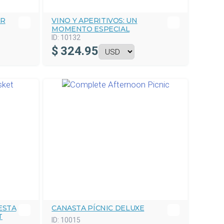
AR
VINO Y APERITIVOS: UN
MOMENTO ESPECIAL
ID:
10132
$
324.95
ESTA
CANASTA PÍCNIC DELUXE
T
ID:
10015