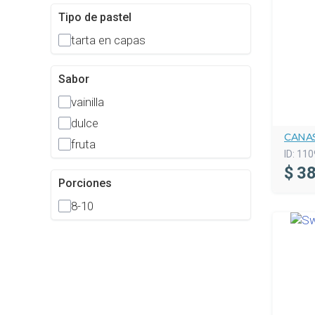
Tipo de pastel
tarta en capas
Sabor
vainilla
dulce
CANA
fruta
ID:
110
$
38
Porciones
8-10