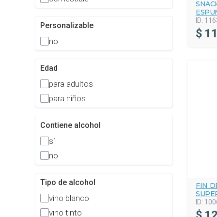
SNACK
ESPU
ID:
116
Personalizable
$
11
no
Edad
para adultos
para niños
Contiene alcohol
sí
no
Tipo de alcohol
FIN 
SUPE
vino blanco
ID:
100
vino tinto
$
12