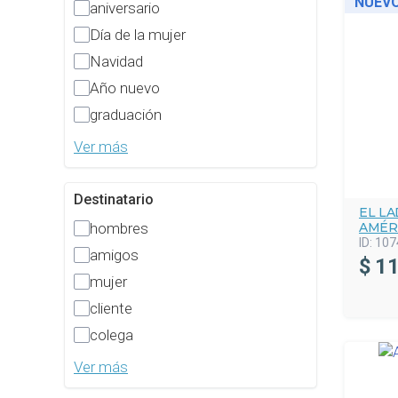
NUEV
aniversario
Día de la mujer
Navidad
Año nuevo
graduación
Ver más
Destinatario
EL L
AMÉR
hombres
ID:
107
amigos
$
11
mujer
cliente
colega
Ver más