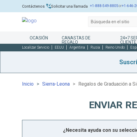
+1-888-549-8805
or
+1-646-2
Contáctenos
Solicitar una llamada
OCASIÓN
CANASTAS DE
24×7 SE
REGALO
CLIENTE
Localizar Servicio
EEUU
Argentina
Rusia
Reino Unido
Esp
Suscr
Inicio
Sierra-Leona
Regalos de Graduación a S
ENVIAR R
¿Necesita ayuda con su selecc