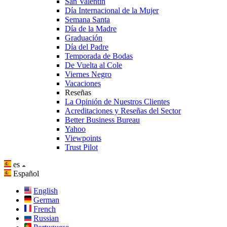
San Valentín
Día Internacional de la Mujer
Semana Santa
Día de la Madre
Graduación
Día del Padre
Temporada de Bodas
De Vuelta al Cole
Viernes Negro
Vacaciones
Reseñas
La Opinión de Nuestros Clientes
Acreditaciones y Reseñas del Sector
Better Business Bureau
Yahoo
Viewpoints
Trust Pilot
es
Español
English
German
French
Russian