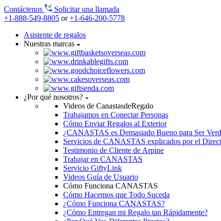
Contáctenos
Solicitar una llamada
+1-888-549-8805
or
+1-646-200-5778
Asistente de regalos
Nuestras marcas
¿Por qué nosotros?
Videos de CanastasdeRegalo
Trabajamos en Conectar Personas
Cómo Enviar Regalos al Exterior
¿CANASTAS es Demasiado Bueno para Ser Ver
Servicios de CANASTAS explicados por el Direc
Testimonio de Cliente de Arpine
Trabajar en CANASTAS
Servicio GiftyLink
Videos Guía de Usuario
Cómo Funciona CANASTAS
Cómo Hacemos que Todo Suceda
¿Cómo Funciona CANASTAS?
¿Cómo Entregan mi Regalo tan Rápidamente?