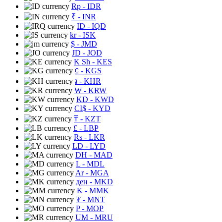
Rp
- IDR
₹
- INR
ID
- IQD
kr
- ISK
$
- JMD
JD
- JOD
K Sh
- KES
⃀
- KGS
៛
- KHR
₩
- KRW
KD
- KWD
CI$
- KYD
₸
- KZT
£
- LBP
Rs
- LKR
LD
- LYD
DH
- MAD
L
- MDL
Ar
- MGA
ден
- MKD
K
- MMK
₮
- MNT
P
- MOP
UM
- MRU