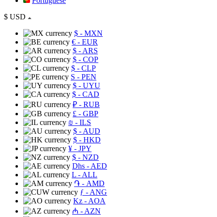
Portuguese
$
USD
$
- MXN
€
- EUR
$
- ARS
$
- COP
$
- CLP
S
- PEN
$
- UYU
$
- CAD
₽
- RUB
£
- GBP
₪
- ILS
$
- AUD
$
- HKD
¥
- JPY
$
- NZD
Dhs
- AED
L
- ALL
֏
- AMD
ƒ
- ANG
Kz
- AOA
₼
- AZN