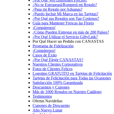
¿Por Qué Veo Diferentes Precios?
¿No se Estropeará/Romperá mi Regalo?
¿Pasa mi Regalo por Aduanas?
¿Puedo Incluir Mi Marca en las Tarjetas?
¿Por Qué sus Regalos son Tan Costosos?
Guía para Mantener Frescas las Flores
¡Compárenos!
¿Cómo Pueden Entregar en más de 200 Países?
¿Por Qué Utilizar el Servicio GiftyLink?
Por Qué Hacer un Pedido con CANASTAS
Programa de Fidelización
¡Compárenos!
Casos de Éxito
¿Por Qué Elegir CANASTAS?
Nuestros Clientes Corporativos
Fotos de Clientes Felices
Logotipo GRATUITO en Tarjetas de Felicitación
Tarjetas de Felicitación para Todas las Ocasiones
Satisfacción 100% Garantizada
Descuentos y Cupones
Más de 1000 Regalos en Nuestro Catálogo
Testimonios
Ofertas Navideñas
Cupones de Descuento
Año Nuevo Lunar