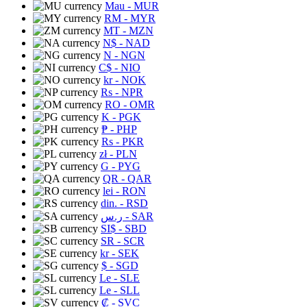
Mau
- MUR
RM
- MYR
MT
- MZN
N$
- NAD
N
- NGN
C$
- NIO
kr
- NOK
Rs
- NPR
RO
- OMR
K
- PGK
₱
- PHP
Rs
- PKR
zł
- PLN
G
- PYG
QR
- QAR
lei
- RON
din.
- RSD
ر.س
- SAR
SI$
- SBD
SR
- SCR
kr
- SEK
$
- SGD
Le
- SLE
Le
- SLL
₡
- SVC