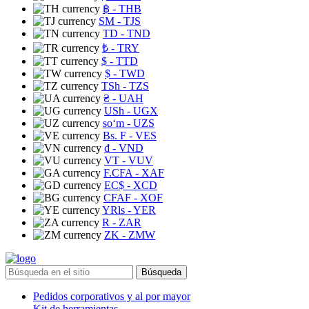
฿
- THB
ЅМ
- TJS
TD
- TND
₺
- TRY
$
- TTD
$
- TWD
TSh
- TZS
₴
- UAH
USh
- UGX
soʻm
- UZS
Bs. F
- VES
₫
- VND
VT
- VUV
F.CFA
- XAF
EC$
- XCD
CFAF
- XOF
YRls
- YER
R
- ZAR
ZK
- ZMW
Búsqueda
Pedidos corporativos y al por mayor
Kit de herramientas