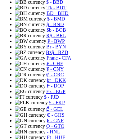
$
- BBD
Tk
- BDT
BD
- BHD
$
- BMD
$
- BND
$b
- BOB
R$
- BRL
P
- BWP
Br
- BYN
Bz$
- BZD
Franc
- CFA
₣
- CHF
¥
- CNY
₡
- CRC
kr
- DKK
₱
- DOP
E£
- EGP
$
- FJD
£
- FKP
₾
- GEL
₵
- GHS
₣
- GNF
Q
- GTQ
- HNL
Ft
- HUF