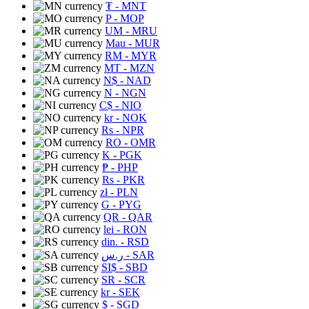
₮
- MNT
P
- MOP
UM
- MRU
Mau
- MUR
RM
- MYR
MT
- MZN
N$
- NAD
N
- NGN
C$
- NIO
kr
- NOK
Rs
- NPR
RO
- OMR
K
- PGK
₱
- PHP
Rs
- PKR
zł
- PLN
G
- PYG
QR
- QAR
lei
- RON
din.
- RSD
ر.س
- SAR
SI$
- SBD
SR
- SCR
kr
- SEK
$
- SGD