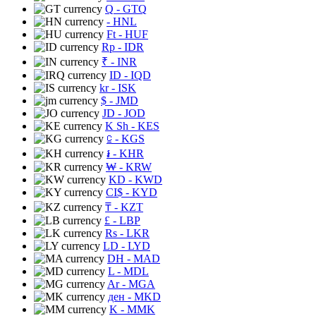
Q
- GTQ
- HNL
Ft
- HUF
Rp
- IDR
₹
- INR
ID
- IQD
kr
- ISK
$
- JMD
JD
- JOD
K Sh
- KES
⃀
- KGS
៛
- KHR
₩
- KRW
KD
- KWD
CI$
- KYD
₸
- KZT
£
- LBP
Rs
- LKR
LD
- LYD
DH
- MAD
L
- MDL
Ar
- MGA
ден
- MKD
K
- MMK