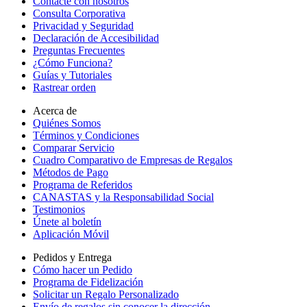
Contacte con nosotros
Consulta Corporativa
Privacidad y Seguridad
Declaración de Accesibilidad
Preguntas Frecuentes
¿Cómo Funciona?
Guías y Tutoriales
Rastrear orden
Acerca de
Quiénes Somos
Términos y Condiciones
Comparar Servicio
Cuadro Comparativo de Empresas de Regalos
Métodos de Pago
Programa de Referidos
CANASTAS y la Responsabilidad Social
Testimonios
Únete al boletín
Aplicación Móvil
Pedidos y Entrega
Cómo hacer un Pedido
Programa de Fidelización
Solicitar un Regalo Personalizado
Envío de regalos sin conocer la dirección