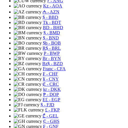
ƒ
- ANG
Kz
- AOA
₼
- AZN
$
- BBD
Tk
- BDT
BD
- BHD
$
- BMD
$
- BND
$b
- BOB
R$
- BRL
P
- BWP
Br
- BYN
Bz$
- BZD
Franc
- CFA
₣
- CHF
¥
- CNY
₡
- CRC
kr
- DKK
₱
- DOP
E£
- EGP
$
- FJD
£
- FKP
₾
- GEL
₵
- GHS
₣
- GNF