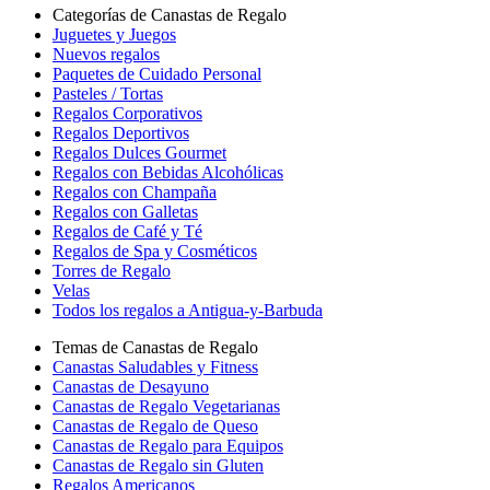
Categorías de Canastas de Regalo
Juguetes y Juegos
Nuevos regalos
Paquetes de Cuidado Personal
Pasteles / Tortas
Regalos Corporativos
Regalos Deportivos
Regalos Dulces Gourmet
Regalos con Bebidas Alcohólicas
Regalos con Champaña
Regalos con Galletas
Regalos de Café y Té
Regalos de Spa y Cosméticos
Torres de Regalo
Velas
Todos los regalos a Antigua-y-Barbuda
Temas de Canastas de Regalo
Canastas Saludables y Fitness
Canastas de Desayuno
Canastas de Regalo Vegetarianas
Canastas de Regalo de Queso
Canastas de Regalo para Equipos
Canastas de Regalo sin Gluten
Regalos Americanos