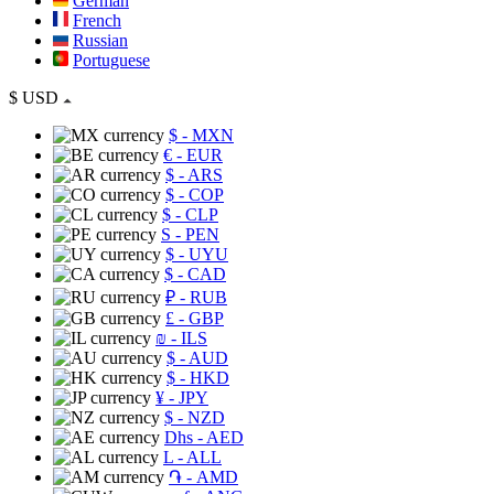
German
French
Russian
Portuguese
$
USD
$
- MXN
€
- EUR
$
- ARS
$
- COP
$
- CLP
S
- PEN
$
- UYU
$
- CAD
₽
- RUB
£
- GBP
₪
- ILS
$
- AUD
$
- HKD
¥
- JPY
$
- NZD
Dhs
- AED
L
- ALL
֏
- AMD