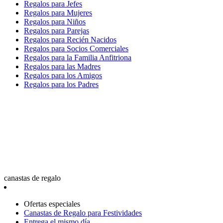
Regalos para Jefes
Regalos para Mujeres
Regalos para Niños
Regalos para Parejas
Regalos para Recién Nacidos
Regalos para Socios Comerciales
Regalos para la Familia Anfitriona
Regalos para las Madres
Regalos para los Amigos
Regalos para los Padres
canastas de regalo
Ofertas especiales
Canastas de Regalo para Festividades
Entrega el mismo día