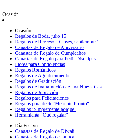
Ocasión
Ocasión
Regalos de Boda, julio 15
Regalos de Regreso a Clases, septiembre 1
Canastas de Regalo de Aniversario
Canastas de Regalo de Cumpleaños
Canastas de Regalo para Pedir Disculpas
Flores para Condolencias
Regalos Románticos
Regalos de Agradecimiento
Regalos de Graduación
Regalos de Inauguración de una Nueva Casa
Regalos de Jubilación
Regalos para Felicitaciones
Regalos para decir “Mejórate Pronto”
Regalos ‘Simplemente porque’
Herramienta “Qué regalar”
Día Festivo
Canastas de Regalo de Diwali
Canastas de Regalo de Janucá