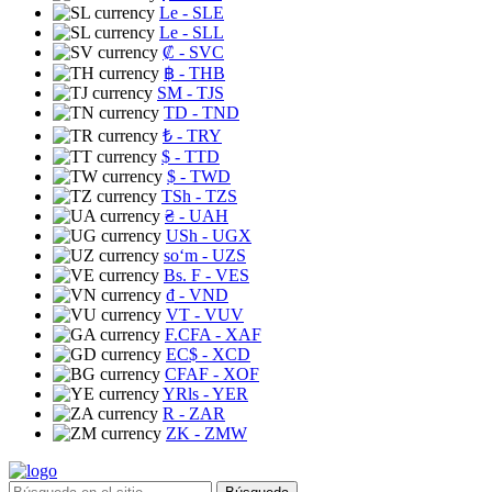
Le
- SLE
Le
- SLL
₡
- SVC
฿
- THB
ЅМ
- TJS
TD
- TND
₺
- TRY
$
- TTD
$
- TWD
TSh
- TZS
₴
- UAH
USh
- UGX
soʻm
- UZS
Bs. F
- VES
₫
- VND
VT
- VUV
F.CFA
- XAF
EC$
- XCD
CFAF
- XOF
YRls
- YER
R
- ZAR
ZK
- ZMW